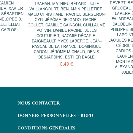
REVERT
,
BE
DAMIEN
TRAHAN
,
MATHIEU BÉDARD
,
JULIE
GRUGEAU
IER
,
XAVIER
VAILLANCOURT
,
BENJAMIN PELLETIER
,
LAPERRI
-SÉBASTIEN
MAUD CHRISTIANE
,
RACHEL BERGERON-
FALARDEA
MÉLOPÉE B.
CYR
,
JÉRÔME DELGADO
,
RACHEL
DAUDELIN
LÉE
,
ELIJAH
GOULET
,
CAMILLE SAINSON
,
GUILLAUME
PHILIPPE-
,
CARLOS
POTVIN
,
DANIEL RACINE
,
JULES
LAPOIN
COUTURIER
,
NAOMIE DÉCARIE-
JACQUES K
DAIGNEAULT
,
YVES LABERGE
,
JEAN-
CÉDRIC 
PASCAL DE LA FRANCE
,
DOMINIQUE
CARLOS
CARON
,
JÉRÔME MICHAUD
,
DENIS
LAUREN
DESJARDINS
,
ESTHER BASLÉ
MONTMI
3,49 €
ALEXAND
JULIE
NOUS CONTACTER
DONNÉES PERSONNELLES - RGPD
CONDITIONS GÉNÉRALES