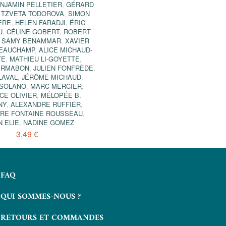
NJAMIN PELLETIER
,
GÉRARD
,
TZVETA TODOROVA
,
SIMON
ÈRE
,
HELEN FARADJI
,
ÉRIC
U
,
CÉLINE GOBERT
,
ROBERT
,
SAMY BENAMMAR
,
XAVIER
BEAUCHAMP
,
ALICE MICHAUD-
TE
,
MATHIEU LI-GOYETTE
,
ERMABON
,
JULIEN FONFRÈDE
,
LAVAL
,
JÉRÔME MICHAUD
,
 SOLANO
,
MARC MERCIER
,
CE OLIVIER
,
MÉLOPÉE B.
NY
,
ALEXANDRE RUFFIER
,
RE FONTAINE ROUSSEAU
,
N ELIE
,
NADINE GOMEZ
3,49 €
FAQ
QUI SOMMES-NOUS ?
RETOURS ET COMMANDES