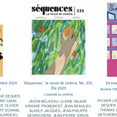
embre 2024
Séquences : la revue de cinéma. No. 335,
24 ima
Été 2023
l
Années 1990
L’oisiveté au cinéma
NO DEQUEN
,
SYLVAIN L
RIC LAVAL
,
JASON BÉLIVEAU
,
CLAIRE VALADE
,
DEQUEN
E OLIVIER
,
VIRGINIE PRONOVOST
,
JEAN BEAULIEU
,
THOMAS 
RT SCHANG
,
ALAIN P. JACQUES
,
JEAN-PHILIPPE
DETCHEBE
FALARDEAU
,
DESROCHERS
,
JEAN-PIERRE SIROIS-