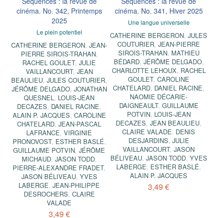
Séquences : la revue de
Séquences : la revue de
cinéma. No. 342, Printemps
cinéma. No. 341, Hiver 2025
2025
Une langue universelle
Le plein potentiel
CATHERINE BERGERON
,
JULES
COUTURIER
,
JEAN-PIERRE
CATHERINE BERGERON
,
JEAN-
SIROIS-TRAHAN
,
MATHIEU
PIERRE SIROIS-TRAHAN
,
BÉDARD
,
JÉRÔME DELGADO
,
RACHEL GOULET
,
JULIE
CHARLOTTE LEHOUX
,
RACHEL
VAILLANCOURT
,
JEAN
GOULET
,
CAROLINE
BEAULIEU
,
JULES COUTURIER
,
CHATELARD
,
DANIEL RACINE
,
JÉRÔME DELGADO
,
JONATHAN
NAOMIE DÉCARIE-
QUESNEL
,
LOUIS-JEAN
DAIGNEAULT
,
GUILLAUME
DECAZES
,
DANIEL RACINE
,
POTVIN
,
LOUIS-JEAN
ALAIN P. JACQUES
,
CAROLINE
DECAZES
,
JEAN BEAULIEU
,
CHATELARD
,
JEAN-PASCAL
CLAIRE VALADE
,
DENIS
LAFRANCE
,
VIRGINIE
DESJARDINS
,
JULIE
PRONOVOST
,
ESTHER BASLÉ
,
VAILLANCOURT
,
JASON
GUILLAUME POTVIN
,
JÉRÔME
BÉLIVEAU
,
JASON TODD
,
YVES
MICHAUD
,
JASON TODD
,
LABERGE
,
ESTHER BASLÉ
,
PIERRE-ALEXANDRE FRADET
,
ALAIN P. JACQUES
JASON BÉLIVEAU
,
YVES
LABERGE
,
JEAN-PHILIPPE
3,49 €
DESROCHERS
,
CLAIRE
VALADE
3,49 €