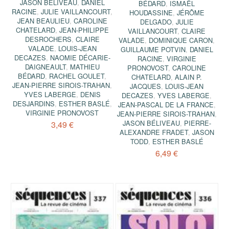
JASON BÉLIVEAU
,
DANIEL
BÉDARD
,
ISMAËL
RACINE
,
JULIE VAILLANCOURT
,
HOUDASSINE
,
JÉRÔME
JEAN BEAULIEU
,
CAROLINE
DELGADO
,
JULIE
CHATELARD
,
JEAN-PHILIPPE
VAILLANCOURT
,
CLAIRE
DESROCHERS
,
CLAIRE
VALADE
,
DOMINIQUE CARON
,
VALADE
,
LOUIS-JEAN
GUILLAUME POTVIN
,
DANIEL
DECAZES
,
NAOMIE DÉCARIE-
RACINE
,
VIRGINIE
DAIGNEAULT
,
MATHIEU
PRONOVOST
,
CAROLINE
BÉDARD
,
RACHEL GOULET
,
CHATELARD
,
ALAIN P.
JEAN-PIERRE SIROIS-TRAHAN
,
JACQUES
,
LOUIS-JEAN
YVES LABERGE
,
DENIS
DECAZES
,
YVES LABERGE
,
DESJARDINS
,
ESTHER BASLÉ
,
JEAN-PASCAL DE LA FRANCE
,
VIRGINIE PRONOVOST
JEAN-PIERRE SIROIS-TRAHAN
,
JASON BÉLIVEAU
,
PIERRE-
3,49 €
ALEXANDRE FRADET
,
JASON
TODD
,
ESTHER BASLÉ
6,49 €