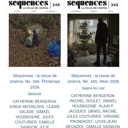
Séquences : la revue de
Séquences : la revue de
cinéma. No. 346, Printemps
cinéma. No. 345, Hiver 2026
2026
Gagne ton ciel
Bedrock
CATHERINE BERGERON
,
RACHEL GOULET
,
ISMAËL
CATHERINE BERGERON
,
HOUDASSINE
,
ALAIN P.
KINGA MICHALSKA
,
CLAIRE
JACQUES
,
DANIEL RACINE
,
VALADE
,
ISMAËL
JULES COUTURIER
,
VIRGINIE
HOUDASSINE
,
JULES
PRONOVOST
,
LOUIS-JEAN
COUTURIER
,
CAMILLE
DECAZES
,
CAMILLE SAINSON
,
SAINSON
,
JULIE