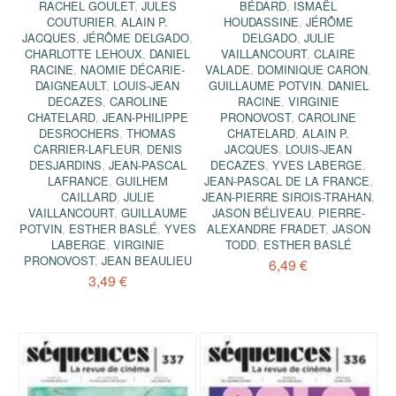
RACHEL GOULET
,
JULES
BÉDARD
,
ISMAËL
COUTURIER
,
ALAIN P.
HOUDASSINE
,
JÉRÔME
JACQUES
,
JÉRÔME DELGADO
,
DELGADO
,
JULIE
CHARLOTTE LEHOUX
,
DANIEL
VAILLANCOURT
,
CLAIRE
RACINE
,
NAOMIE DÉCARIE-
VALADE
,
DOMINIQUE CARON
,
DAIGNEAULT
,
LOUIS-JEAN
GUILLAUME POTVIN
,
DANIEL
DECAZES
,
CAROLINE
RACINE
,
VIRGINIE
CHATELARD
,
JEAN-PHILIPPE
PRONOVOST
,
CAROLINE
DESROCHERS
,
THOMAS
CHATELARD
,
ALAIN P.
CARRIER-LAFLEUR
,
DENIS
JACQUES
,
LOUIS-JEAN
DESJARDINS
,
JEAN-PASCAL
DECAZES
,
YVES LABERGE
,
LAFRANCE
,
GUILHEM
JEAN-PASCAL DE LA FRANCE
,
CAILLARD
,
JULIE
JEAN-PIERRE SIROIS-TRAHAN
,
VAILLANCOURT
,
GUILLAUME
JASON BÉLIVEAU
,
PIERRE-
POTVIN
,
ESTHER BASLÉ
,
YVES
ALEXANDRE FRADET
,
JASON
LABERGE
,
VIRGINIE
TODD
,
ESTHER BASLÉ
PRONOVOST
,
JEAN BEAULIEU
6,49 €
3,49 €