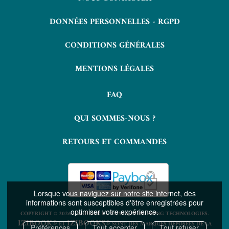
DONNÉES PERSONNELLES - RGPD
CONDITIONS GÉNÉRALES
MENTIONS LÉGALES
FAQ
QUI SOMMES-NOUS ?
RETOURS ET COMMANDES
Lorsque vous naviguez sur notre site internet, des
informations sont susceptibles d'être enregistrées pour
optimiser votre expérience.
COPYRIGHT © 2026 LAVOISIER ET NUXOS PUBLISHING TECHNOLOGIES.
IZIBOOK®
IZIBOOKS®
ET
SONT DES MARQUES DÉPOSÉES DE LA
Préférences
Tout accepter
Tout refuser