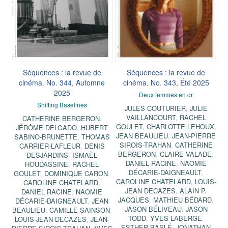
Séquences : la revue de
Séquences : la revue de
cinéma. No. 344, Automne
cinéma. No. 343, Été 2025
2025
Deux femmes en or
Shifting Baselines
JULES COUTURIER
,
JULIE
VAILLANCOURT
,
RACHEL
CATHERINE BERGERON
,
GOULET
,
CHARLOTTE LEHOUX
,
JÉRÔME DELGADO
,
HUBERT
JEAN BEAULIEU
,
JEAN-PIERRE
SABINO-BRUNETTE
,
THOMAS
SIROIS-TRAHAN
,
CATHERINE
CARRIER-LAFLEUR
,
DENIS
BERGERON
,
CLAIRE VALADE
,
DESJARDINS
,
ISMAËL
DANIEL RACINE
,
NAOMIE
HOUDASSINE
,
RACHEL
DÉCARIE-DAIGNEAULT
,
GOULET
,
DOMINIQUE CARON
,
CAROLINE CHATELARD
,
LOUIS-
CAROLINE CHATELARD
,
JEAN DECAZES
,
ALAIN P.
DANIEL RACINE
,
NAOMIE
JACQUES
,
MATHIEU BÉDARD
,
DÉCARIE-DAIGNEAULT
,
JEAN
JASON BÉLIVEAU
,
JASON
BEAULIEU
,
CAMILLE SAINSON
,
TODD
,
YVES LABERGE
,
LOUIS-JEAN DECAZES
,
JEAN-
ESTHER BASLÉ
,
JONATHAN