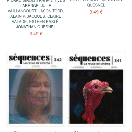
PIERRE SIROIS-TRAHAN
,
YVES
QUESNEL
LABERGE
,
JULIE
VAILLANCOURT
,
JASON TODD
,
3,49 €
ALAIN P. JACQUES
,
CLAIRE
VALADE
,
ESTHER BASLÉ
,
JONATHAN QUESNEL
3,49 €