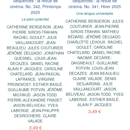
Séquences : la revue de
Séquences : la revue de
cinéma. No. 342, Printemps
cinéma. No. 341, Hiver 2025
2025
Une langue universelle
Le plein potentiel
CATHERINE BERGERON
,
JULES
COUTURIER
,
JEAN-PIERRE
CATHERINE BERGERON
,
JEAN-
SIROIS-TRAHAN
,
MATHIEU
PIERRE SIROIS-TRAHAN
,
BÉDARD
,
JÉRÔME DELGADO
,
RACHEL GOULET
,
JULIE
CHARLOTTE LEHOUX
,
RACHEL
VAILLANCOURT
,
JEAN
GOULET
,
CAROLINE
BEAULIEU
,
JULES COUTURIER
,
CHATELARD
,
DANIEL RACINE
,
JÉRÔME DELGADO
,
JONATHAN
NAOMIE DÉCARIE-
QUESNEL
,
LOUIS-JEAN
DAIGNEAULT
,
GUILLAUME
DECAZES
,
DANIEL RACINE
,
POTVIN
,
LOUIS-JEAN
ALAIN P. JACQUES
,
CAROLINE
DECAZES
,
JEAN BEAULIEU
,
CHATELARD
,
JEAN-PASCAL
CLAIRE VALADE
,
DENIS
LAFRANCE
,
VIRGINIE
DESJARDINS
,
JULIE
PRONOVOST
,
ESTHER BASLÉ
,
VAILLANCOURT
,
JASON
GUILLAUME POTVIN
,
JÉRÔME
BÉLIVEAU
,
JASON TODD
,
YVES
MICHAUD
,
JASON TODD
,
LABERGE
,
ESTHER BASLÉ
,
PIERRE-ALEXANDRE FRADET
,
ALAIN P. JACQUES
JASON BÉLIVEAU
,
YVES
LABERGE
,
JEAN-PHILIPPE
3,49 €
DESROCHERS
,
CLAIRE
VALADE
3,49 €