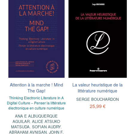
Attention à la marche ! Mind
La valeur heuristique de la
The Gap!
littérature numérique
Thinking Electronic Literature In A
SERGE BOUCHARDON
Digital Culture – Penser la littérature
25,99 €
électronique en culture numérique
ANA E ALBUQUERQUE
AGUILAR
,
ALICE ATSUKO
MATSUDA
,
SOFIAN AUDRY
,
ABRAHAM AVNISAN
,
JOHN F.