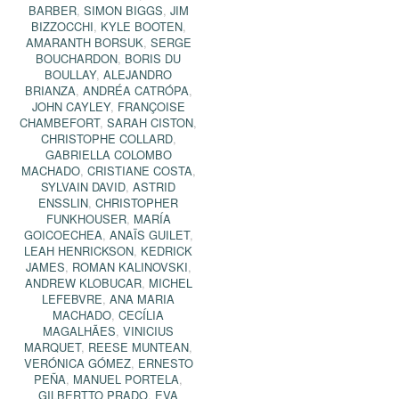
BARBER
,
SIMON BIGGS
,
JIM
BIZZOCCHI
,
KYLE BOOTEN
,
AMARANTH BORSUK
,
SERGE
BOUCHARDON
,
BORIS DU
BOULLAY
,
ALEJANDRO
BRIANZA
,
ANDRÉA CATRÓPA
,
JOHN CAYLEY
,
FRANÇOISE
CHAMBEFORT
,
SARAH CISTON
,
CHRISTOPHE COLLARD
,
GABRIELLA COLOMBO
MACHADO
,
CRISTIANE COSTA
,
SYLVAIN DAVID
,
ASTRID
ENSSLIN
,
CHRISTOPHER
FUNKHOUSER
,
MARÍA
GOICOECHEA
,
ANAÏS GUILET
,
LEAH HENRICKSON
,
KEDRICK
JAMES
,
ROMAN KALINOVSKI
,
ANDREW KLOBUCAR
,
MICHEL
LEFEBVRE
,
ANA MARIA
MACHADO
,
CECÍLIA
MAGALHÃES
,
VINICIUS
MARQUET
,
REESE MUNTEAN
,
VERÓNICA GÓMEZ
,
ERNESTO
PEÑA
,
MANUEL PORTELA
,
GILBERTTO PRADO
,
EVA