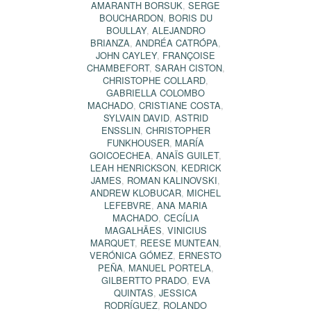
AMARANTH BORSUK
,
SERGE
BOUCHARDON
,
BORIS DU
BOULLAY
,
ALEJANDRO
BRIANZA
,
ANDRÉA CATRÓPA
,
JOHN CAYLEY
,
FRANÇOISE
CHAMBEFORT
,
SARAH CISTON
,
CHRISTOPHE COLLARD
,
GABRIELLA COLOMBO
MACHADO
,
CRISTIANE COSTA
,
SYLVAIN DAVID
,
ASTRID
ENSSLIN
,
CHRISTOPHER
FUNKHOUSER
,
MARÍA
GOICOECHEA
,
ANAÏS GUILET
,
LEAH HENRICKSON
,
KEDRICK
JAMES
,
ROMAN KALINOVSKI
,
ANDREW KLOBUCAR
,
MICHEL
LEFEBVRE
,
ANA MARIA
MACHADO
,
CECÍLIA
MAGALHÃES
,
VINICIUS
MARQUET
,
REESE MUNTEAN
,
VERÓNICA GÓMEZ
,
ERNESTO
PEÑA
,
MANUEL PORTELA
,
GILBERTTO PRADO
,
EVA
QUINTAS
,
JESSICA
RODRÍGUEZ
,
ROLANDO