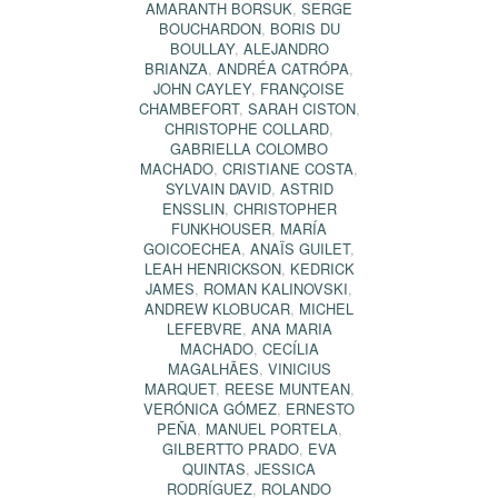
AMARANTH BORSUK
,
SERGE
BOUCHARDON
,
BORIS DU
BOULLAY
,
ALEJANDRO
BRIANZA
,
ANDRÉA CATRÓPA
,
JOHN CAYLEY
,
FRANÇOISE
CHAMBEFORT
,
SARAH CISTON
,
CHRISTOPHE COLLARD
,
GABRIELLA COLOMBO
MACHADO
,
CRISTIANE COSTA
,
SYLVAIN DAVID
,
ASTRID
ENSSLIN
,
CHRISTOPHER
FUNKHOUSER
,
MARÍA
GOICOECHEA
,
ANAÏS GUILET
,
LEAH HENRICKSON
,
KEDRICK
JAMES
,
ROMAN KALINOVSKI
,
ANDREW KLOBUCAR
,
MICHEL
LEFEBVRE
,
ANA MARIA
MACHADO
,
CECÍLIA
MAGALHÃES
,
VINICIUS
MARQUET
,
REESE MUNTEAN
,
VERÓNICA GÓMEZ
,
ERNESTO
PEÑA
,
MANUEL PORTELA
,
GILBERTTO PRADO
,
EVA
QUINTAS
,
JESSICA
RODRÍGUEZ
,
ROLANDO