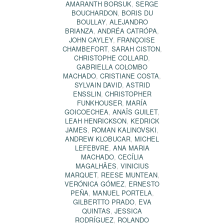
AMARANTH BORSUK
,
SERGE
BOUCHARDON
,
BORIS DU
BOULLAY
,
ALEJANDRO
BRIANZA
,
ANDRÉA CATRÓPA
,
JOHN CAYLEY
,
FRANÇOISE
CHAMBEFORT
,
SARAH CISTON
,
CHRISTOPHE COLLARD
,
GABRIELLA COLOMBO
MACHADO
,
CRISTIANE COSTA
,
SYLVAIN DAVID
,
ASTRID
ENSSLIN
,
CHRISTOPHER
FUNKHOUSER
,
MARÍA
GOICOECHEA
,
ANAÏS GUILET
,
LEAH HENRICKSON
,
KEDRICK
JAMES
,
ROMAN KALINOVSKI
,
ANDREW KLOBUCAR
,
MICHEL
LEFEBVRE
,
ANA MARIA
MACHADO
,
CECÍLIA
MAGALHÃES
,
VINICIUS
MARQUET
,
REESE MUNTEAN
,
VERÓNICA GÓMEZ
,
ERNESTO
PEÑA
,
MANUEL PORTELA
,
GILBERTTO PRADO
,
EVA
QUINTAS
,
JESSICA
RODRÍGUEZ
,
ROLANDO