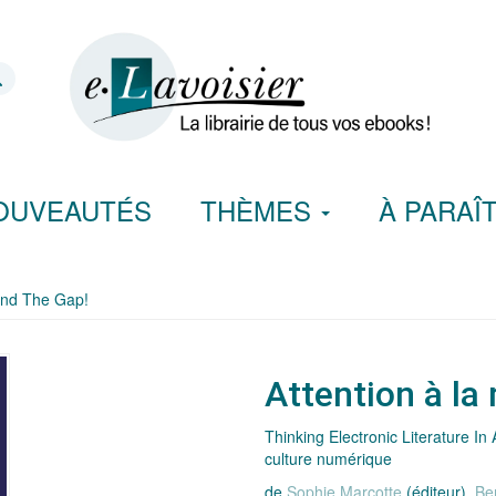
OUVEAUTÉS
THÈMES
À PARAÎ
Mind The Gap!
Attention à la
Thinking Electronic Literature In 
culture numérique
de
Sophie Marcotte
(éditeur),
Be