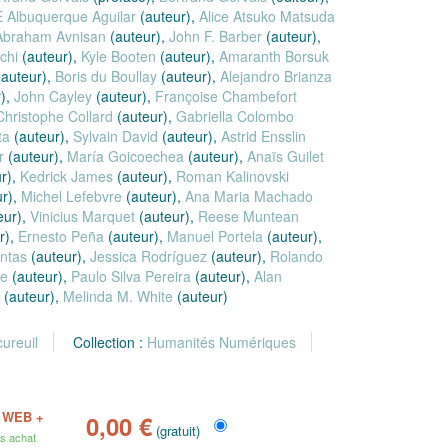
 Albuquerque Aguilar
(auteur),
Alice Atsuko Matsuda
Abraham Avnisan
(auteur),
John F. Barber
(auteur),
chi
(auteur),
Kyle Booten
(auteur),
Amaranth Borsuk
auteur),
Boris du Boullay
(auteur),
Alejandro Brianza
),
John Cayley
(auteur),
Françoise Chambefort
Christophe Collard
(auteur),
Gabriella Colombo
ta
(auteur),
Sylvain David
(auteur),
Astrid Ensslin
r
(auteur),
María Goicoechea
(auteur),
Anaïs Guilet
r),
Kedrick James
(auteur),
Roman Kalinovski
r),
Michel Lefebvre
(auteur),
Ana Maria Machado
eur),
Vinicius Marquet
(auteur),
Reese Muntean
r),
Ernesto Peña
(auteur),
Manuel Portela
(auteur),
ntas
(auteur),
Jessica Rodríguez
(auteur),
Rolando
ke
(auteur),
Paulo Silva Pereira
(auteur),
Alan
(auteur),
Melinda M. White
(auteur)
cureuil
Collection :
Humanités Numériques
 WEB +
0,00 €
(gratuit)
s achat