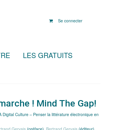
Se connecter
TRE
LES GRATUITS
 marche ! Mind The Gap!
A Digital Culture – Penser la littérature électronique en
rtrand Gervais
(préface),
Bertrand Gervais
(éditeur),