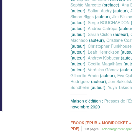
Sophie Marcotte
(préface),
Ana E
(auteur),
Sofian Audry
(auteur),
Simon Biggs
(auteur),
Jim Bizzoc
(auteur),
Serge BOUCHARDON
(
(auteur),
Andréa Catrópa
(auteur
(auteur),
Sarah Ciston
(auteur),
Machado
(auteur),
Cristiane Cos
(auteur),
Christopher Funkhouse
(auteur),
Leah Henrickson
(auteu
(auteur),
Andrew Klobucar
(auteu
(auteur),
Cecília Magalhães
(aut
(auteur),
Verónica Gómez
(auteu
Gilbertto Prado
(auteur),
Eva Qui
Rodríguez
(auteur),
Jon Saklofs
Sondheim
(auteur),
Yuya Takeda
Maison d'édition :
Presses de l’É
novembre 2020
EBOOK [EPUB + MOBIPOCKET +
PDF]
628 pages
Téléchargement aprè