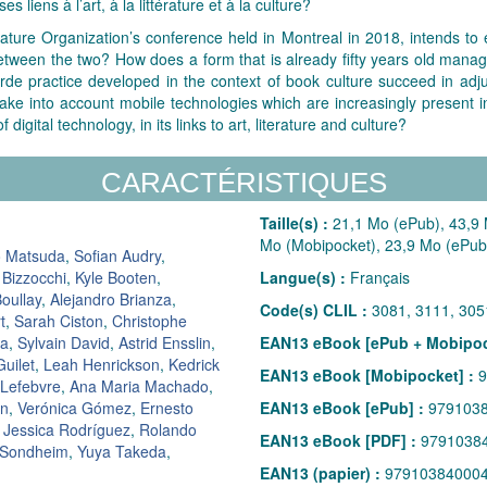
liens à l’art, à la littérature et à la culture?
rature Organization’s conference held in Montreal in 2018, intends to exp
p between the two? How does a form that is already fifty years old manag
e practice developed in the context of book culture succeed in adjust
e into account mobile technologies which are increasingly present in 
digital technology, in its links to art, literature and culture?
CARACTÉRISTIQUES
Taille(s) :
21,1 Mo (ePub), 43,9 
Mo (Mobipocket), 23,9 Mo (ePub
o Matsuda
,
Sofian Audry
,
 Bizzocchi
,
Kyle Booten
,
Langue(s) :
Français
Boullay
,
Alejandro Brianza
,
Code(s) CLIL :
3081, 3111, 305
t
,
Sarah Ciston
,
Christophe
ta
,
Sylvain David
,
Astrid Ensslin
,
EAN13 eBook [ePub + Mobipoc
uilet
,
Leah Henrickson
,
Kedrick
EAN13 eBook [Mobipocket] :
9
 Lefebvre
,
Ana Maria Machado
,
an
,
Verónica Gómez
,
Ernesto
EAN13 eBook [ePub] :
979103
,
Jessica Rodríguez
,
Rolando
EAN13 eBook [PDF] :
9791038
 Sondheim
,
Yuya Takeda
,
EAN13 (papier) :
97910384000