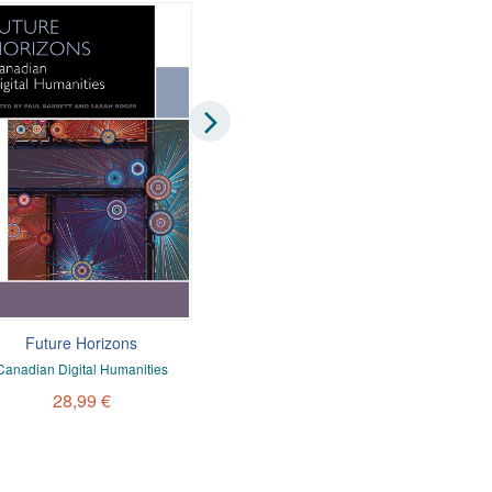
Future Horizons
Logbook de la Colonie
Canadian Digital Humanities
ALEXANDRA SAEMMER
,
SÉBAS
APPIOTTI
,
ADRIEN BRUNEL
,
BR
28,99 €
QUARANTE
,
FRANÇOISE CAH
FRANÇOISE CHAMBEFORT
5,99 €