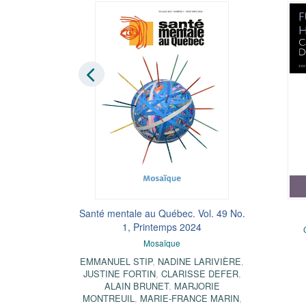
 Printemps
Santé mentale au Québec. Vol. 49 No.
1, Printemps 2024
al ?
Mosaïque
RI
,
MATHIEU
EMMANUEL STIP
,
NADINE LARIVIÈRE
,
MARD-
JUSTINE FORTIN
,
CLARISSE DEFER
,
IS
,
SIMON
ALAIN BRUNET
,
MARJORIE
 GIASSON-
MONTREUIL
,
MARIE-FRANCE MARIN
,