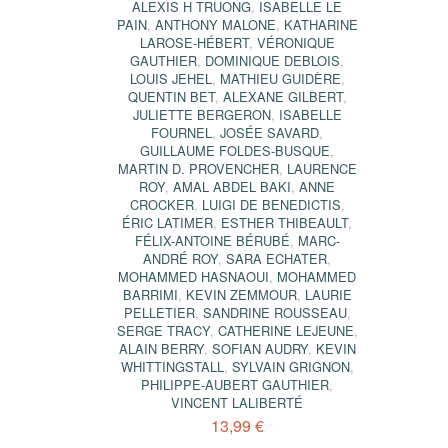
REAULT-
ALEXIS H TRUONG
,
ISABELLE LE
URA
,
LUCIE
PAIN
,
ANTHONY MALONE
,
KATHARINE
ER
,
MARIE-
LAROSE-HÉBERT
,
VÉRONIQUE
 O'NEILL
,
GAUTHIER
,
DOMINIQUE DEBLOIS
,
NEVIÈVE
LOUIS JEHEL
,
MATHIEU GUIDÈRE
,
N
,
MARIE-
QUENTIN BET
,
ALEXANE GILBERT
,
ROBERT
JULIETTE BERGERON
,
ISABELLE
PRIVET
,
FOURNEL
,
JOSÉE SAVARD
,
EY PÉAN
,
GUILLAUME FOLDES-BUSQUE
,
L
MARTIN D. PROVENCHER
,
LAURENCE
ROY
,
AMAL ABDEL BAKI
,
ANNE
CROCKER
,
LUIGI DE BENEDICTIS
,
ÉRIC LATIMER
,
ESTHER THIBEAULT
,
FÉLIX-ANTOINE BÉRUBÉ
,
MARC-
ANDRÉ ROY
,
SARA ECHATER
,
MOHAMMED HASNAOUI
,
MOHAMMED
BARRIMI
,
KEVIN ZEMMOUR
,
LAURIE
PELLETIER
,
SANDRINE ROUSSEAU
,
SERGE TRACY
,
CATHERINE LEJEUNE
,
ALAIN BERRY
,
SOFIAN AUDRY
,
KEVIN
WHITTINGSTALL
,
SYLVAIN GRIGNON
,
PHILIPPE-AUBERT GAUTHIER
,
VINCENT LALIBERTÉ
13,99 €