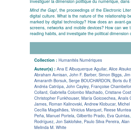
investiguer la dimension politique du numérique, dans ses 
Mind the Gap!
, the proceedings of the Electronic Lite
digital culture. What is the nature of the relationshi
marked by digital technology? How does an avant-gard
screens, networks and mobile devices? How can we tak
reading habits, and investigate the political dimension of 
Collection :
Humanités Numériques
Auteur(s) :
Ana E Albuquerque Aguilar
,
Alice Atsuk
Abraham Avnisan
,
John F. Barber
,
Simon Biggs
,
Jim
Amaranth Borsuk
,
Serge BOUCHARDON
,
Boris du 
Andréa Catrópa
,
John Cayley
,
Françoise Chambefor
Collard
,
Gabriella Colombo Machado
,
Cristiane Cos
Christopher Funkhouser
,
María Goicoechea
,
Anaïs G
James
,
Roman Kalinovski
,
Andrew Klobucar
,
Michel
Cecília Magalhães
,
Vinicius Marquet
,
Reese Munte
Peña
,
Manuel Portela
,
Gilbertto Prado
,
Eva Quintas
Rodríguez
,
Jon Saklofske
,
Paulo Silva Pereira
,
Alan
Melinda M. White