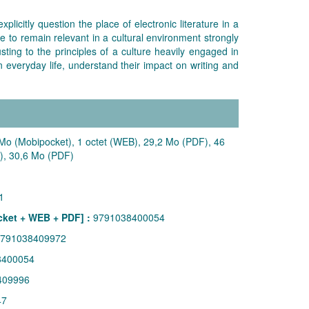
licitly question the place of electronic literature in a
e to remain relevant in a cultural environment strongly
ing to the principles of a culture heavily engaged in
everyday life, understand their impact on writing and
Mo (Mobipocket), 1 octet (WEB), 29,2 Mo (PDF), 46
), 30,6 Mo (PDF)
1
ket + WEB + PDF] :
9791038400054
791038409972
8400054
409996
47