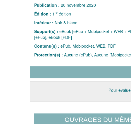
Publication :
20 novembre 2020
re
Édition :
1
édition
Intérieur :
Noir & blanc
Support(s) :
eBook [ePub + Mobipocket + WEB + PD
[ePub], eBook [PDF]
Contenu(s) :
ePub, Mobipocket, WEB, PDF
Protection(s) :
Aucune (ePub), Aucune (Mobipocke
Pour évaluer
OUVRAGES DU MÊM