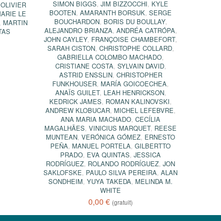
SIMON BIGGS
,
JIM BIZZOCCHI
,
KYLE
,
OLIVIER
BOOTEN
,
AMARANTH BORSUK
,
SERGE
ARIE LE
BOUCHARDON
,
BORIS DU BOULLAY
,
,
MARTIN
ALEJANDRO BRIANZA
,
ANDRÉA CATRÓPA
,
TAS
JOHN CAYLEY
,
FRANÇOISE CHAMBEFORT
,
SARAH CISTON
,
CHRISTOPHE COLLARD
,
GABRIELLA COLOMBO MACHADO
,
CRISTIANE COSTA
,
SYLVAIN DAVID
,
ASTRID ENSSLIN
,
CHRISTOPHER
FUNKHOUSER
,
MARÍA GOICOECHEA
,
ANAÏS GUILET
,
LEAH HENRICKSON
,
KEDRICK JAMES
,
ROMAN KALINOVSKI
,
ANDREW KLOBUCAR
,
MICHEL LEFEBVRE
,
ANA MARIA MACHADO
,
CECÍLIA
MAGALHÃES
,
VINICIUS MARQUET
,
REESE
MUNTEAN
,
VERÓNICA GÓMEZ
,
ERNESTO
PEÑA
,
MANUEL PORTELA
,
GILBERTTO
PRADO
,
EVA QUINTAS
,
JESSICA
RODRÍGUEZ
,
ROLANDO RODRÍGUEZ
,
JON
SAKLOFSKE
,
PAULO SILVA PEREIRA
,
ALAN
SONDHEIM
,
YUYA TAKEDA
,
MELINDA M.
WHITE
0,00 €
(gratuit)