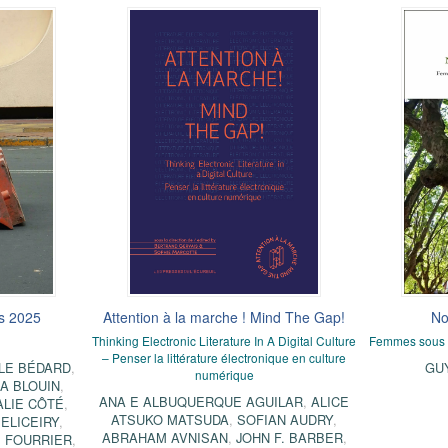
ps 2025
Attention à la marche ! Mind The Gap!
No
Thinking Electronic Literature In A Digital Culture
Femmes sous l
– Penser la littérature électronique en culture
LE BÉDARD
,
GU
numérique
A BLOUIN
,
ANA E ALBUQUERQUE AGUILAR
,
ALICE
ALIE CÔTÉ
,
ATSUKO MATSUDA
,
SOFIAN AUDRY
,
 ELICEIRY
,
ABRAHAM AVNISAN
,
JOHN F. BARBER
,
 FOURRIER
,