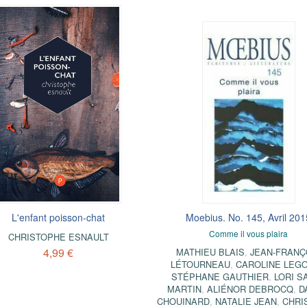
L'enfant poisson-chat
Moebius. No. 145, Avril 201
Comme il vous plaira
CHRISTOPHE ESNAULT
4,99 €
MATHIEU BLAIS
,
JEAN-FRANÇ
LÉTOURNEAU
,
CAROLINE LEG
STÉPHANE GAUTHIER
,
LORI S
MARTIN
,
ALIÉNOR DEBROCQ
,
D
CHOUINARD
,
NATALIE JEAN
,
CHRI