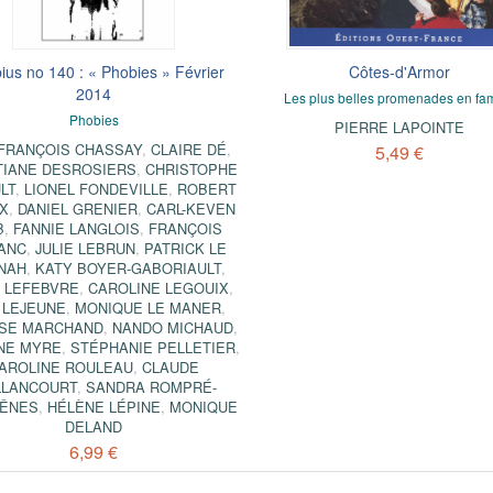
us no 140 : « Phobies » Février
Côtes-d'Armor
2014
Les plus belles promenades en fam
Phobies
PIERRE LAPOINTE
-FRANÇOIS CHASSAY
,
CLAIRE DÉ
,
5,49 €
TIANE DESROSIERS
,
CHRISTOPHE
LT
,
LIONEL FONDEVILLE
,
ROBERT
X
,
DANIEL GRENIER
,
CARL-KEVEN
B
,
FANNIE LANGLOIS
,
FRANÇOIS
ANC
,
JULIE LEBRUN
,
PATRICK LE
NAH
,
KATY BOYER-GABORIAULT
,
 LEFEBVRE
,
CAROLINE LEGOUIX
,
 LEJEUNE
,
MONIQUE LE MANER
,
SE MARCHAND
,
NANDO MICHAUD
,
NE MYRE
,
STÉPHANIE PELLETIER
,
AROLINE ROULEAU
,
CLAUDE
LLANCOURT
,
SANDRA ROMPRÉ-
ÊNES
,
HÉLÈNE LÉPINE
,
MONIQUE
DELAND
6,99 €