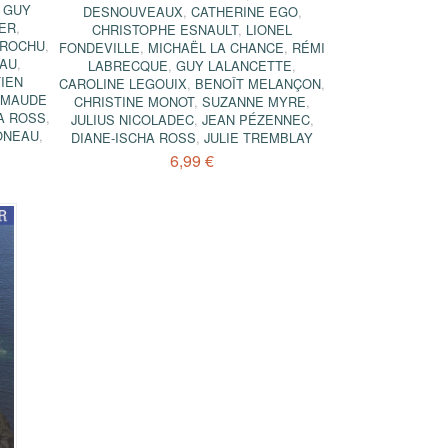
,
GUY
DESNOUVEAUX
,
CATHERINE EGO
,
ER
,
CHRISTOPHE ESNAULT
,
LIONEL
BROCHU
,
FONDEVILLE
,
MICHAËL LA CHANCE
,
RÉMI
EAU
,
LABRECQUE
,
GUY LALANCETTE
,
IEN
CAROLINE LEGOUIX
,
BENOÎT MELANÇON
,
,
MAUDE
CHRISTINE MONOT
,
SUZANNE MYRE
,
A ROSS
,
JULIUS NICOLADEC
,
JEAN PÉZENNEC
,
ONEAU
,
DIANE-ISCHA ROSS
,
JULIE TREMBLAY
6,99 €