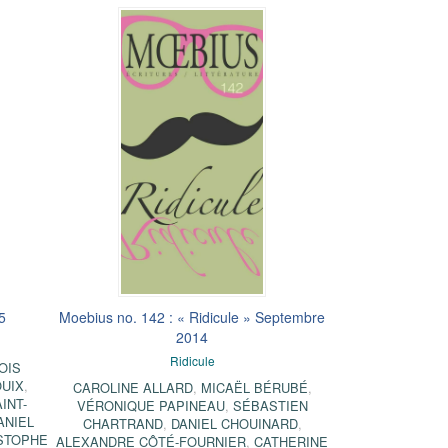
5
Moebius no. 142 : « Ridicule » Septembre
2014
Ridicule
OIS
OUIX
,
CAROLINE ALLARD
,
MICAËL BÉRUBÉ
,
AINT-
VÉRONIQUE PAPINEAU
,
SÉBASTIEN
ANIEL
CHARTRAND
,
DANIEL CHOUINARD
,
STOPHE
ALEXANDRE CÔTÉ-FOURNIER
,
CATHERINE