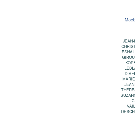
Moebi
JEAN
CHRIS
ESNAU
GIROU
KOR
LEBL
DIVE
MARIE
JEAN
THÉRÈ
SUZAN
C
VAI
DESCH