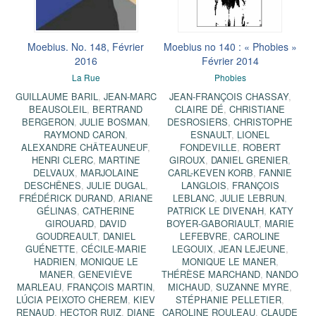
Moebius. No. 148, Février
Moebius no 140 : « Phobies »
2016
Février 2014
La Rue
Phobies
GUILLAUME BARIL
,
JEAN-MARC
JEAN-FRANÇOIS CHASSAY
,
BEAUSOLEIL
,
BERTRAND
CLAIRE DÉ
,
CHRISTIANE
BERGERON
,
JULIE BOSMAN
,
DESROSIERS
,
CHRISTOPHE
RAYMOND CARON
,
ESNAULT
,
LIONEL
ALEXANDRE CHÂTEAUNEUF
,
FONDEVILLE
,
ROBERT
HENRI CLERC
,
MARTINE
GIROUX
,
DANIEL GRENIER
,
DELVAUX
,
MARJOLAINE
CARL-KEVEN KORB
,
FANNIE
DESCHÊNES
,
JULIE DUGAL
,
LANGLOIS
,
FRANÇOIS
FRÉDÉRICK DURAND
,
ARIANE
LEBLANC
,
JULIE LEBRUN
,
GÉLINAS
,
CATHERINE
PATRICK LE DIVENAH
,
KATY
GIROUARD
,
DAVID
BOYER-GABORIAULT
,
MARIE
GOUDREAULT
,
DANIEL
LEFEBVRE
,
CAROLINE
GUÉNETTE
,
CÉCILE-MARIE
LEGOUIX
,
JEAN LEJEUNE
,
HADRIEN
,
MONIQUE LE
MONIQUE LE MANER
,
MANER
,
GENEVIÈVE
THÉRÈSE MARCHAND
,
NANDO
MARLEAU
,
FRANÇOIS MARTIN
,
MICHAUD
,
SUZANNE MYRE
,
LÚCIA PEIXOTO CHEREM
,
KIEV
STÉPHANIE PELLETIER
,
RENAUD
,
HECTOR RUIZ
,
DIANE
CAROLINE ROULEAU
,
CLAUDE