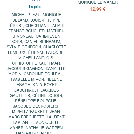
MONIQUE LE MANER
La prière
12,99 €
MICHEL PLEAU
,
MONIQUE
DELAND
,
LOUIS-PHILIPPE
HÉBERT
,
CHRISTIANE LAHAIE
,
FRANCE BOUCHER
,
MATHIEU
SIMONEAU
,
CARL-KEVEN
KORB
,
DANIEL BIRNBAUM
,
SYLVIE GENDRON
,
CHARLOTTE
LEMIEUX
,
ÉTIENNE LALONDE
,
MICHEL LANGLOIS
,
CHRISTOPHE KAUFFMAN
,
JACQUES GAGNON
,
DANYELLE
MORIN
,
CAROLINE ROULEAU
,
ISABELLE MIRON
,
HÉLÈNE
LESAGE
,
KATY BOYER-
GABORIAULT
,
JACQUES
GAUTHIER
,
CÉLINE JODOIN
,
PÉNÉLOPE BOURQUE
,
JACQUES DESROSIERS
,
MIRELLA FAUBERT
,
JEAN-
MARC FRÉCHETTE
,
LAURENT
LAPLANTE
,
MONIQUE LE
MANER
,
NATHALIE WARREN
,
HANS-JÜRGEN GREIF