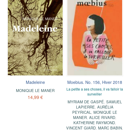
Madeleine
Moebius. No. 156, Hiver 2018
La petite a ses choses, il va falloir la
MONIQUE LE MANER
surveiller
14,99 €
MYRIAM DE GASPÉ
,
SAMUEL
LAPIERRE
,
AURÉLIA
PEYRICAL
,
MONIQUE LE
MANER
,
ALICE RIVARD
,
KATHERINE RAYMOND
,
VINCENT GIARD
,
MARC BABIN
,