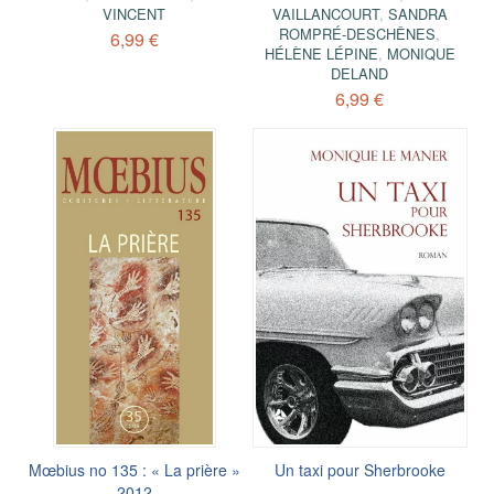
VINCENT
VAILLANCOURT
,
SANDRA
ROMPRÉ-DESCHÊNES
,
6,99 €
HÉLÈNE LÉPINE
,
MONIQUE
DELAND
6,99 €
Mœbius no 135 : « La prière »
Un taxi pour Sherbrooke
2012