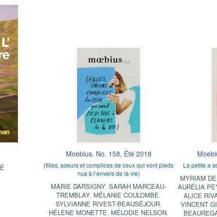
Moebius. No. 158, Été 2018
Moebiu
(filles, soeurs et complices de ceux qui vont pieds
La petite a se
PÉ
nus à l’envers de la vie)
MYRIAM DE
MARIE DARSIGNY
,
SARAH MARCEAU-
AURÉLIA PE
TREMBLAY
,
MÉLANIE COULOMBE
,
ALICE RIV
SYLVIANNE RIVEST-BEAUSÉJOUR
,
VINCENT G
HÉLÈNE MONETTE
,
MÉLODIE NELSON
,
BEAUREGA