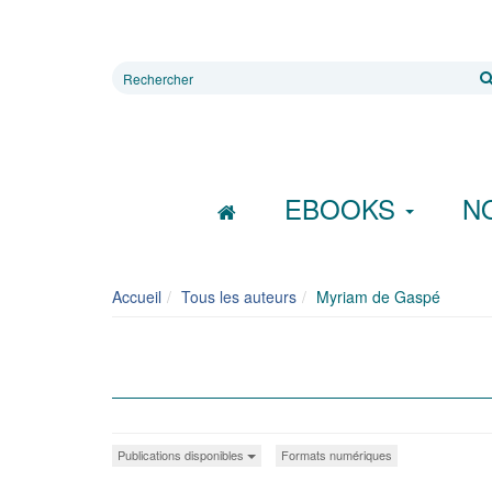
Rechercher
sur
le
site
EBOOKS
N
Accueil
Tous les auteurs
Myriam de Gaspé
Publications disponibles
Formats numériques