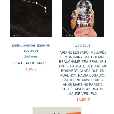
Bélier, premier signe du
Zodiaque
zodiaque
ARIANE LESSARD
,
MÉLOPÉE
Zodiaque
B. MONTMINY
,
MARJOLAINE
BEAUCHAMP
,
ZÉA BEAULIEU-
ZÉA BEAULIEU-APRIL
APRIL
,
PASCALE BÉRUBÉ
,
MP
1,49 €
BOISVERT
,
CLARA DUPUIS-
MORENCY
,
NADIA ESSADIQI
,
CATHERINE MAVRIKAKIS
,
ANNE MARTINE PARENT
,
CHLOÉ SAVOIE-BERNARD
,
MAUDE VEILLEUX
13,99 €