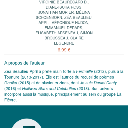
VIRGINIE BEAUREGARD D.
,
DIANE-ISCHA ROSS
,
JONATHAN MORIER
,
MÉLINA
SCHOENBORN
,
ZÉA BEAULIEU-
APRIL
,
VÉRONIQUE HUDON
,
EMMANUEL DERAPS
,
ELISABETH ARSENEAU
,
SIMON
BROUSSEAU
,
CLAIRE
LEGENDRE
6,99 €
A propos de l'auteur
Zéa Beaulieu-April a prêté main-forte à
Fermaille
(2012), puis à la
Tounure (2013-2017). Elle est l’autrice du recueil de poèmes
Goulka
(2015) et de plusieurs zines, dont
Je suis Daniel Canty
(2016) et
Holliwoo Stars and Celebrities
(2018). Son univers
incorpore aussi la musique, principalement au sein du groupe La
Fièvre.