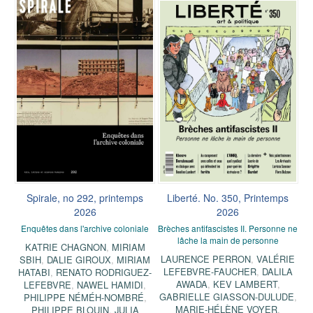
Spirale, no 292, printemps
Liberté. No. 350, Printemps
2026
2026
Enquêtes dans l'archive coloniale
Brèches antifascistes II. Personne ne
lâche la main de personne
KATRIE CHAGNON
,
MIRIAM
LAURENCE PERRON
,
VALÉRIE
SBIH
,
DALIE GIROUX
,
MIRIAM
LEFEBVRE-FAUCHER
,
DALILA
HATABI
,
RENATO RODRIGUEZ-
AWADA
,
KEV LAMBERT
,
LEFEBVRE
,
NAWEL HAMIDI
,
GABRIELLE GIASSON-DULUDE
,
PHILIPPE NÉMÉH-NOMBRÉ
,
MARIE-HÉLÈNE VOYER
,
PHILIPPE BLOUIN
,
JULIA