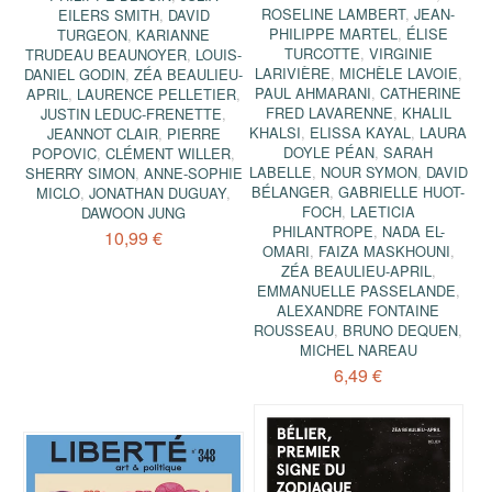
ROSELINE LAMBERT
,
JEAN-
EILERS SMITH
,
DAVID
PHILIPPE MARTEL
,
ÉLISE
TURGEON
,
KARIANNE
TURCOTTE
,
VIRGINIE
TRUDEAU BEAUNOYER
,
LOUIS-
LARIVIÈRE
,
MICHÈLE LAVOIE
,
DANIEL GODIN
,
ZÉA BEAULIEU-
PAUL AHMARANI
,
CATHERINE
APRIL
,
LAURENCE PELLETIER
,
FRED LAVARENNE
,
KHALIL
JUSTIN LEDUC-FRENETTE
,
KHALSI
,
ELISSA KAYAL
,
LAURA
JEANNOT CLAIR
,
PIERRE
DOYLE PÉAN
,
SARAH
POPOVIC
,
CLÉMENT WILLER
,
LABELLE
,
NOUR SYMON
,
DAVID
SHERRY SIMON
,
ANNE-SOPHIE
BÉLANGER
,
GABRIELLE HUOT-
MICLO
,
JONATHAN DUGUAY
,
FOCH
,
LAETICIA
DAWOON JUNG
PHILANTROPE
,
NADA EL-
10,99 €
OMARI
,
FAIZA MASKHOUNI
,
ZÉA BEAULIEU-APRIL
,
EMMANUELLE PASSELANDE
,
ALEXANDRE FONTAINE
ROUSSEAU
,
BRUNO DEQUEN
,
MICHEL NAREAU
6,49 €