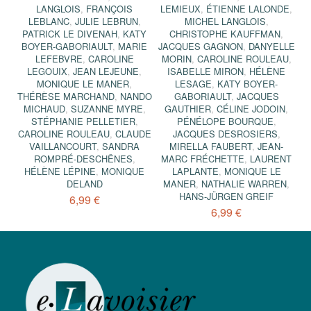
LANGLOIS
,
FRANÇOIS
LEMIEUX
,
ÉTIENNE LALONDE
,
LEBLANC
,
JULIE LEBRUN
,
MICHEL LANGLOIS
,
PATRICK LE DIVENAH
,
KATY
CHRISTOPHE KAUFFMAN
,
BOYER-GABORIAULT
,
MARIE
JACQUES GAGNON
,
DANYELLE
LEFEBVRE
,
CAROLINE
MORIN
,
CAROLINE ROULEAU
,
LEGOUIX
,
JEAN LEJEUNE
,
ISABELLE MIRON
,
HÉLÈNE
MONIQUE LE MANER
,
LESAGE
,
KATY BOYER-
THÉRÈSE MARCHAND
,
NANDO
GABORIAULT
,
JACQUES
MICHAUD
,
SUZANNE MYRE
,
GAUTHIER
,
CÉLINE JODOIN
,
STÉPHANIE PELLETIER
,
PÉNÉLOPE BOURQUE
,
CAROLINE ROULEAU
,
CLAUDE
JACQUES DESROSIERS
,
VAILLANCOURT
,
SANDRA
MIRELLA FAUBERT
,
JEAN-
ROMPRÉ-DESCHÊNES
,
MARC FRÉCHETTE
,
LAURENT
HÉLÈNE LÉPINE
,
MONIQUE
LAPLANTE
,
MONIQUE LE
DELAND
MANER
,
NATHALIE WARREN
,
HANS-JÜRGEN GREIF
6,99 €
6,99 €