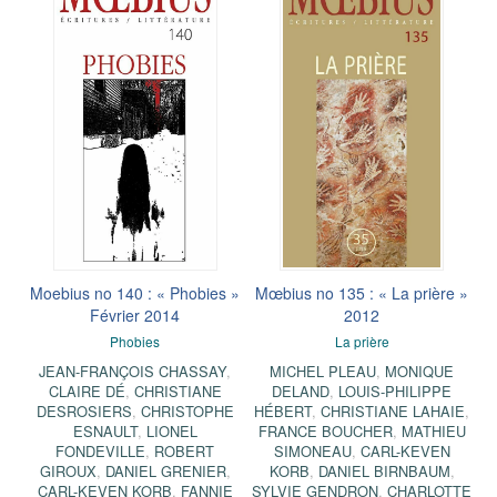
Moebius no 140 : « Phobies »
Mœbius no 135 : « La prière »
Février 2014
2012
Phobies
La prière
JEAN-FRANÇOIS CHASSAY
,
MICHEL PLEAU
,
MONIQUE
CLAIRE DÉ
,
CHRISTIANE
DELAND
,
LOUIS-PHILIPPE
DESROSIERS
,
CHRISTOPHE
HÉBERT
,
CHRISTIANE LAHAIE
,
ESNAULT
,
LIONEL
FRANCE BOUCHER
,
MATHIEU
FONDEVILLE
,
ROBERT
SIMONEAU
,
CARL-KEVEN
GIROUX
,
DANIEL GRENIER
,
KORB
,
DANIEL BIRNBAUM
,
CARL-KEVEN KORB
,
FANNIE
SYLVIE GENDRON
,
CHARLOTTE