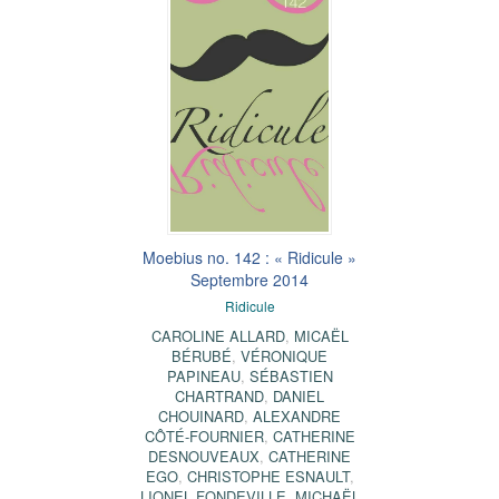
Moebius no. 142 : « Ridicule »
Septembre 2014
Ridicule
CAROLINE ALLARD
,
MICAËL
BÉRUBÉ
,
VÉRONIQUE
PAPINEAU
,
SÉBASTIEN
CHARTRAND
,
DANIEL
CHOUINARD
,
ALEXANDRE
CÔTÉ-FOURNIER
,
CATHERINE
DESNOUVEAUX
,
CATHERINE
EGO
,
CHRISTOPHE ESNAULT
,
LIONEL FONDEVILLE
,
MICHAËL