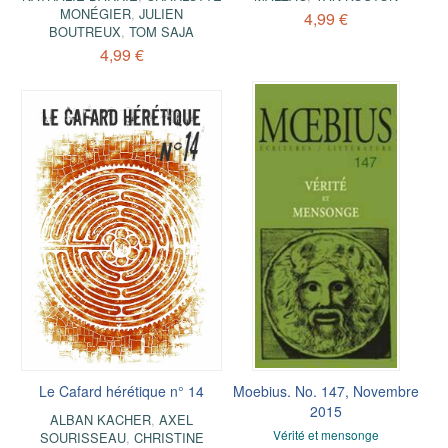
MONÉGIER
,
JULIEN
4,99 €
BOUTREUX
,
TOM SAJA
4,99 €
Le Cafard hérétique n° 14
Moebius. No. 147, Novembre
2015
ALBAN KACHER
,
AXEL
Vérité et mensonge
SOURISSEAU
,
CHRISTINE