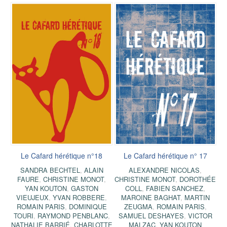
Le Cafard hérétique n°18
Le Cafard hérétique n° 17
SANDRA BECHTEL
,
ALAIN
ALEXANDRE NICOLAS
,
FAURE
,
CHRISTINE MONOT
,
CHRISTINE MONOT
,
DOROTHÉE
YAN KOUTON
,
GASTON
COLL
,
FABIEN SANCHEZ
,
VIEUJEUX
,
YVAN ROBBERE
,
MAROINE BAGHAT
,
MARTIN
ROMAIN PARIS
,
DOMINIQUE
ZEUGMA
,
ROMAIN PARIS
,
TOURI
,
RAYMOND PENBLANC
,
SAMUEL DESHAYES
,
VICTOR
NATHALIE BARRIÉ
,
CHARLOTTE
MALZAC
,
YAN KOUTON