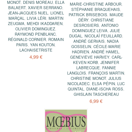
MONOT
,
DENIS MOREAU
,
ELLA
MARIE-CHRISTINE ARBOUR
,
BALAERT
,
XAVIER SERRANO
,
STÉPHANIE BRAQUEHAIS
,
JEAN-JACQUES NUEL
,
LIONEL
PATRICK BRISEBOIS
,
MAUDE
MARÇAL
,
LIVIA LÉRI
,
MARTIN
DÉRY
,
CHRISTIANE
ZEUGMA
,
MEHDI IKADDAREN
,
DESROSIERS
,
ANTONIO
OLIVIER DOMINGUEZ
,
DOMINGUEZ LEIVA
,
JULIE
RAYMOND PENBLANC
,
DUGAL
,
NICOLAÏ FEUILLARD
,
RÉGINALD CORNIER
,
ROMAIN
ANDRÉ GERVAIS
,
NADIA
PARIS
,
YAN KOUTON
,
GOSSELIN
,
CÉCILE-MARIE
LACHAISETRISTE
HADRIEN
,
ANDRÉ HAMEL
,
4,99 €
GENEVIÈVE HARVEY
,
CARL-
KEVEN KORB
,
JENNIFER
LABRECQUE
,
FANNIE
LANGLOIS
,
FRANÇOIS MARTIN
,
CHRISTINE MONOT
,
JULIUS
NICOLADEC
,
ELSA PÉPIN
,
LUC
QUINTAL
,
DIANE-ISCHA ROSS
,
GHISLAIN TASCHEREAU
6,99 €