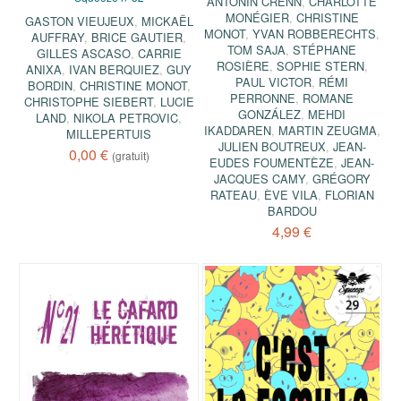
ANTONIN CRENN
,
CHARLOTTE
MONÉGIER
,
CHRISTINE
GASTON VIEUJEUX
,
MICKAËL
MONOT
,
YVAN ROBBERECHTS
,
AUFFRAY
,
BRICE GAUTIER
,
TOM SAJA
,
STÉPHANE
GILLES ASCASO
,
CARRIE
ROSIÈRE
,
SOPHIE STERN
,
ANIXA
,
IVAN BERQUIEZ
,
GUY
PAUL VICTOR
,
RÉMI
BORDIN
,
CHRISTINE MONOT
,
PERRONNE
,
ROMANE
CHRISTOPHE SIEBERT
,
LUCIE
GONZÁLEZ
,
MEHDI
LAND
,
NIKOLA PETROVIC
,
IKADDAREN
,
MARTIN ZEUGMA
,
MILLEPERTUIS
JULIEN BOUTREUX
,
JEAN-
0,00 €
(gratuit)
EUDES FOUMENTÈZE
,
JEAN-
JACQUES CAMY
,
GRÉGORY
RATEAU
,
ÈVE VILA
,
FLORIAN
BARDOU
4,99 €