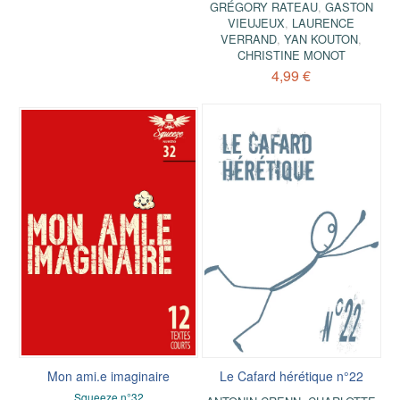
GRÉGORY RATEAU
,
GASTON
VIEUJEUX
,
LAURENCE
VERRAND
,
YAN KOUTON
,
CHRISTINE MONOT
4,99 €
Mon ami.e imaginaire
Le Cafard hérétique n°22
Squeeze n°32