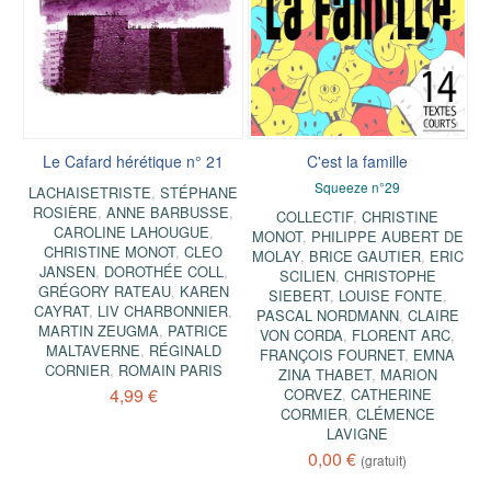
Le Cafard hérétique n° 21
C'est la famille
Squeeze n°29
LACHAISETRISTE
,
STÉPHANE
ROSIÈRE
,
ANNE BARBUSSE
,
COLLECTIF
,
CHRISTINE
CAROLINE LAHOUGUE
,
MONOT
,
PHILIPPE AUBERT DE
CHRISTINE MONOT
,
CLEO
MOLAY
,
BRICE GAUTIER
,
ERIC
JANSEN
,
DOROTHÉE COLL
,
SCILIEN
,
CHRISTOPHE
GRÉGORY RATEAU
,
KAREN
SIEBERT
,
LOUISE FONTE
,
CAYRAT
,
LIV CHARBONNIER
,
PASCAL NORDMANN
,
CLAIRE
MARTIN ZEUGMA
,
PATRICE
VON CORDA
,
FLORENT ARC
,
MALTAVERNE
,
RÉGINALD
FRANÇOIS FOURNET
,
EMNA
CORNIER
,
ROMAIN PARIS
ZINA THABET
,
MARION
4,99 €
CORVEZ
,
CATHERINE
CORMIER
,
CLÉMENCE
LAVIGNE
0,00 €
(gratuit)