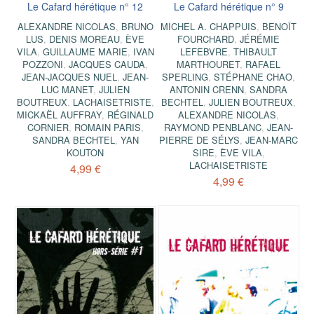
Le Cafard hérétique n° 12
Le Cafard hérétique n° 9
ALEXANDRE NICOLAS
,
BRUNO
MICHEL A. CHAPPUIS
,
BENOÎT
LUS
,
DENIS MOREAU
,
ÈVE
FOURCHARD
,
JÉRÉMIE
VILA
,
GUILLAUME MARIE
,
IVAN
LEFEBVRE
,
THIBAULT
POZZONI
,
JACQUES CAUDA
,
MARTHOURET
,
RAFAEL
JEAN-JACQUES NUEL
,
JEAN-
SPERLING
,
STÉPHANE CHAO
,
LUC MANET
,
JULIEN
ANTONIN CRENN
,
SANDRA
BOUTREUX
,
LACHAISETRISTE
,
BECHTEL
,
JULIEN BOUTREUX
,
MICKAËL AUFFRAY
,
RÉGINALD
ALEXANDRE NICOLAS
,
CORNIER
,
ROMAIN PARIS
,
RAYMOND PENBLANC
,
JEAN-
SANDRA BECHTEL
,
YAN
PIERRE DE SÉLYS
,
JEAN-MARC
KOUTON
SIRE
,
ÈVE VILA
,
LACHAISETRISTE
4,99 €
4,99 €