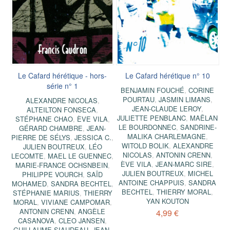
Le Cafard hérétique - hors-
Le Cafard hérétique n° 10
série n° 1
BENJAMIN FOUCHÉ
,
CORINE
POURTAU
,
JASMIN LIMANS
,
ALEXANDRE NICOLAS
,
JEAN-CLAUDE LEROY
,
ALTEILTON FONSECA
,
JULIETTE PENBLANC
,
MAËLAN
STÉPHANE CHAO
,
ÈVE VILA
,
LE BOURDONNEC
,
SANDRINE-
GÉRARD CHAMBRE
,
JEAN-
MALIKA CHARLEMAGNE
,
PIERRE DE SÉLYS
,
JESSICA C.
,
WITOLD BOLIK
,
ALEXANDRE
JULIEN BOUTREUX
,
LÉO
NICOLAS
,
ANTONIN CRENN
,
LECOMTE
,
MAEL LE GUENNEC
,
ÈVE VILA
,
JEAN-MARC SIRE
,
MARIE-FRANCE OCHSNBEIN
,
JULIEN BOUTREUX
,
MICHEL
PHILIPPE VOURCH
,
SAÏD
ANTOINE CHAPPUIS
,
SANDRA
MOHAMED
,
SANDRA BECHTEL
,
BECHTEL
,
THIERRY MORAL
,
STÉPHANIE MARIUS
,
THIERRY
YAN KOUTON
MORAL
,
VIVIANE CAMPOMAR
,
ANTONIN CRENN
,
ANGÈLE
4,99 €
CASANOVA
,
CLEO JANSEN
,
GUILLAUME SIAUDEAU
,
JEAN-