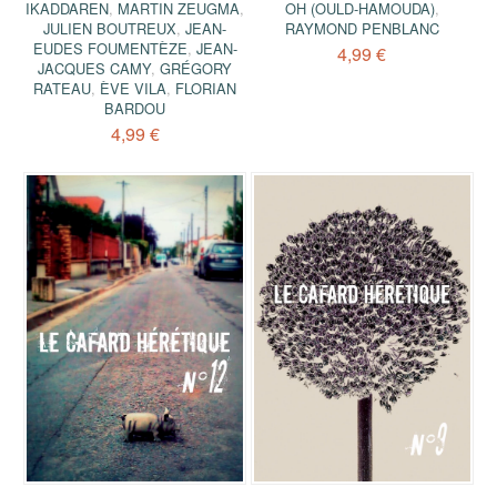
IKADDAREN
,
MARTIN ZEUGMA
,
OH (OULD-HAMOUDA)
,
JULIEN BOUTREUX
,
JEAN-
RAYMOND PENBLANC
EUDES FOUMENTÈZE
,
JEAN-
4,99 €
JACQUES CAMY
,
GRÉGORY
RATEAU
,
ÈVE VILA
,
FLORIAN
BARDOU
4,99 €