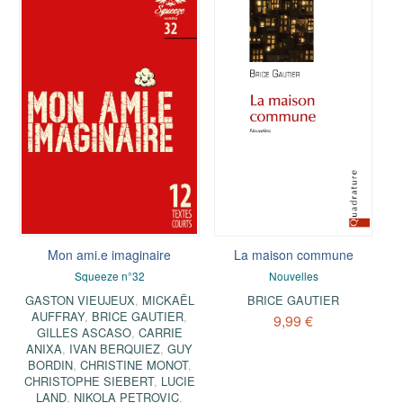
Mon ami.e imaginaire
La maison commune
Squeeze n°32
Nouvelles
GASTON VIEUJEUX
,
MICKAËL
BRICE GAUTIER
AUFFRAY
,
BRICE GAUTIER
,
9,99 €
GILLES ASCASO
,
CARRIE
ANIXA
,
IVAN BERQUIEZ
,
GUY
BORDIN
,
CHRISTINE MONOT
,
CHRISTOPHE SIEBERT
,
LUCIE
LAND
,
NIKOLA PETROVIC
,