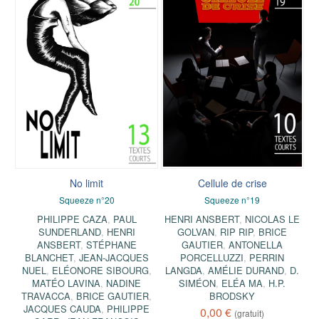
No limit
Cellule de crise
Squeeze n°20
Squeeze n°19
PHILIPPE CAZA
,
PAUL
HENRI ANSBERT
,
NICOLAS LE
SUNDERLAND
,
HENRI
GOLVAN
,
RIP RIP
,
BRICE
ANSBERT
,
STÉPHANE
GAUTIER
,
ANTONELLA
BLANCHET
,
JEAN-JACQUES
PORCELLUZZI
,
PERRIN
NUEL
,
ELÉONORE SIBOURG
,
LANGDA
,
AMÉLIE DURAND
,
D.
MATÉO LAVINA
,
NADINE
SIMÉON
,
ELÉA MA
,
H.P.
TRAVACCA
,
BRICE GAUTIER
,
BRODSKY
JACQUES CAUDA
,
PHILIPPE
0,00 €
(gratuit)