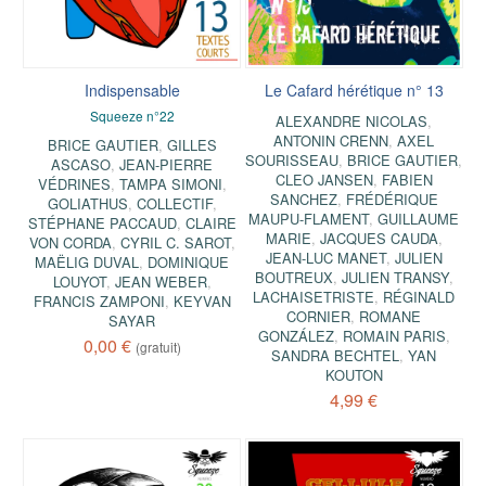
Indispensable
Le Cafard hérétique n° 13
Squeeze n°22
ALEXANDRE NICOLAS
,
ANTONIN CRENN
,
AXEL
BRICE GAUTIER
,
GILLES
SOURISSEAU
,
BRICE GAUTIER
,
ASCASO
,
JEAN-PIERRE
CLEO JANSEN
,
FABIEN
VÉDRINES
,
TAMPA SIMONI
,
SANCHEZ
,
FRÉDÉRIQUE
GOLIATHUS
,
COLLECTIF
,
MAUPU-FLAMENT
,
GUILLAUME
STÉPHANE PACCAUD
,
CLAIRE
MARIE
,
JACQUES CAUDA
,
VON CORDA
,
CYRIL C. SAROT
,
JEAN-LUC MANET
,
JULIEN
MAËLIG DUVAL
,
DOMINIQUE
BOUTREUX
,
JULIEN TRANSY
,
LOUYOT
,
JEAN WEBER
,
LACHAISETRISTE
,
RÉGINALD
FRANCIS ZAMPONI
,
KEYVAN
CORNIER
,
ROMANE
SAYAR
GONZÁLEZ
,
ROMAIN PARIS
,
0,00 €
(gratuit)
SANDRA BECHTEL
,
YAN
KOUTON
4,99 €