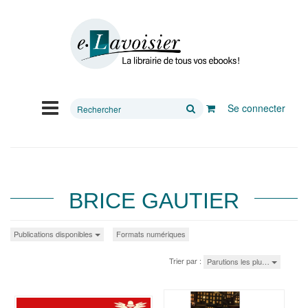
Rechercher
Se connecter
sur
le
site
BRICE GAUTIER
Publications disponibles
Formats numériques
Trier par :
Parutions les plu…