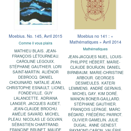
Moebius. No. 145, Avril 2015
Moebius no 141 : «
Mathématiques » Avril 2014
Comme il vous plaira
Mathématiques
MATHIEU BLAIS
,
JEAN-
FRANÇOIS LÉTOURNEAU
,
JEAN-JACQUES NUEL
,
LOUIS-
CAROLINE LEGOUIX
,
PHILIPPE HÉBERT
,
MARIE-
STÉPHANE GAUTHIER
,
LORI
CLAUDE BOURJON
,
DANIEL
SAINT-MARTIN
,
ALIÉNOR
BIRNBAUM
,
MARIE-CHRISTINE
DEBROCQ
,
DANIEL
ARBOUR
,
GEORGES
CHOUINARD
,
NATALIE JEAN
,
DESMEULES
,
KATERI
CHRISTOPHE ESNAULT
,
LIONEL
LEMMENS
,
ANDRÉ GERVAIS
,
FONDEVILLE
,
GUY
MICHEL GAY
,
KIM DORÉ
,
LALANCETTE
,
ADRIANA
MANON BONER-GAILLARD
,
LANGER
,
JACQUES AUDET
,
STÉPHANE GAUTHIER
,
JEAN-CLAUDE BROCHU
,
FRANÇOIS LEPAGE
,
MARC
AMÉLIE SAVARD
,
MICHEL
BÉDARD
,
FRÉDÉRIC PARROT
,
PLEAU
,
NICOLAS LE GOLVAN
,
OLIVIER GAMELIN
,
JULIE
SÉBASTIEN CHARTRAND
,
DUGAL
,
ANNE GENEST
,
FRANCINE BRUNET
,
MAUDE
RAYMOND CARON
,
VALÉRIE