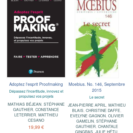
Adoptez l'esprit Proofmaking
Moebius. No. 146, Septembre
2015
Dépassez l'incertitude, innovez et
propulsez vos projets
Le secret
MATHIAS BÉJEAN
,
STÉPHANE
JEAN-PIERRE APRIL
,
MATHIEU
GAUTHIER
,
CONSTANCE
BLAIS
,
CHRISTINE DAFFE
,
LETERRIER
,
MATTHIEU
EVELYNE GAGNON
,
OLIVIER
CESANO
GAMELIN
,
STÉPHANE
19,99 €
GAUTHIER
,
CHANTALE
GINGRAS
,
JULIE HÉTU
,