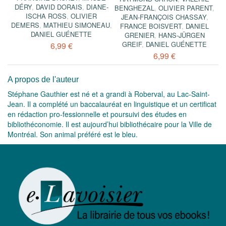
DÉRY
,
DAVID DORAIS
,
DIANE-
BENGHEZAL
,
OLIVIER PARENT
,
ISCHA ROSS
,
OLIVIER
JEAN-FRANÇOIS CHASSAY
,
DEMERS
,
MATHIEU SIMONEAU
,
FRANCE BOISVERT
,
DANIEL
DANIEL GUÉNETTE
GRENIER
,
HANS-JÜRGEN
GREIF
,
DANIEL GUÉNETTE
6,99 €
6,99 €
A propos de l'auteur
Stéphane Gauthier est né et a grandi à Roberval, au Lac-Saint-
Jean. Il a complété un baccalauréat en linguistique et un certificat
en rédaction pro-fessionnelle et poursuivi des études en
bibliothéconomie. Il est aujourd’hui bibliothécaire pour la Ville de
Montréal. Son animal préféré est le bleu.