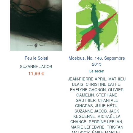
Feu le Soleil
Moebius. No. 146, Septembre
2015
SUZANNE JACOB
Le secret
11,99 €
JEAN-PIERRE APRIL
,
MATHIEU
BLAIS
,
CHRISTINE DAFFE
,
EVELYNE GAGNON
,
OLIVIER
GAMELIN
,
STÉPHANE
GAUTHIER
,
CHANTALE
GINGRAS
,
JULIE HÉTU
,
SUZANNE JACOB
,
JACK
KEGUENNE
,
MICHAËL LA
CHANCE
,
PERRINE LEBLAN
,
MARIE LEFEBVRE
,
TRISTAN
MALAVOY
,
ÉMILE MARTEL
,