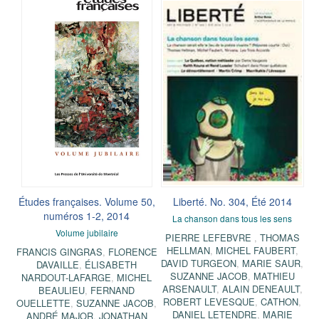
Études françaises. Volume 50,
Liberté. No. 304, Été 2014
numéros 1-2, 2014
La chanson dans tous les sens
Volume jubilaire
PIERRE LEFEBVRE
,
THOMAS
HELLMAN
,
MICHEL FAUBERT
,
FRANCIS GINGRAS
,
FLORENCE
DAVID TURGEON
,
MARIE SAUR
,
DAVAILLE
,
ÉLISABETH
SUZANNE JACOB
,
MATHIEU
NARDOUT-LAFARGE
,
MICHEL
ARSENAULT
,
ALAIN DENEAULT
,
BEAULIEU
,
FERNAND
ROBERT LEVESQUE
,
CATHON
,
OUELLETTE
,
SUZANNE JACOB
,
DANIEL LETENDRE
,
MARIE
ANDRÉ MAJOR
,
JONATHAN