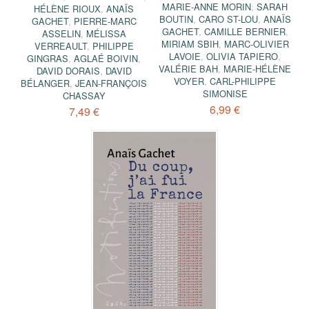
MARIE-ANNE MORIN
,
SARAH
HÉLÈNE RIOUX
,
ANAÏS
BOUTIN
,
CARO ST-LOU
,
ANAÏS
GACHET
,
PIERRE-MARC
GACHET
,
CAMILLE BERNIER
,
ASSELIN
,
MÉLISSA
MIRIAM SBIH
,
MARC-OLIVIER
VERREAULT
,
PHILIPPE
LAVOIE
,
OLIVIA TAPIERO
,
GINGRAS
,
AGLAÉ BOIVIN
,
VALÉRIE BAH
,
MARIE-HÉLÈNE
DAVID DORAIS
,
DAVID
VOYER
,
CARL-PHILIPPE
BÉLANGER
,
JEAN-FRANÇOIS
SIMONISE
CHASSAY
6,99 €
7,49 €