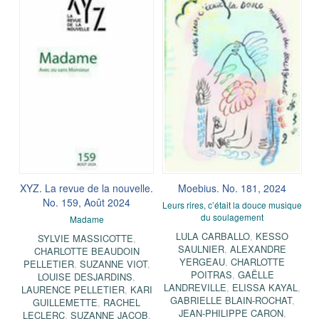
XYZ. La revue de la nouvelle.
Moebius. No. 181, 2024
No. 159, Août 2024
Leurs rires, c’était la douce musique
du soulagement
Madame
LULA CARBALLO
,
KESSO
SYLVIE MASSICOTTE
,
SAULNIER
,
ALEXANDRE
CHARLOTTE BEAUDOIN
YERGEAU
,
CHARLOTTE
PELLETIER
,
SUZANNE VIOT
,
POITRAS
,
GAËLLE
LOUISE DESJARDINS
,
LANDREVILLE
,
ELISSA KAYAL
,
LAURENCE PELLETIER
,
KARI
GABRIELLE BLAIN-ROCHAT
,
GUILLEMETTE
,
RACHEL
JEAN-PHILIPPE CARON
,
LECLERC
,
SUZANNE JACOB
,