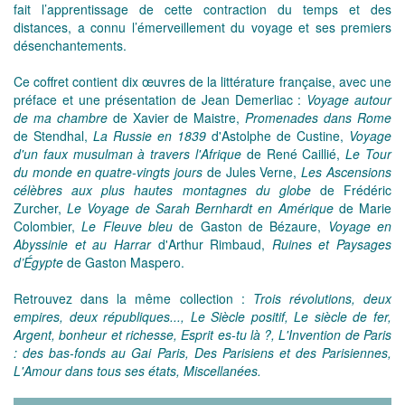
fait l’apprentissage de cette contraction du temps et des
distances, a connu l’émerveillement du voyage et ses premiers
désenchantements.
Ce coffret contient dix œuvres de la littérature française, avec une
préface et une présentation de Jean Demerliac :
Voyage autour
de ma chambre
de Xavier de Maistre,
Promenades dans Rome
de Stendhal,
La Russie en 1839
d'Astolphe de Custine,
Voyage
d'un faux musulman à travers l'Afrique
de René Caillié,
Le Tour
du monde en quatre-vingts jours
de Jules Verne,
Les Ascensions
célèbres aux plus hautes montagnes du globe
de Frédéric
Zurcher,
Le Voyage de Sarah Bernhardt en Amérique
de Marie
Colombier,
Le Fleuve bleu
de Gaston de Bézaure,
Voyage en
Abyssinie et au Harrar
d'Arthur Rimbaud,
Ruines et Paysages
d’Égypte
de Gaston Maspero.
Retrouvez dans la même collection :
Trois révolutions, deux
empires, deux républiques..., Le Siècle positif, Le siècle de fer,
Argent, bonheur et richesse, Esprit es-tu là ?, L'Invention de Paris
: des bas-fonds au Gai Paris, Des Parisiens et des Parisiennes,
L'Amour dans tous ses états, Miscellanées.