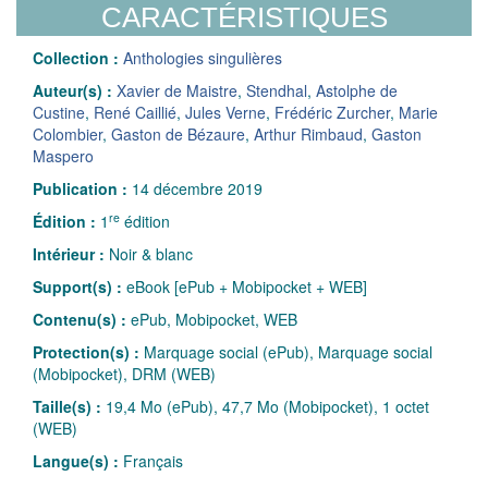
CARACTÉRISTIQUES
Collection :
Anthologies singulières
Auteur(s) :
Xavier de Maistre
,
Stendhal
,
Astolphe de
Custine
,
René Caillié
,
Jules Verne
,
Frédéric Zurcher
,
Marie
Colombier
,
Gaston de Bézaure
,
Arthur Rimbaud
,
Gaston
Maspero
Publication :
14 décembre 2019
re
Édition :
1
édition
Intérieur :
Noir & blanc
Support(s) :
eBook [ePub + Mobipocket + WEB]
Contenu(s) :
ePub, Mobipocket, WEB
Protection(s) :
Marquage social (ePub), Marquage social
(Mobipocket), DRM (WEB)
Taille(s) :
19,4 Mo (ePub), 47,7 Mo (Mobipocket), 1 octet
(WEB)
Langue(s) :
Français