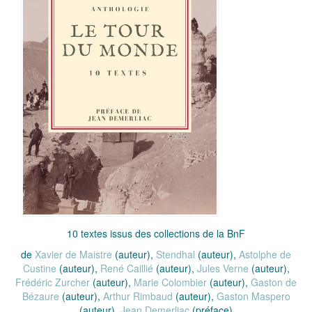
10 textes issus des collections de la BnF
de
Xavier de Maistre
(auteur),
Stendhal
(auteur),
Astolphe de
Custine
(auteur),
René Caillié
(auteur),
Jules Verne
(auteur),
Frédéric Zurcher
(auteur),
Marie Colombier
(auteur),
Gaston de
Bézaure
(auteur),
Arthur Rimbaud
(auteur),
Gaston Maspero
(auteur),
Jean Demerliac
(préface)