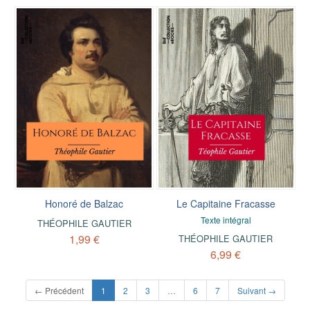
Honoré de Balzac
Le Capitaine Fracasse
Texte intégral
THÉOPHILE GAUTIER
1,99 €
THÉOPHILE GAUTIER
6,99 €
(current)
← Précédent
1
2
3
…
6
7
Suivant →