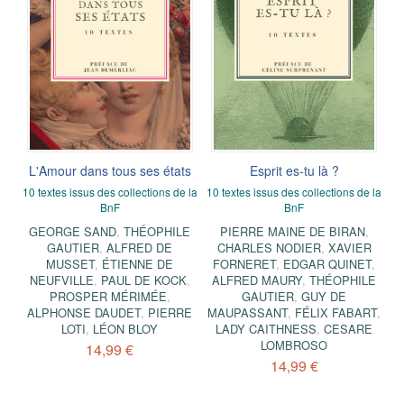
L'Amour dans tous ses états
Esprit es-tu là ?
10 textes issus des collections de la
10 textes issus des collections de la
BnF
BnF
GEORGE SAND
,
THÉOPHILE
PIERRE MAINE DE BIRAN
,
GAUTIER
,
ALFRED DE
CHARLES NODIER
,
XAVIER
MUSSET
,
ÉTIENNE DE
FORNERET
,
EDGAR QUINET
,
NEUFVILLE
,
PAUL DE KOCK
,
ALFRED MAURY
,
THÉOPHILE
PROSPER MÉRIMÉE
,
GAUTIER
,
GUY DE
ALPHONSE DAUDET
,
PIERRE
MAUPASSANT
,
FÉLIX FABART
,
LOTI
,
LÉON BLOY
LADY CAITHNESS
,
CESARE
LOMBROSO
14,99 €
14,99 €