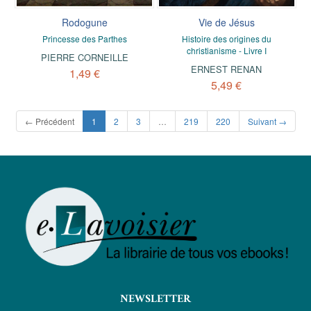
Rodogune
Vie de Jésus
Princesse des Parthes
Histoire des origines du
christianisme - Livre I
PIERRE CORNEILLE
ERNEST RENAN
1,49 €
5,49 €
(current)
← Précédent
1
2
3
…
219
220
Suivant →
NEWSLETTER