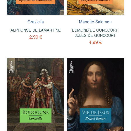
Graziella
Manette Salomon
ALPHONSE DE LAMARTINE
EDMOND DE GONCOURT
,
JULES DE GONCOURT
2,99 €
4,99 €