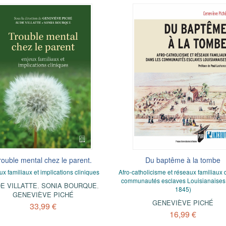
rouble mental chez le parent.
Du baptême à la tombe
ux familiaux et implications cliniques
Afro-catholicisme et réseaux familiaux 
communautés esclaves Louisianaises
E VILLATTE
,
SONIA BOURQUE
,
1845)
GENEVIÈVE PICHÉ
GENEVIÈVE PICHÉ
33,99 €
16,99 €