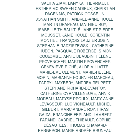
SALIHA ZIAM
,
DANYKA THERRIAULT
,
ESTHER MC.SWEEN-CADIEUX
,
CHRISTIAN
DAGENAIS
,
PATRICK GOSSELIN
,
JONATHAN SMITH
,
ANDRÉE-ANNE HOULE
,
MARTIN DRAPEAU
,
MATHIEU ROY
,
ISABELLE THIBAULT
,
ÉLIANE ST-PIERRE
MOUSSET
,
JANIE HOULE
,
CORENTIN
MONTIEL
,
FRANÇOIS LAUZIER-JOBIN
,
STEPHANIE RADZISZEWSKI
,
CATHERINE
HUDON
,
PASQUALE ROBERGE
,
SIMON
COULOMBE
,
ANNIE BEAUDIN
,
HÉLÈNE
PROVENCHER
,
MARTIN PROVENCHER
,
GENEVIÈVE PICHÉ
,
AUDE VILLATTE
,
MARIE-ÈVE CLÉMENT
,
MARIE-HÉLÈNE
MORIN
,
MARIANNE FOURNIER-MARCEAU
,
DARRYL MAYBERY
,
ANDREA REUPERT
,
STÉPHANE RICHARD-DEVANTOY
,
CATHERINE CYR-VILLENEUVE
,
ANNIK
MOREAU
,
MARYSE PROULX
,
MARY ANNE
LEVASSEUR
,
LUC VIGNEAULT
,
MICHEL
GILBERT
,
MARC-ANDRÉ ROY
,
FIRAS
GAIDA
,
FRANCINE FERLAND
,
LAMBERT
FARAND
,
GABRIEL THIBAULT
,
SOPHIE
DÉSAUTELS
,
THOMAS CHAMARD-
BERGERON
,
MARIE-ANDRÉE BRUNEAU
,