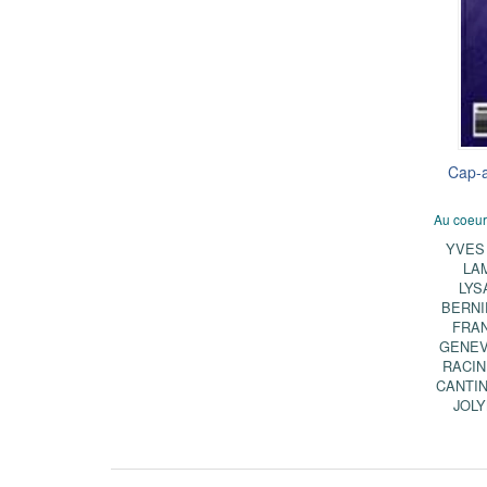
Cap-a
Au coeur 
YVES
LA
LYS
BERNI
FRAN
GENEV
RACI
CANTI
JOL