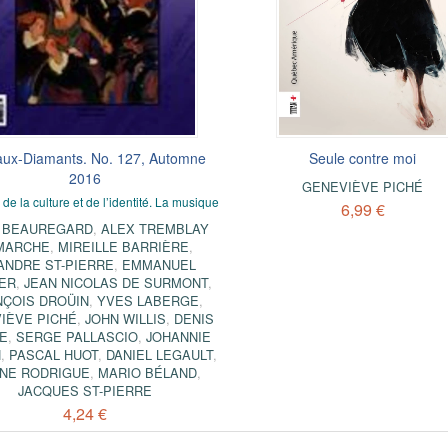
ux-Diamants. No. 127, Automne
Seule contre moi
2016
GENEVIÈVE PICHÉ
de la culture et de l’identité. La musique
6,99 €
 BEAUREGARD
,
ALEX TREMBLAY
MARCHE
,
MIREILLE BARRIÈRE
,
ANDRE ST-PIERRE
,
EMMANUEL
ER
,
JEAN NICOLAS DE SURMONT
,
ÇOIS DROÜIN
,
YVES LABERGE
,
IÈVE PICHÉ
,
JOHN WILLIS
,
DENIS
NE
,
SERGE PALLASCIO
,
JOHANNIE
N
,
PASCAL HUOT
,
DANIEL LEGAULT
,
YNE RODRIGUE
,
MARIO BÉLAND
,
JACQUES ST-PIERRE
4,24 €