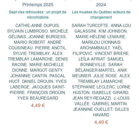
Printemps 2025
2024
Sept vies retrouvées : un projet de
Les musées du Québec acteurs de
microhistoire
changement
CATHIE-ANNE DUPUIS
,
SARAH TURCOTTE
,
ANNA-LOU
SYLVAIN LUMBROSO
,
MICHÈLE
GALASSINI
,
KIM JOHNSON
,
GÉLINAS
,
JOANNE BURGESS
,
MARIE-HÉLÈNE LEMAIRE
,
MARIO ROBERT
,
ANDRÉ
MARILOU LYONNAIS
COUSINEAU
,
PIERRE ANCTIL
,
ARCHAMBAULT
,
YAËL
SYLVIE TREMBLAY
,
ALEX
FILIPOVIC
,
VINCENT BRIÈRE
,
TREMBLAY LAMARCHE
,
DENIS
LEÏLA AFRIAT
,
SAMUEL
RACINE
,
MARIE-MICHELLE
BONNEVILLE
,
SARAH
DIONNE
,
MARGOT GENTY
,
BÉLANGER-MARTEL
,
ANIK
JOHANNIE CANTIN
,
PASCAL
MEUNIER
,
JULIE ROSE
,
ALEX
HUOT
,
DANIEL DROUIN
,
YVES
TREMBLAY LAMARCHE
,
LABERGE
,
JACQUES SAINT-
STÉPHANIE LECLERC
,
LORNE
PIERRE
,
FRANÇOIS DROÜIN
,
HUSTON
,
ISABELLE GIRARD
,
YVES BEAUREGARD
JEAN REY-REGAZZI
,
J.-LOUIS
VALLÉE
,
GABRIEL MARTIN
,
4,49 €
JEANNINE OUELLET
,
GILLES
HAVARD
4,49 €