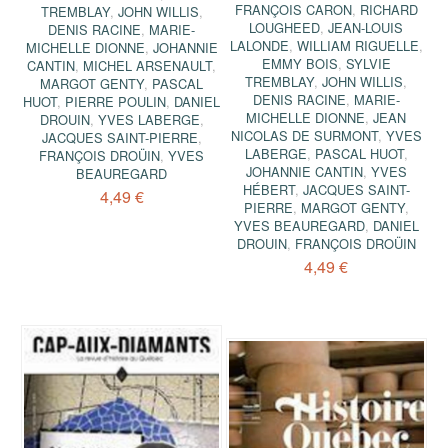
FRANÇOIS CARON
,
RICHARD
TREMBLAY
,
JOHN WILLIS
,
LOUGHEED
,
JEAN-LOUIS
DENIS RACINE
,
MARIE-
LALONDE
,
WILLIAM RIGUELLE
,
MICHELLE DIONNE
,
JOHANNIE
EMMY BOIS
,
SYLVIE
CANTIN
,
MICHEL ARSENAULT
,
TREMBLAY
,
JOHN WILLIS
,
MARGOT GENTY
,
PASCAL
DENIS RACINE
,
MARIE-
HUOT
,
PIERRE POULIN
,
DANIEL
MICHELLE DIONNE
,
JEAN
DROUIN
,
YVES LABERGE
,
NICOLAS DE SURMONT
,
YVES
JACQUES SAINT-PIERRE
,
LABERGE
,
PASCAL HUOT
,
FRANÇOIS DROÜIN
,
YVES
JOHANNIE CANTIN
,
YVES
BEAUREGARD
HÉBERT
,
JACQUES SAINT-
4,49 €
PIERRE
,
MARGOT GENTY
,
YVES BEAUREGARD
,
DANIEL
DROUIN
,
FRANÇOIS DROÜIN
4,49 €