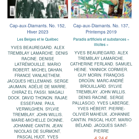
Cap-aux-Diamants. No. 152,
Cap-aux-Diamants. No. 137,
Hiver 2023
Printemps 2019
Les Belges et le Québec
Paradis artificiels et substances «
illicites »
YVES BEAUREGARD
,
ALEX
YVES BEAUREGARD
,
ALEX
TREMBLAY LAMARCHE
,
DENIS
TREMBLAY LAMARCHE
,
RACINE
,
DENISE
CATHERINE FERLAND
,
SAMUEL
LATRÉMOUILLE
,
MARIO
HEINE
,
YANNICK CORMIER
,
ROBERT
,
MICHEL DAHAN
,
GUY MORIN
,
FRANÇOIS
FRANCE VANLAETHEM
,
DROÜIN
,
MARC-ANDRÉ
JACQUES HELLEMANS
,
SERGE
BROUILLARD
,
SYLVIE
JAUMAIN
,
ADÉLIE DE MARRE
,
TREMBLAY
,
JOHN WILLIS
,
CHIRAZ EL FASSI
,
MAGALI
DENIS RACINE
,
SERGE
DOCK
,
DAVID THONON
,
RAJAE
PALLASCIO
,
YVES LABERGE
,
ESSEFIANI
,
PAUL
YVES HÉBERT
,
PIERRE-
VERWILGHEN
,
SYLVIE
OLIVIER MAHEUX
,
JOHANNIE
TREMBLAY
,
JOHN WILLIS
,
CANTIN
,
PASCAL HUOT
,
MARIO
MARIE-MICHELLE DIONNE
,
BÉLAND
,
JACQUES SAINT-
JOHANNIE CANTIN
,
JEAN
PIERRE
NICOLAS DE SURMONT
,
PASCAL HUOT
,
YVES
4,24 €