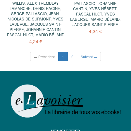
WILLIS
,
ALEX TREMBLAY
PALLASCIO
,
JOHANNIE
LAMARCHE
,
DENIS RACINE
,
CANTIN
,
YVES HÉBERT
,
SERGE PALLASCIO
,
JEAN-
PASCAL HUOT
,
YVES
NICOLAS DE SURMONT
,
YVES
LABERGE
,
MARIO BÉLAND
,
LABERGE
,
JACQUES SAINT-
JACQUES SAINT-PIERRE
PIERRE
,
JOHANNIE CANTIN
,
4,24 €
PASCAL HUOT
,
MARIO BÉLAND
4,24 €
(current)
← Précédent
1
2
Suivant →