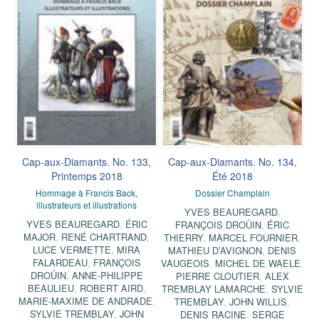
Cap-aux-Diamants. No. 133,
Cap-aux-Diamants. No. 134,
Printemps 2018
Été 2018
Hommage à Francis Back,
Dossier Champlain
illustrateurs et illustrations
YVES BEAUREGARD
,
YVES BEAUREGARD
,
ÉRIC
FRANÇOIS DROÜIN
,
ÉRIC
MAJOR
,
RENÉ CHARTRAND
,
THIERRY
,
MARCEL FOURNIER
,
LUCE VERMETTE
,
MIRA
MATHIEU D’AVIGNON
,
DENIS
FALARDEAU
,
FRANÇOIS
VAUGEOIS
,
MICHEL DE WAELE
,
DROÜIN
,
ANNE-PHILIPPE
PIERRE CLOUTIER
,
ALEX
BEAULIEU
,
ROBERT AIRD
,
TREMBLAY LAMARCHE
,
SYLVIE
MARIE-MAXIME DE ANDRADE
,
TREMBLAY
,
JOHN WILLIS
,
SYLVIE TREMBLAY
,
JOHN
DENIS RACINE
,
SERGE