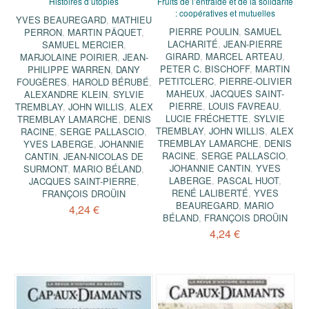
Histoires d’utopies
Fruits de l’entraide et de la solidarité
: coopératives et mutuelles
YVES BEAUREGARD
,
MATHIEU
PIERRE POULIN
,
SAMUEL
PERRON
,
MARTIN PÂQUET
,
LACHARITÉ
,
JEAN-PIERRE
SAMUEL MERCIER
,
GIRARD
,
MARCEL ARTEAU
,
MARJOLAINE POIRIER
,
JEAN-
PETER C. BISCHOFF
,
MARTIN
PHILIPPE WARREN
,
DANY
PETITCLERC
,
PIERRE-OLIVIER
FOUGÈRES
,
HAROLD BÉRUBÉ
,
MAHEUX
,
JACQUES SAINT-
ALEXANDRE KLEIN
,
SYLVIE
PIERRE
,
LOUIS FAVREAU
,
TREMBLAY
,
JOHN WILLIS
,
ALEX
LUCIE FRÉCHETTE
,
SYLVIE
TREMBLAY LAMARCHE
,
DENIS
TREMBLAY
,
JOHN WILLIS
,
ALEX
RACINE
,
SERGE PALLASCIO
,
TREMBLAY LAMARCHE
,
DENIS
YVES LABERGE
,
JOHANNIE
RACINE
,
SERGE PALLASCIO
,
CANTIN
,
JEAN-NICOLAS DE
JOHANNIE CANTIN
,
YVES
SURMONT
,
MARIO BÉLAND
,
LABERGE
,
PASCAL HUOT
,
JACQUES SAINT-PIERRE
,
RENÉ LALIBERTÉ
,
YVES
FRANÇOIS DROÜIN
BEAUREGARD
,
MARIO
4,24 €
BÉLAND
,
FRANÇOIS DROÜIN
4,24 €