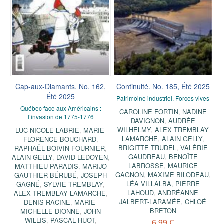
Cap-aux-Diamants. No. 162,
Continuité. No. 185, Été 2025
Été 2025
Patrimoine industriel. Forces vives
Québec face aux Américains :
CAROLINE FORTIN
,
NADINE
l’invasion de 1775-1776
DAVIGNON
,
AUDRÉE
WILHELMY
,
ALEX TREMBLAY
LUC NICOLE-LABRIE
,
MARIE-
LAMARCHE
,
ALAIN GELLY
,
FLORENCE BOUCHARD
,
BRIGITTE TRUDEL
,
VALÉRIE
RAPHAËL BOIVIN-FOURNIER
,
GAUDREAU
,
BENOÎTE
ALAIN GELLY
,
DAVID LEDOYEN
,
LABROSSE
,
MAURICE
MATTHIEU PARADIS
,
MARIJO
GAGNON
,
MAXIME BILODEAU
,
GAUTHIER-BÉRUBÉ
,
JOSEPH
LÉA VILLALBA
,
PIERRE
GAGNÉ
,
SYLVIE TREMBLAY
,
LAHOUD
,
ANDRÉANNE
ALEX TREMBLAY LAMARCHE
,
JALBERT-LARAMÉE
,
CHLOÉ
DENIS RACINE
,
MARIE-
BRETON
MICHELLE DIONNE
,
JOHN
WILLIS
,
PASCAL HUOT
,
6,99 €