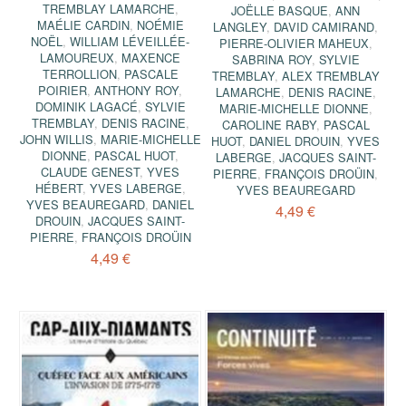
TREMBLAY LAMARCHE
,
JOËLLE BASQUE
,
ANN
MAÉLIE CARDIN
,
NOÉMIE
LANGLEY
,
DAVID CAMIRAND
,
NOËL
,
WILLIAM LÉVEILLÉE-
PIERRE-OLIVIER MAHEUX
,
LAMOUREUX
,
MAXENCE
SABRINA ROY
,
SYLVIE
TERROLLION
,
PASCALE
TREMBLAY
,
ALEX TREMBLAY
POIRIER
,
ANTHONY ROY
,
LAMARCHE
,
DENIS RACINE
,
DOMINIK LAGACÉ
,
SYLVIE
MARIE-MICHELLE DIONNE
,
TREMBLAY
,
DENIS RACINE
,
CAROLINE RABY
,
PASCAL
JOHN WILLIS
,
MARIE-MICHELLE
HUOT
,
DANIEL DROUIN
,
YVES
DIONNE
,
PASCAL HUOT
,
LABERGE
,
JACQUES SAINT-
CLAUDE GENEST
,
YVES
PIERRE
,
FRANÇOIS DROÜIN
,
HÉBERT
,
YVES LABERGE
,
YVES BEAUREGARD
YVES BEAUREGARD
,
DANIEL
4,49 €
DROUIN
,
JACQUES SAINT-
PIERRE
,
FRANÇOIS DROÜIN
4,49 €