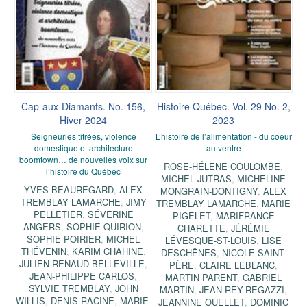
Cap-aux-Diamants. No. 156,
Histoire Québec. Vol. 29 No. 2,
Hiver 2024
2023
Seigneuries titrées, violence
L’histoire de l’alimentation - du coeur
domestique et architecture
au ventre
boomtown… de nouvelles voix sur
ROSE-HÉLÈNE COULOMBE
,
l’histoire du Québec
MICHEL JUTRAS
,
MICHELINE
YVES BEAUREGARD
,
ALEX
MONGRAIN-DONTIGNY
,
ALEX
TREMBLAY LAMARCHE
,
JIMY
TREMBLAY LAMARCHE
,
MARIE
PELLETIER
,
SÉVERINE
PIGELET
,
MARIFRANCE
ANGERS
,
SOPHIE QUIRION
,
CHARETTE
,
JÉRÉMIE
SOPHIE POIRIER
,
MICHEL
LÉVESQUE-ST-LOUIS
,
LISE
THÉVENIN
,
KARIM CHAHINE
,
DESCHÊNES
,
NICOLE SAINT-
JULIEN RENAUD-BELLEVILLE
,
PÈRE
,
CLAIRE LEBLANC
,
JEAN-PHILIPPE CARLOS
,
MARTIN PARENT
,
GABRIEL
SYLVIE TREMBLAY
,
JOHN
MARTIN
,
JEAN REY-REGAZZI
,
WILLIS
,
DENIS RACINE
,
MARIE-
JEANNINE OUELLET
,
DOMINIC