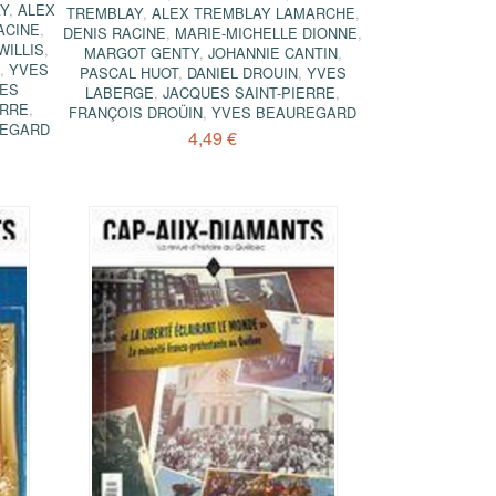
AY
,
ALEX
TREMBLAY
,
ALEX TREMBLAY LAMARCHE
,
ACINE
,
DENIS RACINE
,
MARIE-MICHELLE DIONNE
,
WILLIS
,
MARGOT GENTY
,
JOHANNIE CANTIN
,
,
YVES
PASCAL HUOT
,
DANIEL DROUIN
,
YVES
ES
LABERGE
,
JACQUES SAINT-PIERRE
,
ERRE
,
FRANÇOIS DROÜIN
,
YVES BEAUREGARD
REGARD
4,49 €