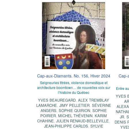
Cap-aux-Diamants. No. 156, Hiver 2024
Cap-a
Seigneuries titrées, violence domestique et
architecture boomtown… de nouvelles voix sur
Entre au
l’histoire du Québec
YVES 
YVES BEAUREGARD
,
ALEX TREMBLAY
AR
LAMARCHE
,
JIMY PELLETIER
,
SÉVERINE
ALEXA
ANGERS
,
SOPHIE QUIRION
,
SOPHIE
NATHA
POIRIER
,
MICHEL THÉVENIN
,
KARIM
JR
,
S
CHAHINE
,
JULIEN RENAUD-BELLEVILLE
,
DENIS 
JEAN-PHILIPPE CARLOS
,
SYLVIE
YVE