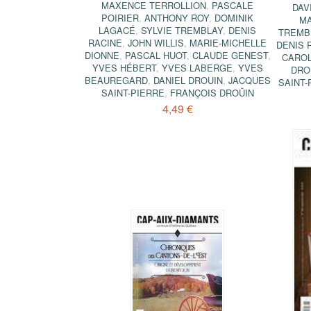
MAXENCE TERROLLION
,
PASCALE
DAV
POIRIER
,
ANTHONY ROY
,
DOMINIK
M
LAGACÉ
,
SYLVIE TREMBLAY
,
DENIS
TREMB
RACINE
,
JOHN WILLIS
,
MARIE-MICHELLE
DENIS 
DIONNE
,
PASCAL HUOT
,
CLAUDE GENEST
,
CAROL
YVES HÉBERT
,
YVES LABERGE
,
YVES
DRO
BEAUREGARD
,
DANIEL DROUIN
,
JACQUES
SAINT-
SAINT-PIERRE
,
FRANÇOIS DROÜIN
4,49 €