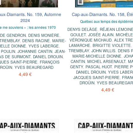
ux-Diamants. No. 159, Automne
Cap-aux-Diamants. No. 158, Ét
2024
Québec aux temps des épidémi
e me souviens » : les années 1970
DENYS DELÂGE
,
RÉJEAN LEMOIN
GOULET
,
JOSÉE ALAIN
,
MICHÈLE
UDE GENDRON
,
DENIS MONIÈRE
,
VÉRONIQUE MICHAUD
,
ALEX TR
 TREMBLAY
,
DENIS RACINE
,
MARIE-
LAMARCHE
,
BRIGITTE VIOLETTE
HELLE DIONNE
,
YVES LABERGE
,
TREMBLAY
,
JOHN WILLIS
,
DENIS 
 POULIN
,
JOHANNIE CANTIN
,
JEAN-
MARIE-MICHELLE DIONNE
,
JOH
AS DE SURMONT
,
DANIEL DROUIN
,
CANTIN
,
MICHEL ARSENAULT
,
M
QUES SAINT-PIERRE
,
FRANÇOIS
GENTY
,
PASCAL HUOT
,
PIERRE P
ROÜIN
,
YVES BEAUREGARD
DANIEL DROUIN
,
YVES LABE
4,49 €
JACQUES SAINT-PIERRE
,
FRAN
DROÜIN
,
YVES BEAUREGA
4,49 €