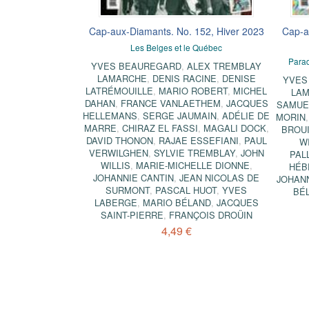
Cap-aux-Diamants. No. 152, Hiver 2023
Cap-a
Les Belges et le Québec
Paradi
YVES BEAUREGARD
,
ALEX TREMBLAY
LAMARCHE
,
DENIS RACINE
,
DENISE
YVES
LATRÉMOUILLE
,
MARIO ROBERT
,
MICHEL
LA
DAHAN
,
FRANCE VANLAETHEM
,
JACQUES
SAMUE
HELLEMANS
,
SERGE JAUMAIN
,
ADÉLIE DE
MORIN
MARRE
,
CHIRAZ EL FASSI
,
MAGALI DOCK
,
BROU
DAVID THONON
,
RAJAE ESSEFIANI
,
PAUL
W
VERWILGHEN
,
SYLVIE TREMBLAY
,
JOHN
PAL
WILLIS
,
MARIE-MICHELLE DIONNE
,
HÉB
JOHANNIE CANTIN
,
JEAN NICOLAS DE
JOHANN
SURMONT
,
PASCAL HUOT
,
YVES
BÉ
LABERGE
,
MARIO BÉLAND
,
JACQUES
SAINT-PIERRE
,
FRANÇOIS DROÜIN
4,49 €