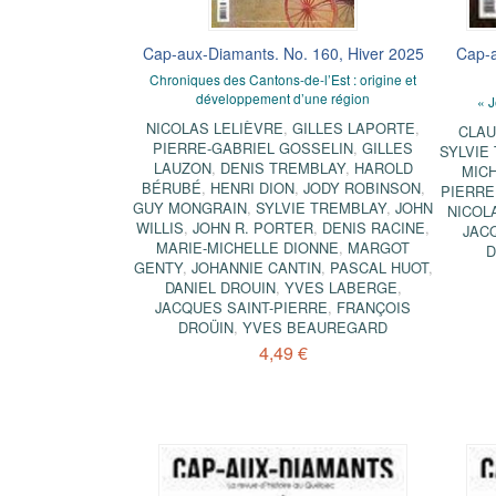
Cap-aux-Diamants. No. 160, Hiver 2025
Cap-a
Chroniques des Cantons-de-l’Est : origine et
développement d’une région
« J
NICOLAS LELIÈVRE
,
GILLES LAPORTE
,
CLA
PIERRE-GABRIEL GOSSELIN
,
GILLES
SYLVIE
LAUZON
,
DENIS TREMBLAY
,
HAROLD
MIC
BÉRUBÉ
,
HENRI DION
,
JODY ROBINSON
,
PIERRE
GUY MONGRAIN
,
SYLVIE TREMBLAY
,
JOHN
NICOL
WILLIS
,
JOHN R. PORTER
,
DENIS RACINE
,
JAC
MARIE-MICHELLE DIONNE
,
MARGOT
D
GENTY
,
JOHANNIE CANTIN
,
PASCAL HUOT
,
DANIEL DROUIN
,
YVES LABERGE
,
JACQUES SAINT-PIERRE
,
FRANÇOIS
DROÜIN
,
YVES BEAUREGARD
4,49 €