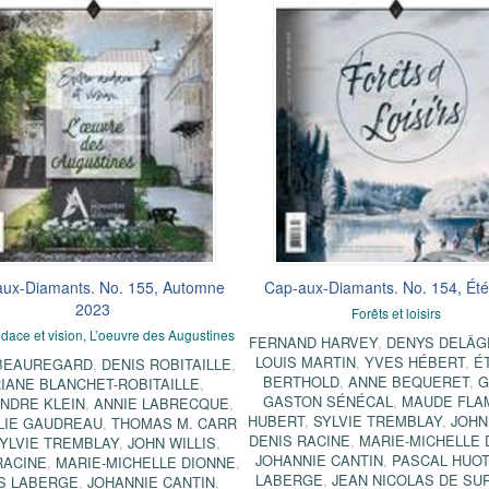
ux-Diamants. No. 155, Automne
Cap-aux-Diamants. No. 154, Ét
2023
Forêts et loisirs
dace et vision, L’oeuvre des Augustines
FERNAND HARVEY
,
DENYS DELÂG
LOUIS MARTIN
,
YVES HÉBERT
,
É
BEAUREGARD
,
DENIS ROBITAILLE
,
BERTHOLD
,
ANNE BEQUERET
,
G
IANE BLANCHET-ROBITAILLE
,
GASTON SÉNÉCAL
,
MAUDE FLA
NDRE KLEIN
,
ANNIE LABRECQUE
,
HUBERT
,
SYLVIE TREMBLAY
,
JOHN
LIE GAUDREAU
,
THOMAS M. CARR
DENIS RACINE
,
MARIE-MICHELLE 
YLVIE TREMBLAY
,
JOHN WILLIS
,
JOHANNIE CANTIN
,
PASCAL HUOT
RACINE
,
MARIE-MICHELLE DIONNE
,
LABERGE
,
JEAN NICOLAS DE SU
S LABERGE
,
JOHANNIE CANTIN
,