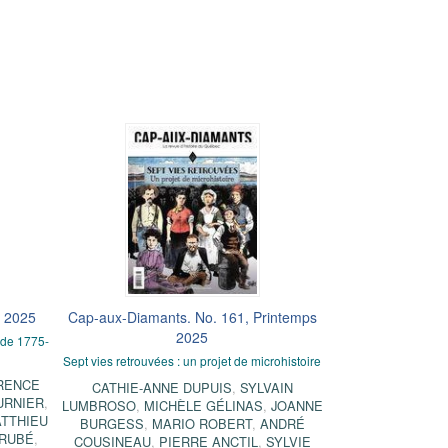
é 2025
Cap-aux-Diamants. No. 161, Printemps
2025
 de 1775-
Sept vies retrouvées : un projet de microhistoire
RENCE
CATHIE-ANNE DUPUIS
,
SYLVAIN
URNIER
,
LUMBROSO
,
MICHÈLE GÉLINAS
,
JOANNE
TTHIEU
BURGESS
,
MARIO ROBERT
,
ANDRÉ
ÉRUBÉ
,
COUSINEAU
,
PIERRE ANCTIL
,
SYLVIE