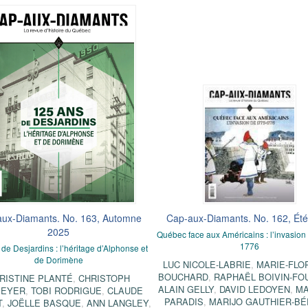
ux-Diamants. No. 163, Automne
Cap-aux-Diamants. No. 162, Ét
2025
Québec face aux Américains : l’invasion
1776
de Desjardins : l’héritage d’Alphonse et
de Dorimène
LUC NICOLE-LABRIE
,
MARIE-FLO
BOUCHARD
,
RAPHAËL BOIVIN-FO
RISTINE PLANTÉ
,
CHRISTOPH
ALAIN GELLY
,
DAVID LEDOYEN
,
MA
EYER
,
TOBI RODRIGUE
,
CLAUDE
PARADIS
,
MARIJO GAUTHIER-B
T
,
JOËLLE BASQUE
,
ANN LANGLEY
,