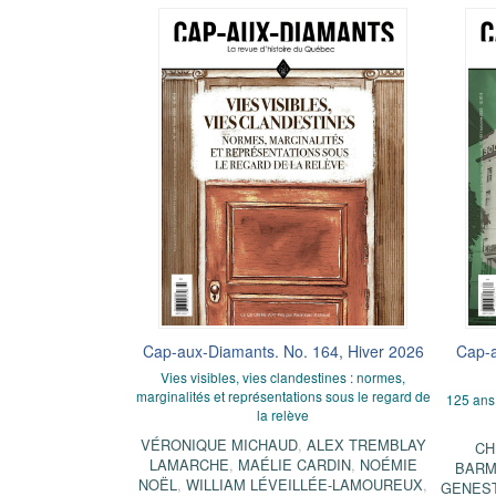
Cap-aux-Diamants. No. 164, Hiver 2026
Cap-a
Vies visibles, vies clandestines : normes,
marginalités et représentations sous le regard de
125 ans 
la relève
VÉRONIQUE MICHAUD
,
ALEX TREMBLAY
CH
LAMARCHE
,
MAÉLIE CARDIN
,
NOÉMIE
BARM
NOËL
,
WILLIAM LÉVEILLÉE-LAMOUREUX
,
GENES