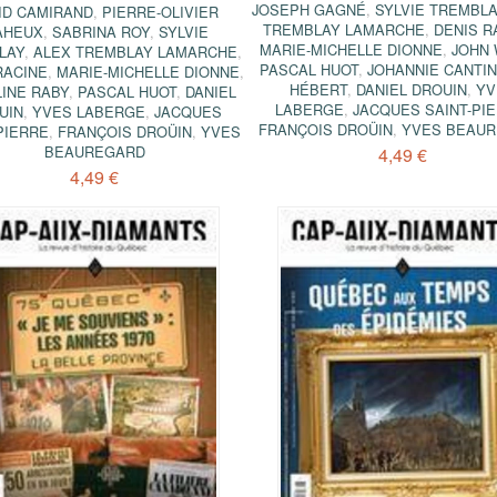
JOSEPH GAGNÉ
,
SYLVIE TREMBL
ID CAMIRAND
,
PIERRE-OLIVIER
TREMBLAY LAMARCHE
,
DENIS R
AHEUX
,
SABRINA ROY
,
SYLVIE
MARIE-MICHELLE DIONNE
,
JOHN 
LAY
,
ALEX TREMBLAY LAMARCHE
,
PASCAL HUOT
,
JOHANNIE CANTIN
RACINE
,
MARIE-MICHELLE DIONNE
,
HÉBERT
,
DANIEL DROUIN
,
YV
INE RABY
,
PASCAL HUOT
,
DANIEL
LABERGE
,
JACQUES SAINT-PI
UIN
,
YVES LABERGE
,
JACQUES
FRANÇOIS DROÜIN
,
YVES BEAU
PIERRE
,
FRANÇOIS DROÜIN
,
YVES
BEAUREGARD
4,49 €
4,49 €