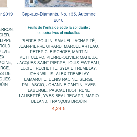
er 2019
Cap-aux-Diamants. No. 135, Automne
2018
Fruits de l’entraide et de la solidarité :
ERRON
,
coopératives et mutuelles
CIER
,
ILIPPE
PIERRE POULIN
,
SAMUEL LACHARITÉ
,
ROLD
JEAN-PIERRE GIRARD
,
MARCEL ARTEAU
,
YLVIE
PETER C. BISCHOFF
,
MARTIN
EX
PETITCLERC
,
PIERRE-OLIVIER MAHEUX
,
ACINE
,
JACQUES SAINT-PIERRE
,
LOUIS FAVREAU
,
ERGE
,
LUCIE FRÉCHETTE
,
SYLVIE TREMBLAY
,
AS DE
JOHN WILLIS
,
ALEX TREMBLAY
QUES
LAMARCHE
,
DENIS RACINE
,
SERGE
OÜIN
PALLASCIO
,
JOHANNIE CANTIN
,
YVES
LABERGE
,
PASCAL HUOT
,
RENÉ
LALIBERTÉ
,
YVES BEAUREGARD
,
MARIO
BÉLAND
,
FRANÇOIS DROÜIN
4,24 €