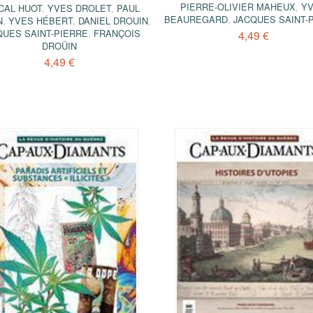
PIERRE-OLIVIER MAHEUX
,
Y
CAL HUOT
,
YVES DROLET
,
PAUL
BEAUREGARD
,
JACQUES SAINT-
N
,
YVES HÉBERT
,
DANIEL DROUIN
,
QUES SAINT-PIERRE
,
FRANÇOIS
4,49 €
DROÜIN
4,49 €