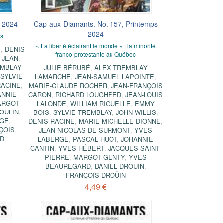
é 2024
Cap-aux-Diamants. No. 157, Printemps
2024
es
« La liberté éclairant le monde » : la minorité
E
,
DENIS
franco-protestante au Québec
 JEAN
,
EMBLAY
JULIE BÉRUBÉ
,
ALEX TREMBLAY
,
SYLVIE
LAMARCHE
,
JEAN-SAMUEL LAPOINTE
,
RACINE
,
MARIE-CLAUDE ROCHER
,
JEAN-FRANÇOIS
ANNIE
CARON
,
RICHARD LOUGHEED
,
JEAN-LOUIS
ARGOT
LALONDE
,
WILLIAM RIGUELLE
,
EMMY
OULIN
,
BOIS
,
SYLVIE TREMBLAY
,
JOHN WILLIS
,
RGE
,
DENIS RACINE
,
MARIE-MICHELLE DIONNE
,
ÇOIS
JEAN NICOLAS DE SURMONT
,
YVES
RD
LABERGE
,
PASCAL HUOT
,
JOHANNIE
CANTIN
,
YVES HÉBERT
,
JACQUES SAINT-
PIERRE
,
MARGOT GENTY
,
YVES
BEAUREGARD
,
DANIEL DROUIN
,
FRANÇOIS DROÜIN
4,49 €