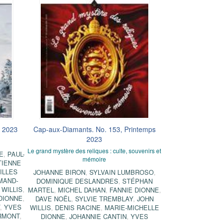
é 2023
Cap-aux-Diamants. No. 153, Printemps
2023
Le grand mystère des reliques : culte, souvenirs et
E
,
PAUL-
mémoire
TIENNE
ILLES
JOHANNE BIRON
,
SYLVAIN LUMBROSO
,
MAND-
DOMINIQUE DESLANDRES
,
STÉPHAN
 WILLIS
,
MARTEL
,
MICHEL DAHAN
,
FANNIE DIONNE
,
DIONNE
,
DAVE NOËL
,
SYLVIE TREMBLAY
,
JOHN
,
YVES
WILLIS
,
DENIS RACINE
,
MARIE-MICHELLE
RMONT
,
DIONNE
,
JOHANNIE CANTIN
,
YVES