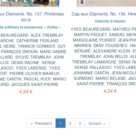
ux-Diamants. No. 137, Printemps
Cap-aux-Diamants. No. 136, Hiv
2019
Histoires d’utopies
s artificiels et substances « illicites »
YVES BEAUREGARD
,
MATHIEU P
MARTIN PÂQUET
,
SAMUEL MER
 BEAUREGARD
,
ALEX TREMBLAY
MARJOLAINE POIRIER
,
JEAN-PH
MARCHE
,
CATHERINE FERLAND
,
WARREN
,
DANY FOUGÈRES
,
HA
L HEINE
,
YANNICK CORMIER
,
GUY
BÉRUBÉ
,
ALEXANDRE KLEIN
,
S
,
FRANÇOIS DROÜIN
,
MARC-ANDRÉ
TREMBLAY
,
JOHN WILLIS
,
AL
ILLARD
,
SYLVIE TREMBLAY
,
JOHN
TREMBLAY LAMARCHE
,
DENIS R
ILLIS
,
DENIS RACINE
,
SERGE
SERGE PALLASCIO
,
YVES LAB
LASCIO
,
YVES LABERGE
,
YVES
JOHANNIE CANTIN
,
JEAN-NICOL
ERT
,
PIERRE-OLIVIER MAHEUX
,
SURMONT
,
MARIO BÉLAND
,
JAC
IE CANTIN
,
PASCAL HUOT
,
MARIO
SAINT-PIERRE
,
FRANÇOIS DR
LAND
,
JACQUES SAINT-PIERRE
4,24 €
4,24 €
(current)
← Précédent
1
2
3
Suivant →