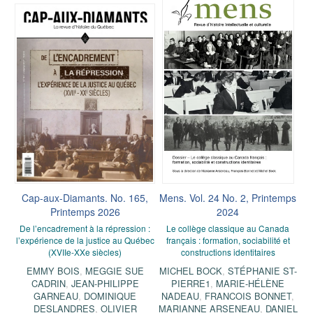
Cap-aux-Diamants. No. 165,
Mens. Vol. 24 No. 2, Printemps
Printemps 2026
2024
De l’encadrement à la répression :
Le collège classique au Canada
l’expérience de la justice au Québec
français : formation, sociabilité et
(XVIIe-XXe siècles)
constructions identitaires
EMMY BOIS
,
MEGGIE SUE
MICHEL BOCK
,
STÉPHANIE ST-
CADRIN
,
JEAN-PHILIPPE
PIERRE1
,
MARIE-HÉLÈNE
GARNEAU
,
DOMINIQUE
NADEAU
,
FRANCOIS BONNET
,
DESLANDRES
,
OLIVIER
MARIANNE ARSENEAU
,
DANIEL