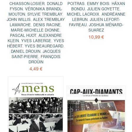
CHIASSON-LOSIER
,
DONALD
POITRAS
,
EMMY BOIS
,
HÄXAN
FYSON
,
VÉRONIKA BRANDL-
BONDU
,
JULIEN GOYETTE
,
MOUTON
,
SYLVIE TREMBLAY
,
MICHEL LACROIX
,
ANDRÉANNE
JOHN WILLIS
,
ALEX TREMBLAY
LEBRUN
,
JULIEN LEFORT-
LAMARCHE
,
DENIS RACINE
,
FAVREAU
,
JOSHUA MÉNARD-
MARIE-MICHELLE DIONNE
,
SUAREZ
PASCAL HUOT
,
ALEXANDRE
10,99 €
KLEIN
,
YVES LABERGE
,
YVES
HÉBERT
,
YVES BEAUREGARD
,
DANIEL DROUIN
,
JACQUES
SAINT-PIERRE
,
FRANÇOIS
DROÜIN
4,49 €