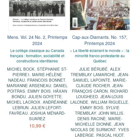
Mens. Vol. 24 No. 2, Printemps
Cap-aux-Diamants. No. 157,
2024
Printemps 2024
Le collège classique au Canada
« La liberté éclairant le monde » : la
français : formation, sociabilité et
minorité franco-protestante au
constructions identitaires
Québec
MICHEL BOCK
,
STÉPHANIE ST-
JULIE BÉRUBÉ
,
ALEX
PIERRE1
,
MARIE-HÉLÈNE
TREMBLAY LAMARCHE
,
JEAN-
NADEAU
,
FRANCOIS BONNET
,
SAMUEL LAPOINTE
,
MARIE-
MARIANNE ARSENEAU
,
DANIEL
CLAUDE ROCHER
,
JEAN-
POITRAS
,
EMMY BOIS
,
HÄXAN
FRANÇOIS CARON
,
RICHARD
BONDU
,
JULIEN GOYETTE
,
LOUGHEED
,
JEAN-LOUIS
MICHEL LACROIX
,
ANDRÉANNE
LALONDE
,
WILLIAM RIGUELLE
,
LEBRUN
,
JULIEN LEFORT-
EMMY BOIS
,
SYLVIE
FAVREAU
,
JOSHUA MÉNARD-
TREMBLAY
,
JOHN WILLIS
,
SUAREZ
DENIS RACINE
,
MARIE-
MICHELLE DIONNE
,
JEAN
10,99 €
NICOLAS DE SURMONT
,
YVES
LABERGE
,
PASCAL HUOT
,