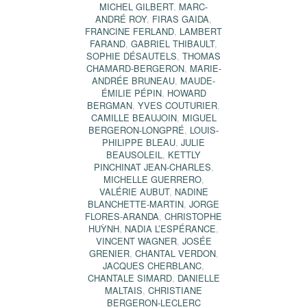
MICHEL GILBERT
,
MARC-
ANDRÉ ROY
,
FIRAS GAIDA
,
FRANCINE FERLAND
,
LAMBERT
FARAND
,
GABRIEL THIBAULT
,
SOPHIE DÉSAUTELS
,
THOMAS
CHAMARD-BERGERON
,
MARIE-
ANDRÉE BRUNEAU
,
MAUDE-
ÉMILIE PÉPIN
,
HOWARD
BERGMAN
,
YVES COUTURIER
,
CAMILLE BEAUJOIN
,
MIGUEL
BERGERON-LONGPRÉ
,
LOUIS-
PHILIPPE BLEAU
,
JULIE
BEAUSOLEIL
,
KETTLY
PINCHINAT JEAN-CHARLES
,
MICHELLE GUERRERO
,
VALÉRIE AUBUT
,
NADINE
BLANCHETTE-MARTIN
,
JORGE
FLORES-ARANDA
,
CHRISTOPHE
HUỲNH
,
NADIA L’ESPÉRANCE
,
VINCENT WAGNER
,
JOSÉE
GRENIER
,
CHANTAL VERDON
,
JACQUES CHERBLANC
,
CHANTALE SIMARD
,
DANIELLE
MALTAIS
,
CHRISTIANE
BERGERON-LECLERC