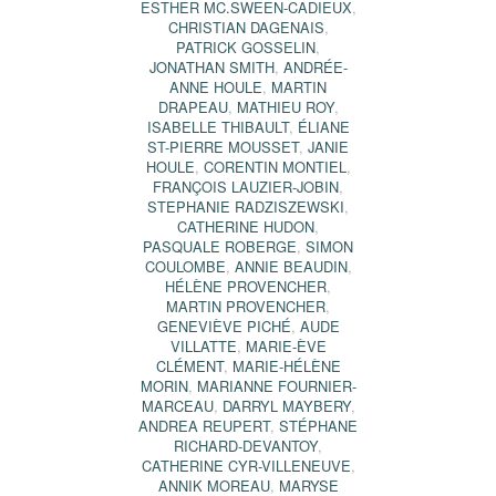
ESTHER MC.SWEEN-CADIEUX
,
CHRISTIAN DAGENAIS
,
PATRICK GOSSELIN
,
JONATHAN SMITH
,
ANDRÉE-
ANNE HOULE
,
MARTIN
DRAPEAU
,
MATHIEU ROY
,
ISABELLE THIBAULT
,
ÉLIANE
ST-PIERRE MOUSSET
,
JANIE
HOULE
,
CORENTIN MONTIEL
,
FRANÇOIS LAUZIER-JOBIN
,
STEPHANIE RADZISZEWSKI
,
CATHERINE HUDON
,
PASQUALE ROBERGE
,
SIMON
COULOMBE
,
ANNIE BEAUDIN
,
HÉLÈNE PROVENCHER
,
MARTIN PROVENCHER
,
GENEVIÈVE PICHÉ
,
AUDE
VILLATTE
,
MARIE-ÈVE
CLÉMENT
,
MARIE-HÉLÈNE
MORIN
,
MARIANNE FOURNIER-
MARCEAU
,
DARRYL MAYBERY
,
ANDREA REUPERT
,
STÉPHANE
RICHARD-DEVANTOY
,
CATHERINE CYR-VILLENEUVE
,
ANNIK MOREAU
,
MARYSE