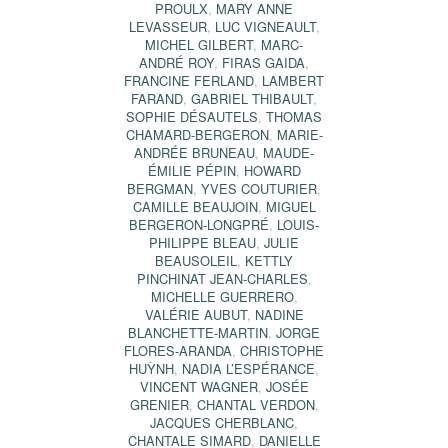
PROULX
,
MARY ANNE
LEVASSEUR
,
LUC VIGNEAULT
,
MICHEL GILBERT
,
MARC-
ANDRÉ ROY
,
FIRAS GAIDA
,
FRANCINE FERLAND
,
LAMBERT
FARAND
,
GABRIEL THIBAULT
,
SOPHIE DÉSAUTELS
,
THOMAS
CHAMARD-BERGERON
,
MARIE-
ANDRÉE BRUNEAU
,
MAUDE-
ÉMILIE PÉPIN
,
HOWARD
BERGMAN
,
YVES COUTURIER
,
CAMILLE BEAUJOIN
,
MIGUEL
BERGERON-LONGPRÉ
,
LOUIS-
PHILIPPE BLEAU
,
JULIE
BEAUSOLEIL
,
KETTLY
PINCHINAT JEAN-CHARLES
,
MICHELLE GUERRERO
,
VALÉRIE AUBUT
,
NADINE
BLANCHETTE-MARTIN
,
JORGE
FLORES-ARANDA
,
CHRISTOPHE
HUỲNH
,
NADIA L’ESPÉRANCE
,
VINCENT WAGNER
,
JOSÉE
GRENIER
,
CHANTAL VERDON
,
JACQUES CHERBLANC
,
CHANTALE SIMARD
,
DANIELLE