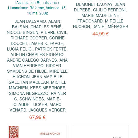
l'Association Renaissance-
DEMONET-LAUNAY
,
JEAN
Humanisme-Réforme, Valence, 15-
DUPÈBE
,
GIULIO FERRONI
,
18 mai 2002
MARIE-MADELEINE
FRAGONARD
,
MIREILLE
JEAN BALSAMO
,
ALAIN
HUCHON
,
DANIEL MÉNAGER
BALSAN
,
CHARLES BÉNÉ
,
NICOLE BINGEN
,
PIERRE CIVIL
,
44,99 €
RICHARD COOPER
,
CORINE
DOUCET
,
JAMES K. FARGE
,
LUCIA FELICI
,
PATRICK FERTÉ
,
ADELIN CHARLES FIORATO
,
ANDRÉ GALEGO BARNÈS
,
ANA
VIAN HERRERO
,
RIDDER-
SYMOENS DE HILDE
,
MIREILLE
HUCHON
,
JEAN-MARIE LE
GALL
,
IAN MACLEAN
,
MICHEL
MAGNIEN
,
KEES MEERHOFF
,
SIMONA NEGRUZZO
,
RAINER
C. SCHWINGES
,
MARIE-
CLAUDE TUCKER
,
MARC
VENARD
,
JACQUES VERGER
67,99 €