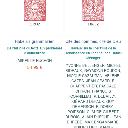
Rabelais grammairien
Cité des hommes, cité de Dieu
De l’histoire du texte aux problèmes
Travaux sur la littérature de la
d’authenticité
Renaissance en l’honneur de Daniel
Ménager
MIREILLE HUCHON
YVONNE BELLENGER
,
MICHEL
54,99 €
BIDEAUX
,
RAYMOND BOUDON
,
NICOLE CAZAURAN
,
HÉLÈNE
CAZES
,
JEAN CÉARD
,
F.
CHARPENTIER
,
PASCALE
CHIRON
,
FRANÇOIS
CORNILLIAT
,
P. DEBAILLY
,
GÉRARD DEFAUX
,
GUY
DEMERSON
,
F. DOBBY-
POIRSON
,
CLAUDE-GILBERT
DUBOIS
,
ALAIN DUFOUR
,
JEAN
DUPÈBE
,
MAX ENGAMMARE
,
PHILIP FORD
,
MARIE-