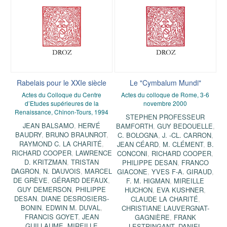
Rabelais pour le XXIe siècle
Le "Cymbalum Mundi"
Actes du Colloque du Centre
Actes du colloque de Rome, 3-6
d’Etudes supérieures de la
novembre 2000
Renaissance, Chinon-Tours, 1994
STEPHEN PROFESSEUR
JEAN BALSAMO
,
HERVÉ
BAMFORTH
,
GUY BEDOUELLE
,
BAUDRY
,
BRUNO BRAUNROT
,
C. BOLOGNA
,
J. -CL. CARRON
,
RAYMOND C. LA CHARITÉ
,
JEAN CÉARD
,
M. CLÉMENT
,
B.
RICHARD COOPER
,
LAWRENCE
CONCONI
,
RICHARD COOPER
,
D. KRITZMAN
,
TRISTAN
PHILIPPE DESAN
,
FRANCO
DAGRON
,
N. DAUVOIS
,
MARCEL
GIACONE
,
YVES F-A. GIRAUD
,
DE GRÈVE
,
GÉRARD DEFAUX
,
F. M. HIGMAN
,
MIREILLE
GUY DEMERSON
,
PHILIPPE
HUCHON
,
EVA KUSHNER
,
DESAN
,
DIANE DESROSIERS-
CLAUDE LA CHARITÉ
,
BONIN
,
EDWIN M. DUVAL
,
CHRISTIANE LAUVERGNAT-
FRANCIS GOYET
,
JEAN
GAGNIÈRE
,
FRANK
GUILLAUME
,
MIREILLE
LESTRINGANT
,
DANIEL