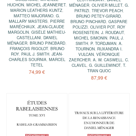
HUCHON
,
MICHEL JEANNERET
,
MÉNAGER
,
OLIVIER MILLET
,
G.
MARION LEATHERS KUNTZ
,
PATRIZI
,
TREVOR PEACH
,
MATTEO MAJORANO
,
G.
BRUNO PETEY-GIRARD
,
MALLARY MASTERS
,
PIERRE
BRUNO PINCHARD
,
GASPARE
MARÉCHAUX
,
JEAN-CLAUDE
POLIZZI
,
OLIVIER POT
,
ROY
MARGOLIN
,
GISÈLE MATHIEU-
ROSENSTEIN
,
J. ROUDAUT
,
CASTELLANI
,
DANIEL
MICHEL SIMONIN
,
PAUL J.
MÉNAGER
,
BRUNO PINCBARD
,
SMITH
,
P. TORDJMAN
,
A.
FRANÇOIS RIGOLOT
,
BRUNO
TOURNON
,
RUXANDRA I.
ROY
,
PAUL J. SMITH
,
JEAN-
VULCAN
,
VÉRONIQUE
CHARLES SOURNIA
,
MARCEL
ZAERCHER
,
A. W. CASWELL
,
C.
TETEL
CLAVEL
,
G. GUILLEMINOT
,
T.
TRAN QUOC
74,99 €
87,99 €