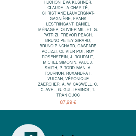
HUCHON
,
EVA KUSHNER
,
CLAUDE LA CHARITÉ
,
CHRISTIANE LAUVERGNAT-
GAGNIÈRE
,
FRANK
LESTRINGANT
,
DANIEL
MÉNAGER
,
OLIVIER MILLET
,
G.
PATRIZI
,
TREVOR PEACH
,
BRUNO PETEY-GIRARD
,
BRUNO PINCHARD
,
GASPARE
POLIZZI
,
OLIVIER POT
,
ROY
ROSENSTEIN
,
J. ROUDAUT
,
MICHEL SIMONIN
,
PAUL J.
SMITH
,
P. TORDJMAN
,
A.
TOURNON
,
RUXANDRA I.
VULCAN
,
VÉRONIQUE
ZAERCHER
,
A. W. CASWELL
,
C.
CLAVEL
,
G. GUILLEMINOT
,
T.
TRAN QUOC
87,99 €