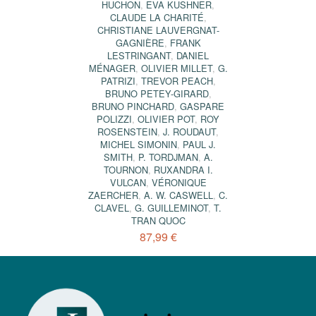
HUCHON
,
EVA KUSHNER
,
CLAUDE LA CHARITÉ
,
CHRISTIANE LAUVERGNAT-
GAGNIÈRE
,
FRANK
LESTRINGANT
,
DANIEL
MÉNAGER
,
OLIVIER MILLET
,
G.
PATRIZI
,
TREVOR PEACH
,
BRUNO PETEY-GIRARD
,
BRUNO PINCHARD
,
GASPARE
POLIZZI
,
OLIVIER POT
,
ROY
ROSENSTEIN
,
J. ROUDAUT
,
MICHEL SIMONIN
,
PAUL J.
SMITH
,
P. TORDJMAN
,
A.
TOURNON
,
RUXANDRA I.
VULCAN
,
VÉRONIQUE
ZAERCHER
,
A. W. CASWELL
,
C.
CLAVEL
,
G. GUILLEMINOT
,
T.
TRAN QUOC
87,99 €