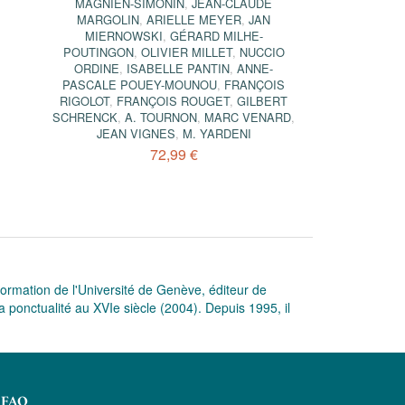
MAGNIEN-SIMONIN
,
JEAN-CLAUDE
MARGOLIN
,
ARIELLE MEYER
,
JAN
MIERNOWSKI
,
GÉRARD MILHE-
POUTINGON
,
OLIVIER MILLET
,
NUCCIO
ORDINE
,
ISABELLE PANTIN
,
ANNE-
PASCALE POUEY-MOUNOU
,
FRANÇOIS
RIGOLOT
,
FRANÇOIS ROUGET
,
GILBERT
SCHRENCK
,
A. TOURNON
,
MARC VENARD
,
JEAN VIGNES
,
M. YARDENI
72,99 €
formation de l'Université de Genève, éditeur de
 ponctualité au XVIe siècle (2004). Depuis 1995, il
FAQ