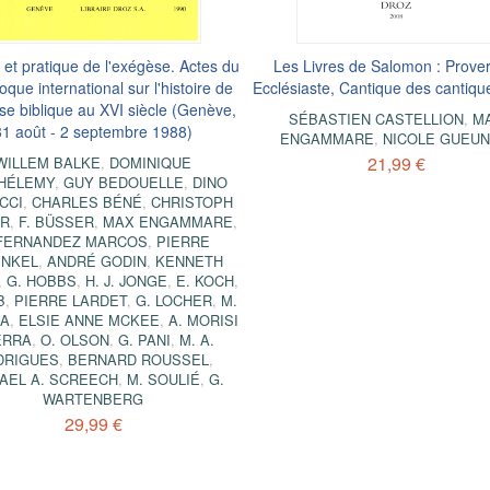
 et pratique de l'exégèse. Actes du
Les Livres de Salomon : Prove
oque international sur l'histoire de
Ecclésiaste, Cantique des cantiq
se biblique au XVI siècle (Genève,
SÉBASTIEN CASTELLION
,
M
31 août - 2 septembre 1988)
ENGAMMARE
,
NICOLE GUEUN
21,99 €
WILLEM BALKE
,
DOMINIQUE
HÉLEMY
,
GUY BEDOUELLE
,
DINO
CCI
,
CHARLES BÉNÉ
,
CHRISTOPH
R
,
F. BÜSSER
,
MAX ENGAMMARE
,
 FERNANDEZ MARCOS
,
PIERRE
ENKEL
,
ANDRÉ GODIN
,
KENNETH
,
G. HOBBS
,
H. J. JONGE
,
E. KOCH
,
B
,
PIERRE LARDET
,
G. LOCHER
,
M.
RA
,
ELSIE ANNE MCKEE
,
A. MORISI
ERRA
,
O. OLSON
,
G. PANI
,
M. A.
DRIGUES
,
BERNARD ROUSSEL
,
AEL A. SCREECH
,
M. SOULIÉ
,
G.
WARTENBERG
29,99 €