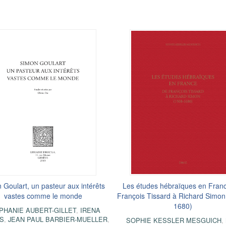
 Goulart, un pasteur aux intérêts
Les études hébraïques en Fran
vastes comme le monde
François Tissard à Richard Simon
1680)
PHANIE AUBERT-GILLET
,
IRENA
S
,
JEAN PAUL BARBIER-MUELLER
,
SOPHIE KESSLER MESGUICH
,