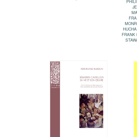
PHIL
J
MA
FRA
MONR
HUCHA
FRANK 
STAW