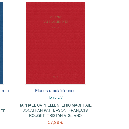
iarum
Etudes rabelaisiennes
Tome LIV
RAPHAËL CAPPELLEN
,
ERIC MACPHAIL
,
JONATHAN PATTERSON
,
FRANÇOIS
ARE
ROUGET
,
TRISTAN VIGLIANO
57,99 €