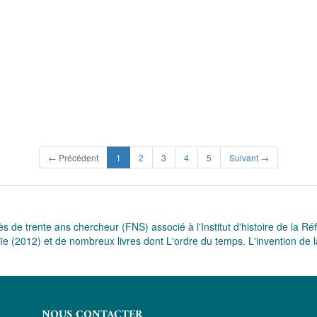
(current)
← Précédent
1
2
3
4
5
Suivant →
e trente ans chercheur (FNS) associé à l'Institut d'histoire de la Ré
e (2012) et de nombreux livres dont L'ordre du temps. L'invention de la
NOUS CONTACTER