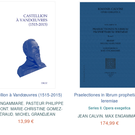
llion à Vandœuvres (1515-2015)
Praelectiones in librum prophet
Ieremiae
ENGAMMARE
,
PASTEUR PHILIPPE
Series II. Opera exegetica
ONT
,
MARIE-CHRISTINE GOMEZ-
ÉRAUD
,
MICHEL GRANDJEAN
JEAN CALVIN
,
MAX ENGAMM
13,99 €
174,99 €