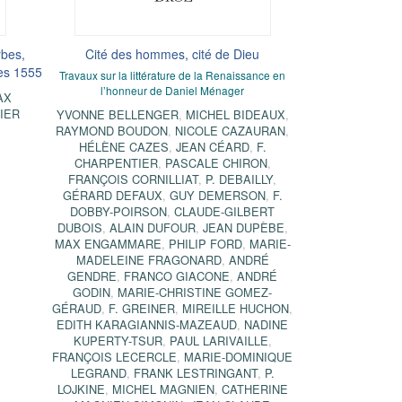
rbes,
Cité des hommes, cité de Dieu
ues 1555
Travaux sur la littérature de la Renaissance en
l’honneur de Daniel Ménager
AX
IER
YVONNE BELLENGER
,
MICHEL BIDEAUX
,
RAYMOND BOUDON
,
NICOLE CAZAURAN
,
HÉLÈNE CAZES
,
JEAN CÉARD
,
F.
CHARPENTIER
,
PASCALE CHIRON
,
FRANÇOIS CORNILLIAT
,
P. DEBAILLY
,
GÉRARD DEFAUX
,
GUY DEMERSON
,
F.
DOBBY-POIRSON
,
CLAUDE-GILBERT
DUBOIS
,
ALAIN DUFOUR
,
JEAN DUPÈBE
,
MAX ENGAMMARE
,
PHILIP FORD
,
MARIE-
MADELEINE FRAGONARD
,
ANDRÉ
GENDRE
,
FRANCO GIACONE
,
ANDRÉ
GODIN
,
MARIE-CHRISTINE GOMEZ-
GÉRAUD
,
F. GREINER
,
MIREILLE HUCHON
,
EDITH KARAGIANNIS-MAZEAUD
,
NADINE
KUPERTY-TSUR
,
PAUL LARIVAILLE
,
FRANÇOIS LECERCLE
,
MARIE-DOMINIQUE
LEGRAND
,
FRANK LESTRINGANT
,
P.
LOJKINE
,
MICHEL MAGNIEN
,
CATHERINE