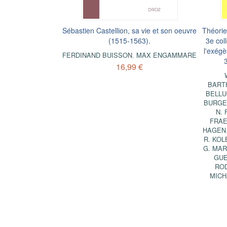
Sébastien Castellion, sa vie et son oeuvre
Théorie
(1515-1563).
3e coll
l'exégè
FERDINAND BUISSON
,
MAX ENGAMMARE
16,99 €
BART
BELLU
BURGE
N.
FRA
HAGEN
R. KOL
G. MA
GU
RO
MICH