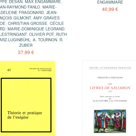
IPPE DESAN
,
MAX ENGAMMARE
,
ENGAMMARE
EAN-RAYMOND FANLO
,
MARIE-
40,99 €
DELEINE FRAGONARD
,
JEAN-
NÇOIS GILMONT
,
AMY GRAVES
OE
,
CHRISTIAN GROSSE
,
CÉCILE
RD
,
MARIE-DOMINIQUE LEGRAND
,
LESTRINGANT
,
OLIVIER POT
,
RUTH
ARZ-LUGINBÜHL
,
A. TOURNON
,
R.
ZUBER
37,99 €