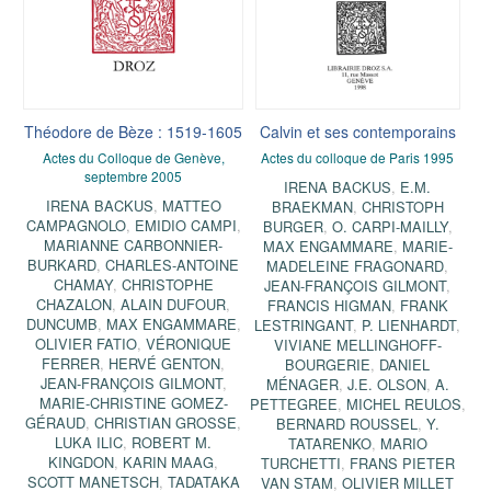
Théodore de Bèze : 1519-1605
Calvin et ses contemporains
Actes du Colloque de Genève,
Actes du colloque de Paris 1995
septembre 2005
IRENA BACKUS
,
E.M.
IRENA BACKUS
,
MATTEO
BRAEKMAN
,
CHRISTOPH
CAMPAGNOLO
,
EMIDIO CAMPI
,
BURGER
,
O. CARPI-MAILLY
,
MARIANNE CARBONNIER-
MAX ENGAMMARE
,
MARIE-
BURKARD
,
CHARLES-ANTOINE
MADELEINE FRAGONARD
,
CHAMAY
,
CHRISTOPHE
JEAN-FRANÇOIS GILMONT
,
CHAZALON
,
ALAIN DUFOUR
,
FRANCIS HIGMAN
,
FRANK
DUNCUMB
,
MAX ENGAMMARE
,
LESTRINGANT
,
P. LIENHARDT
,
OLIVIER FATIO
,
VÉRONIQUE
VIVIANE MELLINGHOFF-
FERRER
,
HERVÉ GENTON
,
BOURGERIE
,
DANIEL
JEAN-FRANÇOIS GILMONT
,
MÉNAGER
,
J.E. OLSON
,
A.
MARIE-CHRISTINE GOMEZ-
PETTEGREE
,
MICHEL REULOS
,
GÉRAUD
,
CHRISTIAN GROSSE
,
BERNARD ROUSSEL
,
Y.
LUKA ILIC
,
ROBERT M.
TATARENKO
,
MARIO
KINGDON
,
KARIN MAAG
,
TURCHETTI
,
FRANS PIETER
SCOTT MANETSCH
,
TADATAKA
VAN STAM
,
OLIVIER MILLET