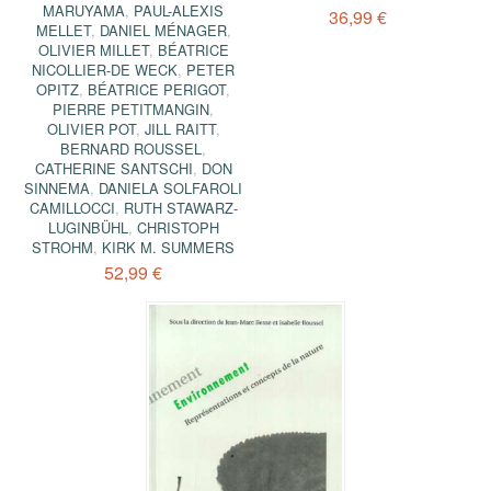
MARUYAMA
,
PAUL-ALEXIS
36,99 €
MELLET
,
DANIEL MÉNAGER
,
OLIVIER MILLET
,
BÉATRICE
NICOLLIER-DE WECK
,
PETER
OPITZ
,
BÉATRICE PERIGOT
,
PIERRE PETITMANGIN
,
OLIVIER POT
,
JILL RAITT
,
BERNARD ROUSSEL
,
CATHERINE SANTSCHI
,
DON
SINNEMA
,
DANIELA SOLFAROLI
CAMILLOCCI
,
RUTH STAWARZ-
LUGINBÜHL
,
CHRISTOPH
STROHM
,
KIRK M. SUMMERS
52,99 €