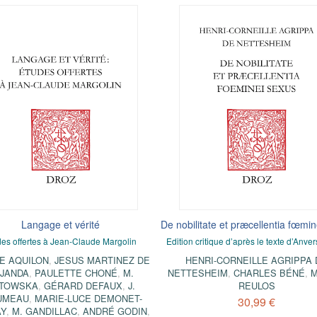
Langage et vérité
De nobilitate et præcellentia fœmi
es offertes à Jean-Claude Margolin
Edition critique d’après le texte d’Anve
E AQUILON
,
JESUS MARTINEZ DE
HENRI-CORNEILLE AGRIPPA 
JANDA
,
PAULETTE CHONÉ
,
M.
NETTESHEIM
,
CHARLES BÉNÉ
,
M
TOWSKA
,
GÉRARD DEFAUX
,
J.
REULOS
UMEAU
,
MARIE-LUCE DEMONET-
30,99 €
AY
,
M. GANDILLAC
,
ANDRÉ GODIN
,