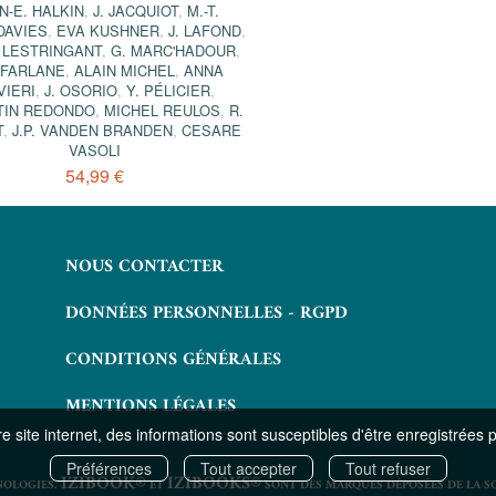
N-E. HALKIN
,
J. JACQUIOT
,
M.-T.
DAVIES
,
EVA KUSHNER
,
J. LAFOND
,
 LESTRINGANT
,
G. MARC'HADOUR
,
CFARLANE
,
ALAIN MICHEL
,
ANNA
VIERI
,
J. OSORIO
,
Y. PÉLICIER
,
TIN REDONDO
,
MICHEL REULOS
,
R.
T
,
J.P. VANDEN BRANDEN
,
CESARE
VASOLI
54,99 €
NOUS CONTACTER
DONNÉES PERSONNELLES - RGPD
CONDITIONS GÉNÉRALES
MENTIONS LÉGALES
 site internet, des informations sont susceptibles d'être enregistrées 
Préférences
Tout accepter
Tout refuser
IZIBOOK®
IZIBOOKS®
NOLOGIES.
ET
SONT DES MARQUES DÉPOSÉES DE LA S