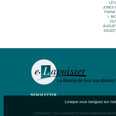
LÉO
JONES-
FRANK
I. M
OLI
AUGUS
SAUZE
NEWSLETTER
Lorsque vous naviguez sur notre
COPYRIGHT © 2026 LAVOISIER ET NUXOS PUBLISHING TECH