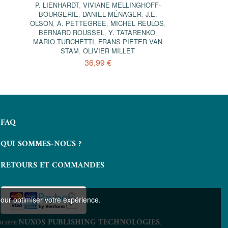
P. LIENHARDT
,
VIVIANE MELLINGHOFF-
BOURGERIE
,
DANIEL MÉNAGER
,
J.E.
OLSON
,
A. PETTEGREE
,
MICHEL REULOS
,
BERNARD ROUSSEL
,
Y. TATARENKO
,
MARIO TURCHETTI
,
FRANS PIETER VAN
STAM
,
OLIVIER MILLET
36,99 €
FAQ
QUI SOMMES-NOUS ?
RETOURS ET COMMANDES
pour optimiser votre expérience.
NUXOS PUBLISHING TECHNOLOGIES
OCIÉTÉ
.