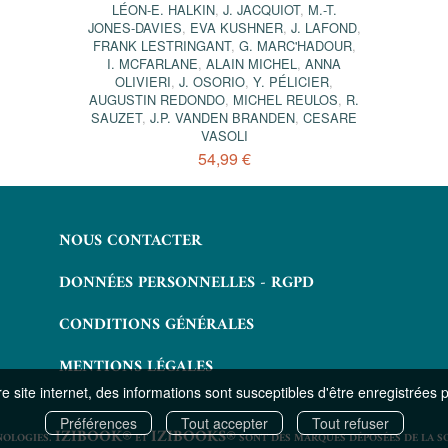
LÉON-E. HALKIN
,
J. JACQUIOT
,
M.-T.
JONES-DAVIES
,
EVA KUSHNER
,
J. LAFOND
,
FRANK LESTRINGANT
,
G. MARC'HADOUR
,
I. MCFARLANE
,
ALAIN MICHEL
,
ANNA
OLIVIERI
,
J. OSORIO
,
Y. PÉLICIER
,
AUGUSTIN REDONDO
,
MICHEL REULOS
,
R.
SAUZET
,
J.P. VANDEN BRANDEN
,
CESARE
VASOLI
54,99 €
NOUS CONTACTER
DONNÉES PERSONNELLES - RGPD
CONDITIONS GÉNÉRALES
MENTIONS LÉGALES
 site internet, des informations sont susceptibles d'être enregistrées 
Préférences
Tout accepter
Tout refuser
IZIBOOK®
IZIBOOKS®
NOLOGIES.
ET
SONT DES MARQUES DÉPOSÉES DE LA S