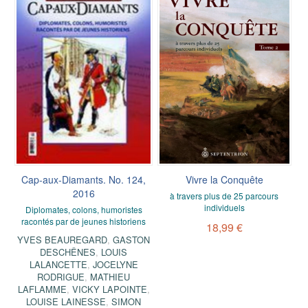
Cap-aux-Diamants. No. 124,
Vivre la Conquête
2016
à travers plus de 25 parcours
individuels
Diplomates, colons, humoristes
racontés par de jeunes historiens
18,99 €
YVES BEAUREGARD
,
GASTON
DESCHÊNES
,
LOUIS
LALANCETTE
,
JOCELYNE
RODRIGUE
,
MATHIEU
LAFLAMME
,
VICKY LAPOINTE
,
LOUISE LAINESSE
,
SIMON