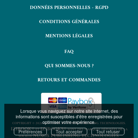
DONNÉES PERSONNELLES - RGPD
CONDITIONS GÉNÉRALES
MENTIONS LÉGALES
FAQ
QUI SOMMES-NOUS ?
RETOURS ET COMMANDES
Lorsque vous naviguez sur notre site internet, des
informations sont susceptibles d'être enregistrées pour
optimiser votre expérience.
COPYRIGHT © 2026 LAVOISIER ET NUXOS PUBLISHING TECHNOLOGIES.
IZIBOOK®
IZIBOOKS®
ET
SONT DES MARQUES DÉPOSÉES DE LA
Préférences
Tout accepter
Tout refuser
NUXOS PUBLISHING TECHNOLOGIES
SOCIÉTÉ
.