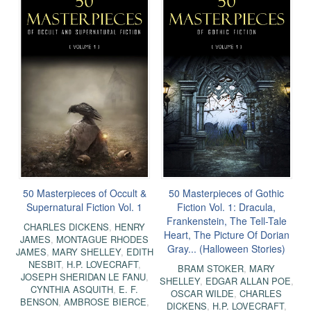
50 Masterpieces of Occult &
50 Masterpieces of Gothic
Supernatural Fiction Vol. 1
Fiction Vol. 1: Dracula,
Frankenstein, The Tell-Tale
CHARLES DICKENS
,
HENRY
Heart, The Picture Of Dorian
JAMES
,
MONTAGUE RHODES
Gray... (Halloween Stories)
JAMES
,
MARY SHELLEY
,
EDITH
NESBIT
,
H.P. LOVECRAFT
,
BRAM STOKER
,
MARY
JOSEPH SHERIDAN LE FANU
,
SHELLEY
,
EDGAR ALLAN POE
,
CYNTHIA ASQUITH
,
E. F.
OSCAR WILDE
,
CHARLES
BENSON
,
AMBROSE BIERCE
,
DICKENS
,
H.P. LOVECRAFT
,