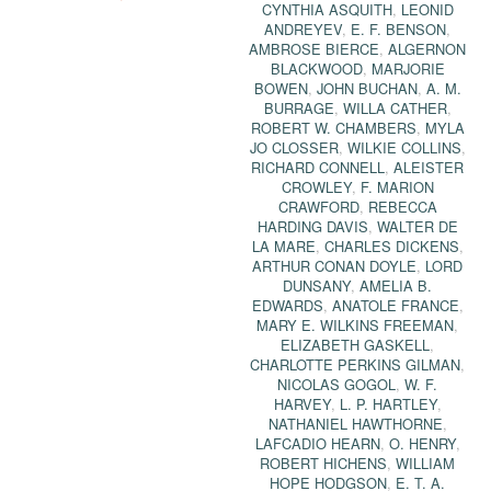
CYNTHIA ASQUITH
,
LEONID
ANDREYEV
,
E. F. BENSON
,
AMBROSE BIERCE
,
ALGERNON
BLACKWOOD
,
MARJORIE
BOWEN
,
JOHN BUCHAN
,
A. M.
BURRAGE
,
WILLA CATHER
,
ROBERT W. CHAMBERS
,
MYLA
JO CLOSSER
,
WILKIE COLLINS
,
RICHARD CONNELL
,
ALEISTER
CROWLEY
,
F. MARION
CRAWFORD
,
REBECCA
HARDING DAVIS
,
WALTER DE
LA MARE
,
CHARLES DICKENS
,
ARTHUR CONAN DOYLE
,
LORD
DUNSANY
,
AMELIA B.
EDWARDS
,
ANATOLE FRANCE
,
MARY E. WILKINS FREEMAN
,
ELIZABETH GASKELL
,
CHARLOTTE PERKINS GILMAN
,
NICOLAS GOGOL
,
W. F.
HARVEY
,
L. P. HARTLEY
,
NATHANIEL HAWTHORNE
,
LAFCADIO HEARN
,
O. HENRY
,
ROBERT HICHENS
,
WILLIAM
HOPE HODGSON
,
E. T. A.