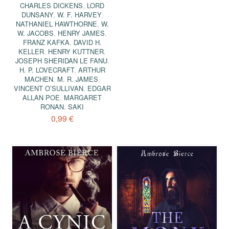
CHARLES DICKENS
,
LORD
DUNSANY
,
W. F. HARVEY
,
NATHANIEL HAWTHORNE
,
W.
W. JACOBS
,
HENRY JAMES
,
FRANZ KAFKA
,
DAVID H.
KELLER
,
HENRY KUTTNER
,
JOSEPH SHERIDAN LE FANU
,
H. P. LOVECRAFT
,
ARTHUR
MACHEN
,
M. R. JAMES
,
VINCENT O’SULLIVAN
,
EDGAR
ALLAN POE
,
MARGARET
RONAN
,
SAKI
0,99 €