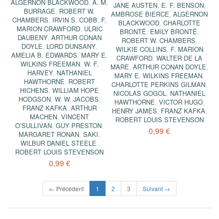
ALGERNON BLACKWOOD
,
A. M.
JANE AUSTEN
,
E. F. BENSON
,
BURRAGE
,
ROBERT W.
AMBROSE BIERCE
,
ALGERNON
CHAMBERS
,
IRVIN S. COBB
,
F.
BLACKWOOD
,
CHARLOTTE
MARION CRAWFORD
,
ULRIC
BRONTË
,
EMILY BRONTË
,
DAUBENY
,
ARTHUR CONAN
ROBERT W. CHAMBERS
,
DOYLE
,
LORD DUNSANY
,
WILKIE COLLINS
,
F. MARION
AMELIA B. EDWARDS
,
MARY E.
CRAWFORD
,
WALTER DE LA
WILKINS FREEMAN
,
W. F.
MARE
,
ARTHUR CONAN DOYLE
,
HARVEY
,
NATHANIEL
MARY E. WILKINS FREEMAN
,
HAWTHORNE
,
ROBERT
CHARLOTTE PERKINS GILMAN
,
HICHENS
,
WILLIAM HOPE
NICOLAS GOGOL
,
NATHANIEL
HODGSON
,
W. W. JACOBS
,
HAWTHORNE
,
VICTOR HUGO
,
FRANZ KAFKA
,
ARTHUR
HENRY JAMES
,
FRANZ KAFKA
,
MACHEN
,
VINCENT
ROBERT LOUIS STEVENSON
O’SULLIVAN
,
GUY PRESTON
,
0,99 €
MARGARET RONAN
,
SAKI
,
WILBUR DANIEL STEELE
,
ROBERT LOUIS STEVENSON
0,99 €
(current)
← Précédent
1
2
3
Suivant →