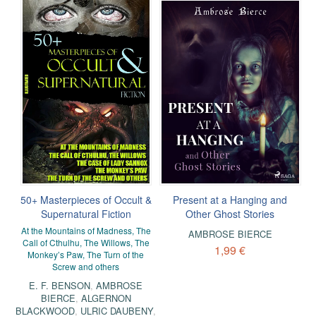
50+ Masterpieces of Occult &
Present at a Hanging and
Supernatural Fiction
Other Ghost Stories
At the Mountains of Madness, The
AMBROSE BIERCE
Call of Cthulhu, The Willows, The
1,99 €
Monkey’s Paw, The Turn of the
Screw and others
E. F. BENSON
,
AMBROSE
BIERCE
,
ALGERNON
BLACKWOOD
,
ULRIC DAUBENY
,