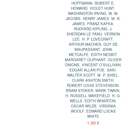
HOFFMANN
,
ROBERT E.
HOWARD
,
VIOLET HUNT
,
WASHINGTON IRVING
,
W. W.
JACOBS
,
HENRY JAMES
,
M. R.
JAMES
,
FRANZ KAFKA
,
RUDYARD KIPLING
,
J.
SHERIDAN LE FANU
,
VERNON
LEE
,
H. P. LOVECRAFT
,
ARTHUR MACHEN
,
GUY DE
MAUPASSANT
,
JOHN
METCALFE
,
EDITH NESBIT
,
MARGARET OLIPHANT
,
OLIVER
ONIONS
,
VINCENT O’SULLIVAN
,
EDGAR ALLAN POE
,
SAKI
,
WALTER SCOTT
,
M. P. SHIEL
,
CLARK ASHTON SMITH
,
ROBERT LOUIS STEVENSON
,
BRAM STOKER
,
MARK TWAIN
,
H. RUSSELL WAKEFIELD
,
H. G.
WELLS
,
EDITH WHARTON
,
OSCAR WILDE
,
VIRGINIA
WOOLF
,
EDWARD LUCAS
WHITE
1,99 €