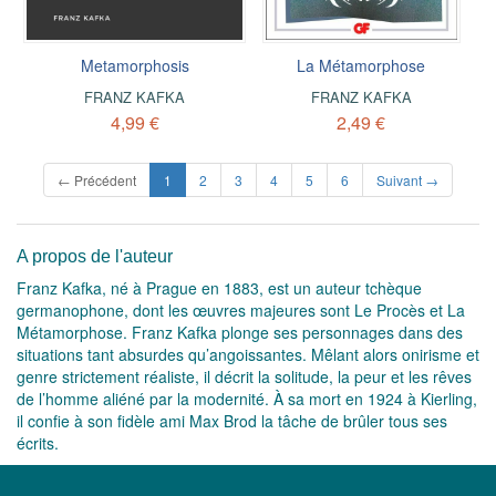
Metamorphosis
La Métamorphose
FRANZ KAFKA
FRANZ KAFKA
4,99 €
2,49 €
(current)
← Précédent
1
2
3
4
5
6
Suivant →
A propos de l'auteur
Franz Kafka, né à Prague en 1883, est un auteur tchèque
germanophone, dont les œuvres majeures sont Le Procès et La
Métamorphose. Franz Kafka plonge ses personnages dans des
situations tant absurdes qu’angoissantes. Mêlant alors onirisme et
genre strictement réaliste, il décrit la solitude, la peur et les rêves
de l’homme aliéné par la modernité. À sa mort en 1924 à Kierling,
il confie à son fidèle ami Max Brod la tâche de brûler tous ses
écrits.