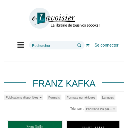
Rechercher
Se connecter
sur
le
site
FRANZ KAFKA
Publications disponibles
Formats
Formats numériques
Langues
Trier par :
Parutions les plu…