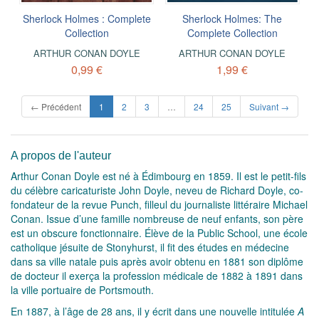
Sherlock Holmes : Complete
Sherlock Holmes: The
Collection
Complete Collection
ARTHUR CONAN DOYLE
ARTHUR CONAN DOYLE
0,99 €
1,99 €
(current)
← Précédent
1
2
3
…
24
25
Suivant →
A propos de l'auteur
Arthur Conan Doyle est né à Édimbourg en 1859. Il est le petit-fils
du célèbre caricaturiste John Doyle, neveu de Richard Doyle, co-
fondateur de la revue Punch, filleul du journaliste littéraire Michael
Conan. Issue d’une famille nombreuse de neuf enfants, son père
est un obscure fonctionnaire. Élève de la Public School, une école
catholique jésuite de Stonyhurst, il fit des études en médecine
dans sa ville natale puis après avoir obtenu en 1881 son diplôme
de docteur il exerça la profession médicale de 1882 à 1891 dans
la ville portuaire de Portsmouth.
En 1887, à l’âge de 28 ans, il y écrit dans une nouvelle intitulée
A