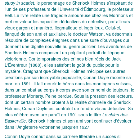
study in scarlet
, le personnage de Sherlock Holmes s’inspirant de
l'un de ses professeurs de l'Université d'Édimbourg, le professeur
Bell. Le livre relate une tragédie amoureuse chez les Mormons et
met en valeur les capacités déductives du détective, par ailleurs
vieux garçon et maniéré, flegmatique et ingénieux. Celui-ci,
flanqué de son ami et auxiliaire, le docteur Watson, va désormais
résoudre de complexes énigmes dans une suite d’ouvrages qui
donnent une dignité nouvelle au genre policier. Les aventures de
Sherlock Holmes composent un palpitant portrait de l'époque
victorienne. Contemporaines des crimes bien réels de Jack
L'Éventreur (1888), elles satisfont le goût du public pour le
mystère. Craignant que Sherlock Holmes n'éclipse ses autres
créations par son incroyable popularité, Conan Doyle raconte sa
mort en 1891. Il fait mourir le héros dans les montagnes suisses,
dans un combat au corps à corps avec son ennemi de toujours, le
professeur Moriarty. Peine perdue. Sous la pression des lecteurs,
dont un certain nombre croient à la réalité charnelle de Sherlock
Holmes, Conan Doyle est contraint de rendre vie au détective. Sa
plus célèbre aventure paraît en 1901 sous le titre
Le chien des
Baskerville
. Sherlock Holmes et son ami vont continuer d'évoluer
dans l'Angleterre victorienne jusqu'en 1927.
Conan Doyle connut dans sa carrière littéraire un succès si