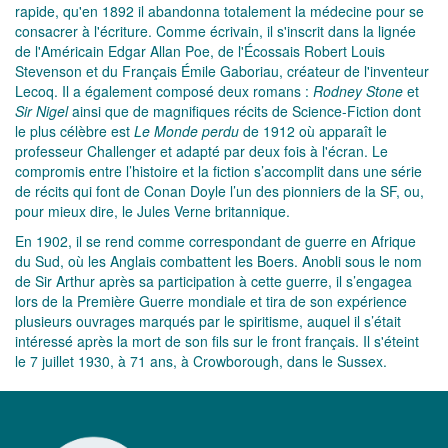
rapide, qu'en 1892 il abandonna totalement la médecine pour se
consacrer à l'écriture. Comme écrivain, il s'inscrit dans la lignée
de l'Américain Edgar Allan Poe, de l'Écossais Robert Louis
Stevenson et du Français Émile Gaboriau, créateur de l'inventeur
Lecoq. Il a également composé deux romans :
Rodney Stone
et
Sir Nigel
ainsi que de magnifiques récits de Science-Fiction dont
le plus célèbre est
Le Monde perdu
de 1912 où apparaît le
professeur Challenger et adapté par deux fois à l'écran. Le
compromis entre l’histoire et la fiction s’accomplit dans une série
de récits qui font de Conan Doyle l’un des pionniers de la SF, ou,
pour mieux dire, le Jules Verne britannique.
En 1902, il se rend comme correspondant de guerre en Afrique
du Sud, où les Anglais combattent les Boers. Anobli sous le nom
de Sir Arthur après sa participation à cette guerre, il s’engagea
lors de la Première Guerre mondiale et tira de son expérience
plusieurs ouvrages marqués par le spiritisme, auquel il s’était
intéressé après la mort de son fils sur le front français. Il s'éteint
le 7 juillet 1930, à 71 ans, à Crowborough, dans le Sussex.