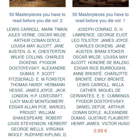
50 Masterpieces you have to
50 Masterpieces you have to
read before you die vol: 2
read before you die vol: 1
LEWIS CARROLL
,
MARK TWAIN
,
JOSEPH CONRAD
,
D. H.
JULES VERNE
,
OSCAR WILDE
,
LAWRENCE
,
GEORGE ELIOT
,
ARTHUR CONAN DOYLE
,
LEO TOLSTOY
,
JAMES JOYCE
,
LOUISA MAY ALCOTT
,
JANE
CHARLES DICKENS
,
JANE
AUSTEN
,
G. K. CHESTERTON
,
AUSTEN
,
BRAM STOKER
,
WILKIE COLLINS
,
CHARLES
OSCAR WILDE
,
LOUISA MAY
DICKENS
,
FYODOR
ALCOTT
,
HONORÉ DE BALZAC
,
DOSTOYEVSKY
,
ALEXANDRE
EDGAR RICE BURROUGHS
,
DUMAS
,
F. SCOTT
ANNE BRONTË
,
CHARLOTTE
FITZGERALD
,
E. M FORSTER
,
BRONTË
,
EMILY BRONTË
,
THOMAS HARDY
,
HERMANN
LEWIS CARROLL
,
WILLA
HESSE
,
JAMES JOYCE
,
JACK
CATHER
,
MIGUEL DE
LONDON
,
H.P. LOVECRAFT
,
CERVANTÈS
,
E. E. CUMMINGS
,
LUCY MAUD MONTGOMERY
,
FYODOR DOSTOYEVSKY
,
EDGAR ALLAN POE
,
MARCEL
DANIEL DEFOE
,
ARTHUR
PROUST
,
WILLIAM
CONAN DOYLE
,
ALEXANDRE
SHAKESPEARE
,
ROBERT
DUMAS
,
GUSTAVE FLAUBERT
,
LOUIS STEVENSON
,
HERBERT
HENRY JAMES
,
VICTOR HUGO
GEORGE WELLS
,
VIRGINIA
0,99 €
WOOLF
,
RUDYARD KIPLING
,
D.