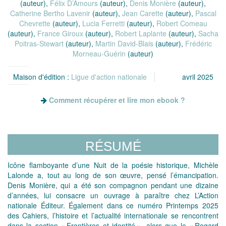
(auteur),
Félix D’Amours
(auteur),
Denis Monière
(auteur),
Catherine Bertho Lavenir
(auteur),
Jean Carette
(auteur),
Pascal
Chevrette
(auteur),
Lucia Ferretti
(auteur),
Robert Comeau
(auteur),
France Giroux
(auteur),
Robert Laplante
(auteur),
Sacha
Poitras-Stewart
(auteur),
Martin David-Blais
(auteur),
Frédéric
Morneau-Guérin
(auteur)
Maison d'édition :
Ligue d'action nationale
avril 2025
Comment récupérer et lire mon ebook ?
RÉSUMÉ
Icône flamboyante d’une Nuit de la poésie historique, Michèle
Lalonde a, tout au long de son œuvre, pensé l’émancipation.
Denis Monière, qui a été son compagnon pendant une dizaine
d’années, lui consacre un ouvrage à paraître chez L’Action
nationale Éditeur. Également dans ce numéro Printemps 2025
des Cahiers, l’histoire et l’actualité internationale se rencontrent
dans la section « Frontières et identité », alors que le « Regard