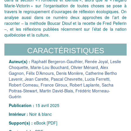
Marie-Victorin » sur l’organisation de toutes choses se pose à
travers le regroupement d’ouvrages de réflexion écologiques. On
analyse aussi dans ce numéro deux approches de l’art de
raconter – la méthode Boucar Diouf et la recette de Fred Pellerin
–, et les réflexions publiées récemment sur l’état de la nation
québécoise et la culture.
CARACTÉRISTIQUES
Auteur(s) :
Raphaël Bergeron-Gauthier
,
Renée Joyal
,
Leslie
Choquette
,
Marie-Lou Bouchard
,
Olivier Ménard
,
Alex
Gagnon
,
Félix D’Amours
,
Denis Monière
,
Catherine Bertho
Lavenir
,
Jean Carette
,
Pascal Chevrette
,
Lucia Ferretti
,
Robert Comeau
,
France Giroux
,
Robert Laplante
,
Sacha
Poitras-Stewart
,
Martin David-Blais
,
Frédéric Morneau-
Guérin
Publication :
15 avril 2025
Intérieur :
Noir & blanc
Support(s) :
eBook [PDF]