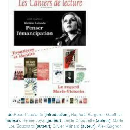
de
Robert Laplante
(introduction),
Raphaël Bergeron-Gauthier
(auteur),
Renée Joyal
(auteur),
Leslie Choquette
(auteur),
Marie-
Lou Bouchard
(auteur),
Olivier Ménard
(auteur),
Alex Gagnon