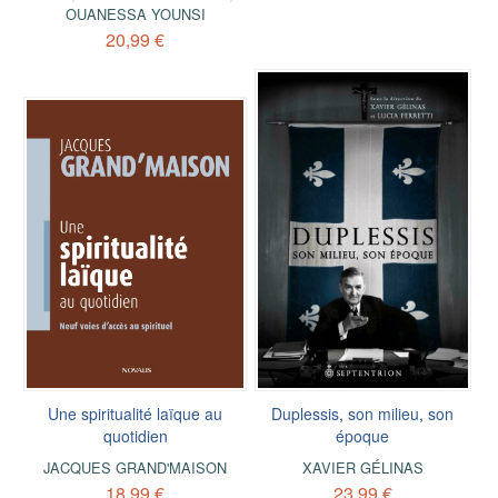
OUANESSA YOUNSI
20,99 €
Une spiritualité laïque au
Duplessis, son milieu, son
quotidien
époque
JACQUES GRAND'MAISON
XAVIER GÉLINAS
18,99 €
23,99 €