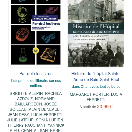
Par-delà les livres
Histoire de l'hôpital Sainte-
Anne de Baie-Saint-Paul
L’empreinte du littéraire sur nos
métiers
dans Charlevoix, tout se berce
BRIGITTE ALEPIN
,
RACHIDA
MARGARET PORTER
,
LUCIA
AZDOUZ
,
NORMAND
FERRETTI
BAILLARGEON
,
JOSÉE
20,99 €
À partir de
BOILEAU
,
ALAIN DENEAULT
,
JEAN DESY
,
LUCIA FERRETTI
,
JULIE LATOUR
,
SONIA LUPIEN
,
THIERRY PAUCHANT
,
YANNICK
RIEU
,
CHANTAL SANTERRE
,