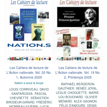
Les Cahiers de lecture de
Les Cahiers de lecture de
L'Action nationale. Vol. 20 No.
L'Action nationale. Vol. 19 No.
1, Automne 2025
2, Printemps 2025
Nation.s sous la loupe
RAPHAËL BERGERON-
GAUTHIER
,
RENÉE JOYAL
,
LOUIS CORRIVEAU
,
DAVID
LESLIE CHOQUETTE
,
MARIE-
SANTAROSSA
,
PASCAL
LOU BOUCHARD
,
OLIVIER
CHEVRETTE
,
SÉBASTIEN
MÉNARD
,
ALEX GAGNON
,
BRODEUR-GIRARD
,
FRÉDÉRIC
FÉLIX D’AMOURS
,
DENIS
MORNEAU-GUÉRIN
,
LUCIA