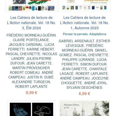
Les Cahiers de lecture de
Les Cahiers de lecture de
L'Action nationale. Vol. 18 No.
L'Action nationale. Vol. 18 No.
3, Été 2024
1, Automne 2023
Penser la pensée. Adaptations
FRÉDÉRIC MORNEAU-GUÉRIN
,
CLAIRE PORTELANCE
,
GABRIEL ARSENAULT
,
ESTHER
JACQUES CARDINAL
,
LUCIA
LÉVESQUE
,
FRÉDÉRIC
FERRETTI
,
KARINE HÉBERT
,
MORNEAU-GUÉRIN
,
DANIEL
PASCAL CHEVRETTE
,
NICOLAS
GOMEZ
,
PASCAL CHEVRETTE
,
LANDRY
,
JULIEN-PIERRE
PHILIPPE LORANGE
,
LUCIA
DUFOUR
,
JEAN CARETTE
,
FERRETTI
,
SIMON DUFOUR
,
MARTIN PROVENCHER
,
JEAN CARETTE
,
CHANTALE
ROBERT COMEAU
,
ANDRÉ
LAGACÉ
,
ROBERT LAPLANTE
,
CAMPEAU
,
JUSTIN R. DUBÉ
,
ANDRÉ CAMPEAU
,
JOCELYNE
ALEXANDRE TURGEON
,
CHOQUETTE
,
ANDRÉ JOYAL
,
ROBERT LAPLANTE
SYLVAIN DESCHÊNES
8,99 €
6,99 €