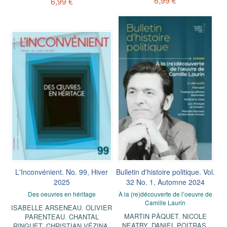
6,99 €
6,99 €
L'Inconvénient. No. 99, Hiver
Bulletin d'histoire politique. Vol.
2025
32 No. 1, Automne 2024
Des oeuvres en héritage
À la (re)découverte de l’oeuvre de
Camille Laurin
ISABELLE ARSENEAU
,
OLIVIER
MARTIN PÂQUET
,
NICOLE
PARENTEAU
,
CHANTAL
NEATBY
,
DANIEL POITRAS
,
RINGUET
,
CHRISTIAN VÉZINA
,