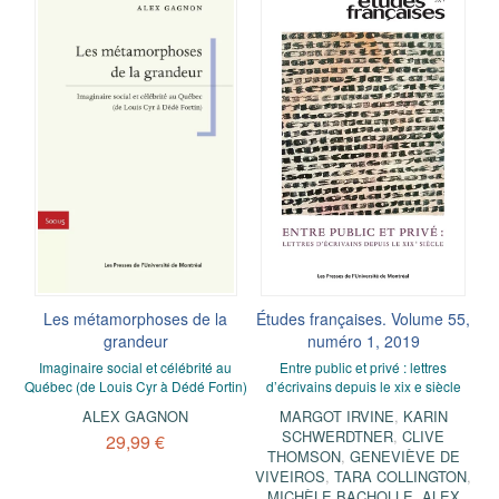
Les métamorphoses de la
Études françaises. Volume 55,
grandeur
numéro 1, 2019
Imaginaire social et célébrité au
Entre public et privé : lettres
Québec (de Louis Cyr à Dédé Fortin)
d’écrivains depuis le xix e siècle
ALEX GAGNON
MARGOT IRVINE
,
KARIN
SCHWERDTNER
,
CLIVE
29,99 €
THOMSON
,
GENEVIÈVE DE
VIVEIROS
,
TARA COLLINGTON
,
MICHÈLE BACHOLLE
,
ALEX