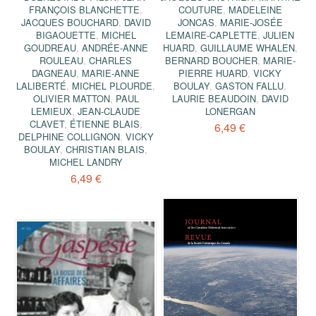
FRANÇOIS BLANCHETTE
,
COUTURE
,
MADELEINE
JACQUES BOUCHARD
,
DAVID
JONCAS
,
MARIE-JOSÉE
BIGAOUETTE
,
MICHEL
LEMAIRE-CAPLETTE
,
JULIEN
GOUDREAU
,
ANDRÉE-ANNE
HUARD
,
GUILLAUME WHALEN
,
ROULEAU
,
CHARLES
BERNARD BOUCHER
,
MARIE-
DAGNEAU
,
MARIE-ANNE
PIERRE HUARD
,
VICKY
LALIBERTÉ
,
MICHEL PLOURDE
,
BOULAY
,
GASTON FALLU
,
OLIVIER MATTON
,
PAUL
LAURIE BEAUDOIN
,
DAVID
LEMIEUX
,
JEAN-CLAUDE
LONERGAN
CLAVET
,
ÉTIENNE BLAIS
,
6,49 €
DELPHINE COLLIGNON
,
VICKY
BOULAY
,
CHRISTIAN BLAIS
,
MICHEL LANDRY
6,49 €