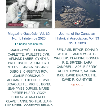
Magazine Gaspésie. Vol. 62
Journal of the Canadian
No. 1, Printemps 2025
Historical Association. Vol. 33
No. 1, 2023
La bosse des affaires
BENJAMIN BRYCE
,
DONALD
MARIE-JOSÉE LEMAIRE-
WRIGHT
,
JAMES W. ST. G.
CAPLETTE
,
PAULETTE CYR
,
WALKER*
,
CLAUDINE BONNER
,
ARMAND LABBÉ
,
CYNTHIA
P. E. BRYDEN
,
LARA
PATTERSON
,
PAULINE CYR
,
CAMPBELL
,
ADELE PERRY
,
STEEVE LANDRY
,
YOLANDE
ALLAN DOWNEY
,
NATHAN
DUBOIS
,
CHRISTIAN ROY
,
INCE
,
DAVID BIGAOUETTE
,
JOANIE ROBICHAUD
,
DAVID R. QUINTYNE
ALEXANDER REFORD
,
DAVID
BIGAOUETTE
,
MICHEL BOND
,
13,99 €
JEAN-YVES DUPUIS
,
MARIE-
PIERRE HUARD
,
VICKY
BOULAY
,
JEAN-CLAUDE
CLAVET
,
ANNE SOHIER
,
JEAN-
LUC MORIN
,
CORENTIN BRIAND