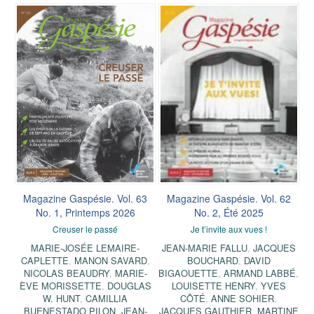
Magazine Gaspésie. Vol. 63
Magazine Gaspésie. Vol. 62
No. 1, Printemps 2026
No. 2, Été 2025
Creuser le passé
Je t’invite aux vues !
MARIE-JOSÉE LEMAIRE-
JEAN-MARIE FALLU
,
JACQUES
CAPLETTE
,
MANON SAVARD
,
BOUCHARD
,
DAVID
NICOLAS BEAUDRY
,
MARIE-
BIGAOUETTE
,
ARMAND LABBÉ
,
ÈVE MORISSETTE
,
DOUGLAS
LOUISETTE HENRY
,
YVES
W. HUNT
,
CAMILLIA
CÔTÉ
,
ANNE SOHIER
,
BUENESTADO PILON
,
JEAN-
JACQUES GAUTHIER
,
MARTINE