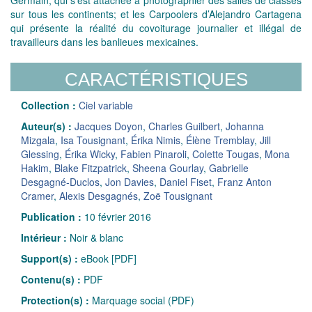
sur tous les continents; et les Carpoolers d’Alejandro Cartagena
qui présente la réalité du covoiturage journalier et illégal de
travailleurs dans les banlieues mexicaines.
CARACTÉRISTIQUES
Collection :
Ciel variable
Auteur(s) :
Jacques Doyon
,
Charles Guilbert
,
Johanna
Mizgala
,
Isa Tousignant
,
Érika Nimis
,
Élène Tremblay
,
Jill
Glessing
,
Érika Wicky
,
Fabien Pinaroli
,
Colette Tougas
,
Mona
Hakim
,
Blake Fitzpatrick
,
Sheena Gourlay
,
Gabrielle
Desgagné-Duclos
,
Jon Davies
,
Daniel Fiset
,
Franz Anton
Cramer
,
Alexis Desgagnés
,
Zoë Tousignant
Publication :
10 février 2016
Intérieur :
Noir & blanc
Support(s) :
eBook [PDF]
Contenu(s) :
PDF
Protection(s) :
Marquage social (PDF)