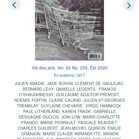
Vie des arts. Vol. 65 No. 259, Été 2020
En suspens, l’art ?
JULIEN ABADIE
,
JADE BOIVIN
,
CLÉMENT DE GAULEJAC
,
BERNARD LÉVY
,
DANIELLE LEGENTIL
,
FRANCIS
O’SHAUGHNESSY
,
GUILLAUME ADJUTOR PROVOST
,
NOÉMIE FORTIN
,
CLAIRE CALAND
,
JULIEN ST-GEORGES
TREMBLAY
,
GUYLAINE CHEVARIE
,
VIRGIL HAMMOCK
,
PAUL LITHERLAND
,
KAREN TRASK
,
GABRIELLE
DESGAGNÉ-DUCLOS
,
JONI LOW
,
MARIE-CHARLOTTE
FRANCO
,
MARIE PERRAULT
,
PASCALE BEAUDET
,
CHARLES GUILBERT
,
JEAN-MICHEL QUIRION
,
EMILIE
GRANJON
,
MARIE CLAUDE MIRANDETTE
,
MANON