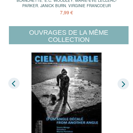
BLANCHETTE
,
E.C. WOODLEY
,
MARIE-ÈVE LECLERC-
PARKER
,
JANICK BURN
,
VIRGINIE FRANCOEUR
7,99 €
OUVRAGES DE LA MÊME
COLLECTION