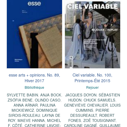
esse arts + opinions. No. 89,
Ciel variable. No. 100,
Hiver 2017
Printemps-Été 2015
Bibliothèque
Rejouer
SYLVETTE BABIN
,
ANJA BOCK
,
JACQUES DOYON
,
SÉBASTIEN
ZSÓFIA BENE
,
OLINDO CASO
,
HUDON
,
CHUCK SAMUELS
,
ANNA ARNAR
,
PAULINA
GENEVIÈVE CHEVALIER
,
LOUIS
MICKIEWICZ
,
DOMINIQUE
CUMMINS
,
PIERRE
SIROIS-ROULEAU
,
LAYNA DE
DESSUREAULT
,
ROBERT
ROY
,
MAEVE HANNA
,
MICHEL
FONES
,
ZOË TOUSIGNANT
,
F. CÔTÉ
,
CATHERINE LAVOIE-
CAROLINE GAGNÉ
,
GUILLAUME