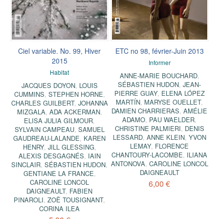
Ciel variable. No. 99, Hiver
ETC no 98, février-Juin 2013
2015
Informer
Habitat
ANNE-MARIE BOUCHARD
,
SÉBASTIEN HUDON
,
JEAN-
JACQUES DOYON
,
LOUIS
PIERRE GUAY
,
ELENA LÓPEZ
CUMMINS
,
STEPHEN HORNE
,
MARTÍN
,
MARYSE OUELLET
,
CHARLES GUILBERT
,
JOHANNA
DAMIEN CHARRIERAS
,
AMÉLIE
MIZGALA
,
ADA ACKERMAN
,
ADAMO
,
PAU WAELDER
,
ELISA JULIA GILMOUR
,
CHRISTINE PALMIERI
,
DENIS
SYLVAIN CAMPEAU
,
SAMUEL
LESSARD
,
ANNE KLEIN
,
YVON
GAUDREAU-LALANDE
,
KAREN
LEMAY
,
FLORENCE
HENRY
,
JILL GLESSING
,
CHANTOURY-LACOMBE
,
ILIANA
ALEXIS DESGAGNÉS
,
IAIN
ANTONOVA
,
CAROLINE LONCOL
SINCLAIR
,
SÉBASTIEN HUDON
,
DAIGNEAULT
GENTIANE LA FRANCE
,
CAROLINE LONCOL
6,00 €
DAIGNEAULT
,
FABIEN
PINAROLI
,
ZOË TOUSIGNANT
,
CORINA ILEA