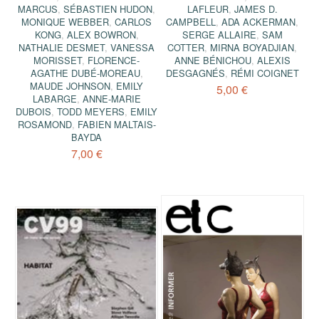
MARCUS
,
SÉBASTIEN HUDON
,
LAFLEUR
,
JAMES D.
MONIQUE WEBBER
,
CARLOS
CAMPBELL
,
ADA ACKERMAN
,
KONG
,
ALEX BOWRON
,
SERGE ALLAIRE
,
SAM
NATHALIE DESMET
,
VANESSA
COTTER
,
MIRNA BOYADJIAN
,
MORISSET
,
FLORENCE-
ANNE BÉNICHOU
,
ALEXIS
AGATHE DUBÉ-MOREAU
,
DESGAGNÉS
,
RÉMI COIGNET
MAUDE JOHNSON
,
EMILY
5,00 €
LABARGE
,
ANNE-MARIE
DUBOIS
,
TODD MEYERS
,
EMILY
ROSAMOND
,
FABIEN MALTAIS-
BAYDA
7,00 €