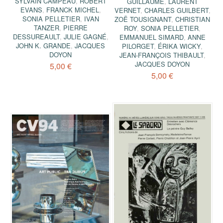
SYLVAIN CAMPEAU
,
ROBERT
GUILLAUME
,
LAURENT
EVANS
,
FRANCK MICHEL
,
VERNET
,
CHARLES GUILBERT
,
SONIA PELLETIER
,
IVAN
ZOË TOUSIGNANT
,
CHRISTIAN
TANZER
,
PIERRE
ROY
,
SONIA PELLETIER
,
DESSUREAULT
,
JULIE GAGNÉ
,
EMMANUEL SIMARD
,
ANNE
JOHN K. GRANDE
,
JACQUES
PILORGET
,
ÉRIKA WICKY
,
DOYON
JEAN-FRANÇOIS THIBAULT
,
JACQUES DOYON
5,00 €
5,00 €