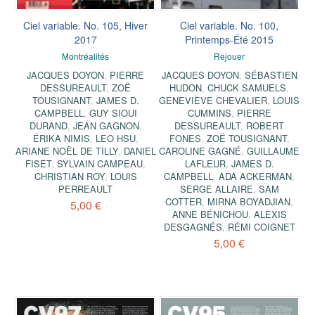
Ciel variable. No. 105, Hiver
Ciel variable. No. 100,
2017
Printemps-Été 2015
Montréalités
Rejouer
JACQUES DOYON
,
PIERRE
JACQUES DOYON
,
SÉBASTIEN
DESSUREAULT
,
ZOË
HUDON
,
CHUCK SAMUELS
,
TOUSIGNANT
,
JAMES D.
GENEVIÈVE CHEVALIER
,
LOUIS
CAMPBELL
,
GUY SIOUI
CUMMINS
,
PIERRE
DURAND
,
JEAN GAGNON
,
DESSUREAULT
,
ROBERT
ÉRIKA NIMIS
,
LEO HSU
,
FONES
,
ZOË TOUSIGNANT
,
ARIANE NOËL DE TILLY
,
DANIEL
CAROLINE GAGNÉ
,
GUILLAUME
FISET
,
SYLVAIN CAMPEAU
,
LAFLEUR
,
JAMES D.
CHRISTIAN ROY
,
LOUIS
CAMPBELL
,
ADA ACKERMAN
,
PERREAULT
SERGE ALLAIRE
,
SAM
COTTER
,
MIRNA BOYADJIAN
,
5,00 €
ANNE BÉNICHOU
,
ALEXIS
DESGAGNÉS
,
RÉMI COIGNET
5,00 €