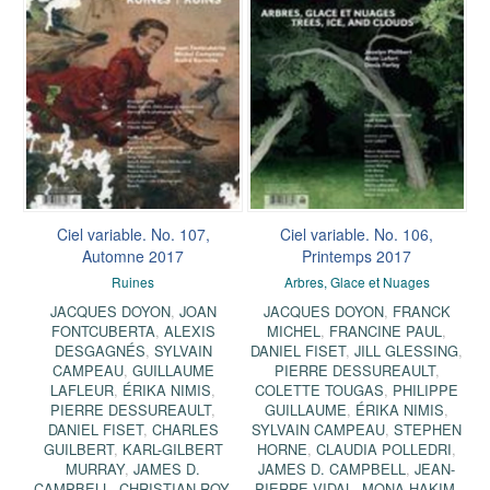
Ciel variable. No. 107,
Ciel variable. No. 106,
Automne 2017
Printemps 2017
Ruines
Arbres, Glace et Nuages
JACQUES DOYON
,
JOAN
JACQUES DOYON
,
FRANCK
FONTCUBERTA
,
ALEXIS
MICHEL
,
FRANCINE PAUL
,
DESGAGNÉS
,
SYLVAIN
DANIEL FISET
,
JILL GLESSING
,
CAMPEAU
,
GUILLAUME
PIERRE DESSUREAULT
,
LAFLEUR
,
ÉRIKA NIMIS
,
COLETTE TOUGAS
,
PHILIPPE
PIERRE DESSUREAULT
,
GUILLAUME
,
ÉRIKA NIMIS
,
DANIEL FISET
,
CHARLES
SYLVAIN CAMPEAU
,
STEPHEN
GUILBERT
,
KARL-GILBERT
HORNE
,
CLAUDIA POLLEDRI
,
MURRAY
,
JAMES D.
JAMES D. CAMPBELL
,
JEAN-
CAMPBELL
,
CHRISTIAN ROY
,
PIERRE VIDAL
,
MONA HAKIM
,