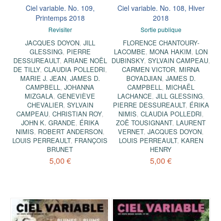
Ciel variable. No. 109,
Ciel variable. No. 108, Hiver
Printemps 2018
2018
Revisiter
Sortie publique
JACQUES DOYON
,
JILL
FLORENCE CHANTOURY-
GLESSING
,
PIERRE
LACOMBE
,
MONA HAKIM
,
LON
DESSUREAULT
,
ARIANE NOËL
DUBINSKY
,
SYLVAIN CAMPEAU
,
DE TILLY
,
CLAUDIA POLLEDRI
,
CARMEN VICTOR
,
MIRNA
MARIE J. JEAN
,
JAMES D.
BOYADJIAN
,
JAMES D.
CAMPBELL
,
JOHANNA
CAMPBELL
,
MICHAËL
MIZGALA
,
GENEVIÈVE
LACHANCE
,
JILL GLESSING
,
CHEVALIER
,
SYLVAIN
PIERRE DESSUREAULT
,
ÉRIKA
CAMPEAU
,
CHRISTIAN ROY
,
NIMIS
,
CLAUDIA POLLEDRI
,
JOHN K. GRANDE
,
ÉRIKA
ZOË TOUSIGNANT
,
LAURENT
NIMIS
,
ROBERT ANDERSON
,
VERNET
,
JACQUES DOYON
,
LOUIS PERREAULT
,
FRANÇOIS
LOUIS PERREAULT
,
KAREN
BRUNET
HENRY
5,00 €
5,00 €