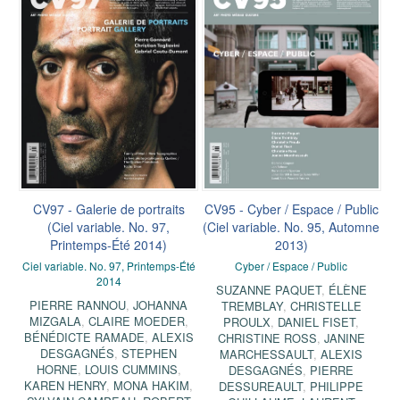
CV97 - Galerie de portraits
CV95 - Cyber / Espace / Public
(Ciel variable. No. 97,
(Ciel variable. No. 95, Automne
Printemps-Été 2014)
2013)
Ciel variable. No. 97, Printemps-Été
Cyber / Espace / Public
2014
SUZANNE PAQUET
,
ÉLÈNE
PIERRE RANNOU
,
JOHANNA
TREMBLAY
,
CHRISTELLE
MIZGALA
,
CLAIRE MOEDER
,
PROULX
,
DANIEL FISET
,
BÉNÉDICTE RAMADE
,
ALEXIS
CHRISTINE ROSS
,
JANINE
DESGAGNÉS
,
STEPHEN
MARCHESSAULT
,
ALEXIS
HORNE
,
LOUIS CUMMINS
,
DESGAGNÉS
,
PIERRE
KAREN HENRY
,
MONA HAKIM
,
DESSUREAULT
,
PHILIPPE