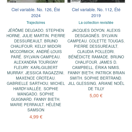
Ciel variable. No. 126, Été
Ciel variable. No. 112, Été
2024
2019
Trajectoires
La collection revisitée
JÉRÔME DELGADO
,
STEPHEN
JACQUES DOYON
,
ALEXIS
HORNE
,
JULIE MARTIN
,
PIERRE
DESGAGNÉS
,
SYLVAIN
DESSUREAULT
,
BRUNO
CAMPEAU
,
COLETTE TOUGAS
,
CHALIFOUR
,
KELLY MIDORI
PIERRE DESSUREAULT
,
MCCORMICK
,
ANDRÉ-LOUIS
CLAUDIA POLLEDRI
,
PARÉ
,
SYLVAIN CAMPEAU
,
BÉNÉDICTE RAMADE
,
BRUNO
ALEXANDRA TOURIGNY
CHALIFOUR
,
JAMES D.
FLEURY
,
KARL-GILBERT
CAMPBELL
,
ÉRIKA NIMIS
,
MURRAY
,
JESSICA RAGAZZINI
,
FANNY BIETH
,
PATRICK BRIAN
MAXENCE CROTEAU
,
SMITH
,
SOPHIE BERTRAND
,
GABRIELLE SARTHOU
,
MICHEL
JILL GLESSING
,
ARIANE NOËL
HARDY-VALLÉE
,
SOPHIE
DE TILLY
MANGADO
,
SOPHIE
5,00 €
GUIGNARD
,
FANNY BIETH
,
MARIE PERRAULT
,
HÉLÈNE
SAMSON
4,99 €