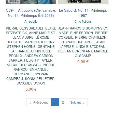
CV94 - Art public (Ciel variable.
Le Sabord. No. 14, Printemps
No. 94, Printemps-Été 2013)
1987
Art public
Cinq fictions
PIERRE DESSUREAULT
,
BLAKE
JEAN-FRANÇOIS SOMCYNSKY
,
FITZPATRICK
,
ANNE-MARIE ST-
MADELEINE FERRON
,
PIERRE
JEAN AUBRE
,
JÉRÔME
CORBEIL
,
PIERRE CHATILLON
,
DELGADO
,
MANON TOURIGNY
,
JEAN-PIERRE APRIL
,
JEAN
STEPHEN HORNE
,
GENTIANE
LAPRISE
,
LINDA BISTODEAU
,
LA FRANCE
,
CHRISTELLE
RÉJEAN BONENFANT
,
MARCEL
PROULX
,
ANDREA CARSON
OLSCAMP
BARKER
,
FELICITY TAYLER
,
0,99 €
ALEXIS DESGAGNÉS
,
PIERRE
RANNOU
,
EMMANUEL
HERMANGE
,
SYLVAIN
CAMPEAU
,
SONIA PELLETIER
,
JACQUES DOYON
5,00 €
(current)
← Précédent
1
2
Suivant →