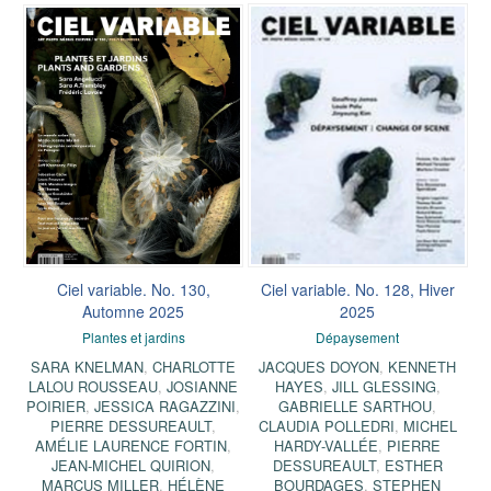
Ciel variable. No. 130,
Ciel variable. No. 128, Hiver
Automne 2025
2025
Plantes et jardins
Dépaysement
SARA KNELMAN
,
CHARLOTTE
JACQUES DOYON
,
KENNETH
LALOU ROUSSEAU
,
JOSIANNE
HAYES
,
JILL GLESSING
,
POIRIER
,
JESSICA RAGAZZINI
,
GABRIELLE SARTHOU
,
PIERRE DESSUREAULT
,
CLAUDIA POLLEDRI
,
MICHEL
AMÉLIE LAURENCE FORTIN
,
HARDY-VALLÉE
,
PIERRE
JEAN-MICHEL QUIRION
,
DESSUREAULT
,
ESTHER
MARCUS MILLER
,
HÉLÈNE
BOURDAGES
,
STEPHEN