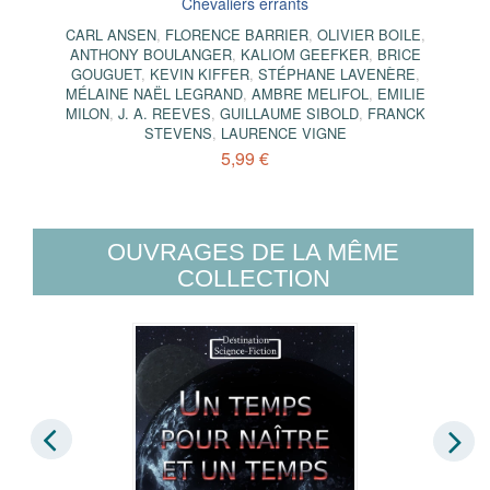
Chevaliers errants
CARL ANSEN
,
FLORENCE BARRIER
,
OLIVIER BOILE
,
ANTHONY BOULANGER
,
KALIOM GEEFKER
,
BRICE
GOUGUET
,
KEVIN KIFFER
,
STÉPHANE LAVENÈRE
,
MÉLAINE NAËL LEGRAND
,
AMBRE MELIFOL
,
EMILIE
MILON
,
J. A. REEVES
,
GUILLAUME SIBOLD
,
FRANCK
STEVENS
,
LAURENCE VIGNE
5,99 €
OUVRAGES DE LA MÊME
COLLECTION