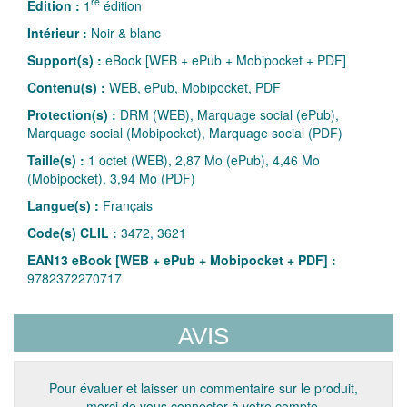
re
Édition :
1
édition
Intérieur :
Noir & blanc
Support(s) :
eBook [WEB + ePub + Mobipocket + PDF]
Contenu(s) :
WEB, ePub, Mobipocket, PDF
Protection(s) :
DRM (WEB), Marquage social (ePub),
Marquage social (Mobipocket), Marquage social (PDF)
Taille(s) :
1 octet (WEB), 2,87 Mo (ePub), 4,46 Mo
(Mobipocket), 3,94 Mo (PDF)
Langue(s) :
Français
Code(s) CLIL :
3472, 3621
EAN13 eBook [WEB + ePub + Mobipocket + PDF] :
9782372270717
AVIS
Pour évaluer et laisser un commentaire sur le produit,
merci de vous connecter à votre compte.