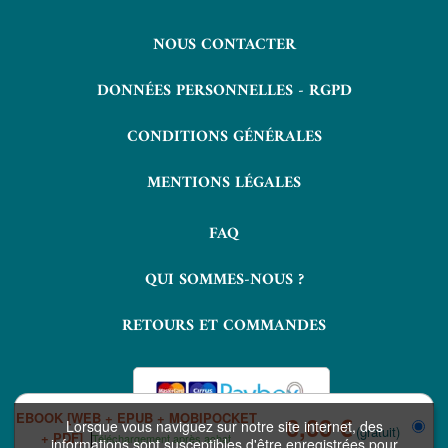
NOUS CONTACTER
DONNÉES PERSONNELLES - RGPD
CONDITIONS GÉNÉRALES
MENTIONS LÉGALES
FAQ
QUI SOMMES-NOUS ?
RETOURS ET COMMANDES
EBOOK [WEB + EPUB + MOBIPOCKET
0,00 €
Lorsque vous naviguez sur notre site internet, des
(gratuit)
+ PDF]
Téléchargement après achat
informations sont susceptibles d'être enregistrées pour