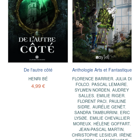
De l'autre côté
Anthologie Arts et Fantastique
HENRI BÉ
FLORENCE BARRIER
,
JULIA DI
FOLCO
,
PASCAL LEMAIRE
,
4,99 €
SYLWEN NORDEN
,
AUDREY
SALLES
,
EMILIE RIGER
,
FLORENT PACI
,
PAULINE
SIDRE
,
AURÉLIE GENÊT
,
SANDRA TAMBURRINI
,
ERIC
LYSØE
,
EMILIE CHEVALLIER
MOREUX
,
HÉLÈNE GOFFART
,
JEAN-PASCAL MARTIN
,
CHRISTOPHE LESIEUR
,
IRÈNE