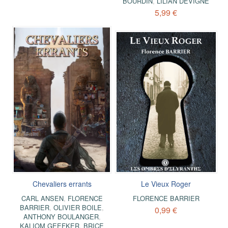
BOURDIN
,
LILIAN DEVIGNE
5,99 €
Chevaliers errants
Le Vieux Roger
CARL ANSEN
,
FLORENCE
FLORENCE BARRIER
BARRIER
,
OLIVIER BOILE
,
0,99 €
ANTHONY BOULANGER
,
KALIOM GEEFKER
,
BRICE