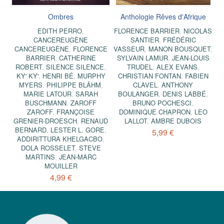
Ombres
Anthologie Rêves d'Afrique
EDITH PERRO
,
FLORENCE BARRIER
,
NICOLAS
CANCEREUGÈNE
SANTIER
,
FRÉDÉRIC
CANCEREUGÈNE
,
FLORENCE
VASSEUR
,
MANON BOUSQUET
,
BARRIER
,
CATHERINE
SYLVAIN LAMUR
,
JEAN-LOUIS
ROBERT
,
SILENCE SILENCE
,
TRUDEL
,
ALEX EVANS
,
KY' KY'
,
HENRI BÉ
,
MURPHY
CHRISTIAN FONTAN
,
FABIEN
MYERS
,
PHILIPPE BLÄHM
,
CLAVEL
,
ANTHONY
MARIE LATOUR
,
SARAH
BOULANGER
,
DENIS LABBÉ
,
BUSCHMANN
,
ZAROFF
BRUNO POCHESCI
,
ZAROFF
,
FRANÇOISE
DOMINIQUE CHAPRON
,
LEO
GRENIER-DROESCH
,
RENAUD
LALLOT
,
AMBRE DUBOIS
BERNARD
,
LESTER L. GORE
,
5,99 €
ADDIRITTURA KHELGACBO
,
DOLA ROSSELET
,
STEVE
MARTINS
,
JEAN-MARC
MOUILLER
4,99 €