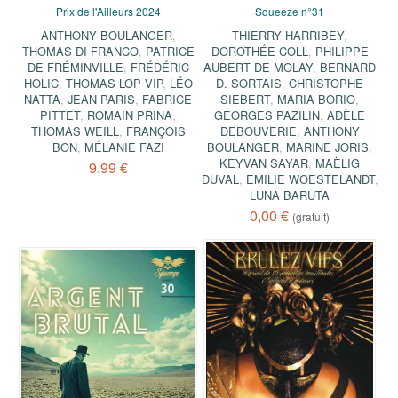
Prix de l'Ailleurs 2024
Squeeze n°31
ANTHONY BOULANGER
,
THIERRY HARRIBEY
,
THOMAS DI FRANCO
,
PATRICE
DOROTHÉE COLL
,
PHILIPPE
DE FRÉMINVILLE
,
FRÉDÉRIC
AUBERT DE MOLAY
,
BERNARD
HOLIC
,
THOMAS LOP VIP
,
LÉO
D. SORTAIS
,
CHRISTOPHE
NATTA
,
JEAN PARIS
,
FABRICE
SIEBERT
,
MARIA BORIO
,
PITTET
,
ROMAIN PRINA
,
GEORGES PAZILIN
,
ADÈLE
THOMAS WEILL
,
FRANÇOIS
DEBOUVERIE
,
ANTHONY
BON
,
MÉLANIE FAZI
BOULANGER
,
MARINE JORIS
,
KEYVAN SAYAR
,
MAËLIG
9,99 €
DUVAL
,
EMILIE WOESTELANDT
,
LUNA BARUTA
0,00 €
(gratuit)