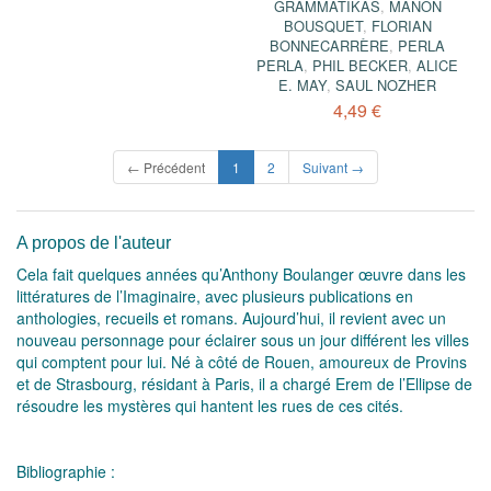
GRAMMATIKAS
,
MANON
BOUSQUET
,
FLORIAN
BONNECARRÈRE
,
PERLA
PERLA
,
PHIL BECKER
,
ALICE
E. MAY
,
SAUL NOZHER
4,49 €
(current)
← Précédent
1
2
Suivant →
A propos de l'auteur
Cela fait quelques années qu’Anthony Boulanger œuvre dans les
littératures de l’Imaginaire, avec plusieurs publications en
anthologies, recueils et romans. Aujourd’hui, il revient avec un
nouveau personnage pour éclairer sous un jour différent les villes
qui comptent pour lui. Né à côté de Rouen, amoureux de Provins
et de Strasbourg, résidant à Paris, il a chargé Erem de l’Ellipse de
résoudre les mystères qui hantent les rues de ces cités.
Bibliographie :