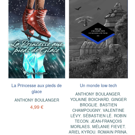
La Princesse aux pieds de
Un monde low-tech
glace
ANTHONY BOULANGER
,
YOLAINE BOICHARD
,
GINGER
ANTHONY BOULANGER
BROGLIE
,
BASTIEN
4,99 €
CHAMPOUGNY
,
VALENTINE
LÉVY
,
SÉBASTIEN LÊ
,
ROBIN
TECON
,
JEAN-FRANÇOIS
MORLAES
,
MÉLANIE FIEVET
,
ARIEL KYROU
,
ROMAIN PRINA
,