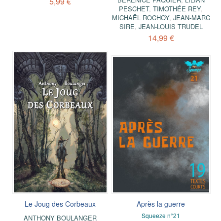
5,99 €
PESCHET
,
TIMOTHÉE REY
,
MICHAËL ROCHOY
,
JEAN-MARC
SIRE
,
JEAN-LOUIS TRUDEL
14,99 €
Le Joug des Corbeaux
Après la guerre
Squeeze n°21
ANTHONY BOULANGER