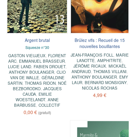
Argent brutal
Brûlez vifs : Recueil de 15
nouvelles bouillantes
Squeeze n°30
JEAN-FRANÇOIS FOLL
,
MARIE
GASTON VIEUJEUX
,
FLORENT
LANOTTE
,
AMPHITRITE
,
ARC
,
EMMANUEL BRASSEUR
,
JÉRÔME RICAUX
,
MICKAËL
LUCIE LAND
,
FABIEN DROUET
,
ANDRAUD
,
THOMAS VILLANI
,
ANTHONY BOULANGER
,
CLIO
ANTHONY BOULANGER
,
EMY
VAN DE WALLE
,
GÉRALDINE
LAUR
,
BERNARD MONSIGNY
,
SARTIN
,
THOMAS RIDON
,
NOÉ
NICOLAS ROCHAS
BEZBORODKO
,
JACQUES
CAUDA
,
EMILIE
4,99 €
WOESTELANDT
,
ANNE
BARBUSSE
,
COLLECTIF
0,00 €
(gratuit)