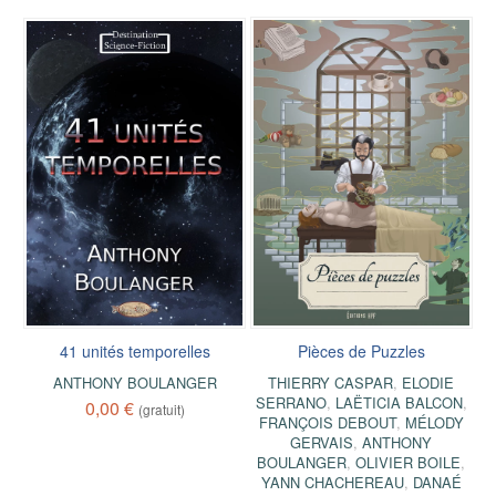
41 unités temporelles
Pièces de Puzzles
ANTHONY BOULANGER
THIERRY CASPAR
,
ELODIE
SERRANO
,
LAËTICIA BALCON
,
0,00 €
(gratuit)
FRANÇOIS DEBOUT
,
MÉLODY
GERVAIS
,
ANTHONY
BOULANGER
,
OLIVIER BOILE
,
YANN CHACHEREAU
,
DANAÉ