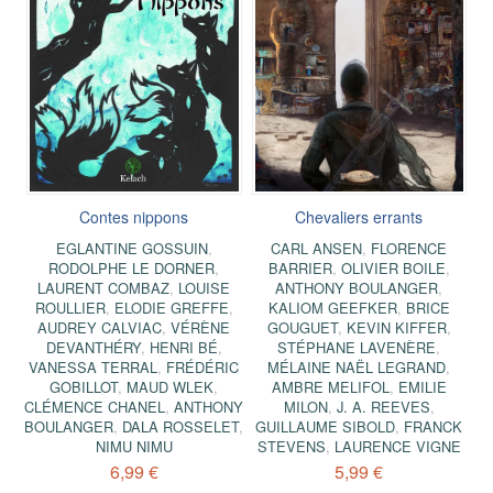
Contes nippons
Chevaliers errants
EGLANTINE GOSSUIN
,
CARL ANSEN
,
FLORENCE
RODOLPHE LE DORNER
,
BARRIER
,
OLIVIER BOILE
,
LAURENT COMBAZ
,
LOUISE
ANTHONY BOULANGER
,
ROULLIER
,
ELODIE GREFFE
,
KALIOM GEEFKER
,
BRICE
AUDREY CALVIAC
,
VÉRÈNE
GOUGUET
,
KEVIN KIFFER
,
DEVANTHÉRY
,
HENRI BÉ
,
STÉPHANE LAVENÈRE
,
VANESSA TERRAL
,
FRÉDÉRIC
MÉLAINE NAËL LEGRAND
,
GOBILLOT
,
MAUD WLEK
,
AMBRE MELIFOL
,
EMILIE
CLÉMENCE CHANEL
,
ANTHONY
MILON
,
J. A. REEVES
,
BOULANGER
,
DALA ROSSELET
,
GUILLAUME SIBOLD
,
FRANCK
NIMU NIMU
STEVENS
,
LAURENCE VIGNE
6,99 €
5,99 €